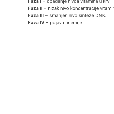
Faza I
– opadanje nivoa vitamina u krvi.
Faza II
– nizak nivo koncentracije vitamin
Faza III
– smanjen nivo sinteze DNK.
Faza IV
– pojava anemije.