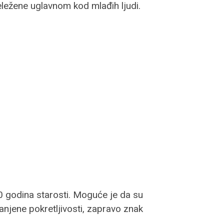
beležene uglavnom kod mlađih ljudi.
60 godina starosti. Moguće je da su
njene pokretljivosti, zapravo znak