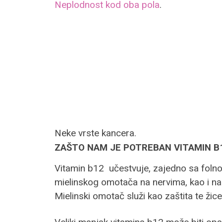
Neplodnost kod oba pola
.
Neke vrste kancera.
ZAŠTO NAM JE POTREBAN VITAMIN B
Vitamin b12 učestvuje, zajedno sa folnom
mielinskog omotača na nervima, kao i na
Mielinski omotač služi kao zaštita te žic