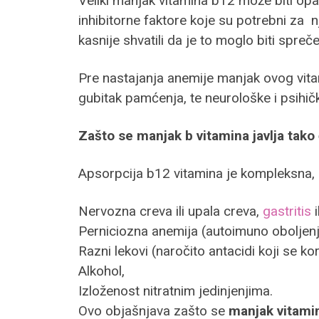
Veliki manjak vitamina b12 može biti op
inhibitorne faktore koje su potrebni za 
kasnije shvatili da je to moglo biti spr
Pre nastajanja anemije manjak ovog vita
gubitak pamćenja, te neurološke i psihič
Zašto se manjak b vitamina javlja tako
Apsorpcija b12 vitamina je kompleksna, a
Nervozna creva ili upala creva,
gastritis
Perniciozna anemija (autoimuno oboljen
Razni lekovi (naročito antacidi koji se k
Alkohol,
Izloženost nitratnim jedinjenjima.
Ovo objašnjava zašto se
manjak vitami