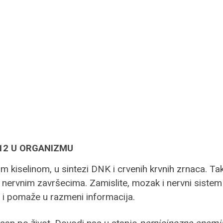
12 U ORGANIZMU
 kiselinom, u sintezi DNK i crvenih krvnih zrnaca. Ta
 nervnim završecima. Zamislite, mozak i nervni sistem
e i pomaže u razmeni informacija.