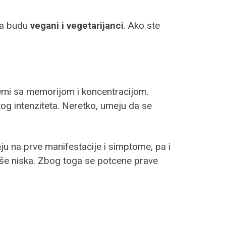
 da budu
vegani i vegetarijanci
. Ako ste
lemi sa memorijom i koncentracijom.
itog intenziteta. Neretko, umeju da se
nju na prve manifestacije i simptome, pa i
eviše niska. Zbog toga se potcene prave