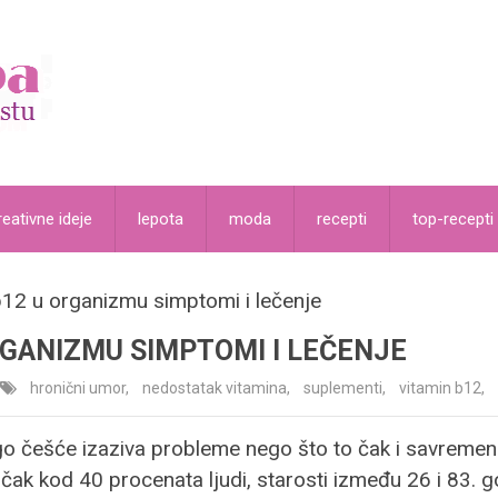
reativne ideje
lepota
moda
recepti
top-recepti
12 u organizmu simptomi i lečenje
GANIZMU SIMPTOMI I LEČENJE
hronični umor
,
nedostatak vitamina
,
suplementi
,
vitamin b12
,
 češće izaziva probleme nego što to čak i savremeni 
čak kod 40 procenata ljudi, starosti između 26 i 83. go