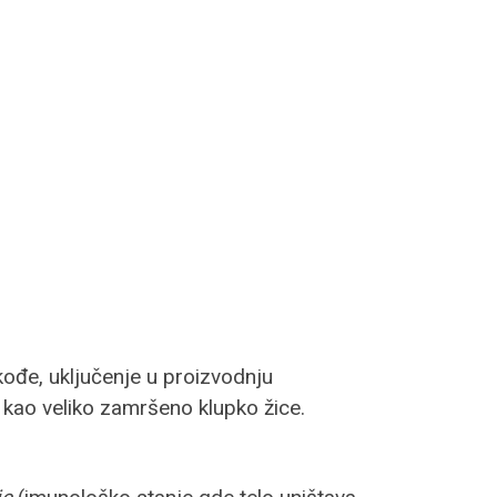
kođe, uključenje u proizvodnju
 kao veliko zamršeno klupko žice.