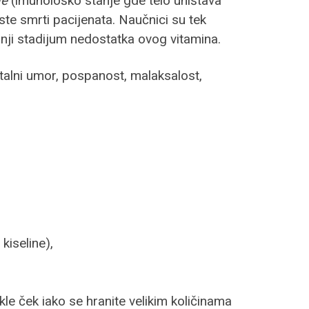
je
(imunološko stanje gde telo uništava
ste smrti pacijenata. Naučnici su tek
dnji stadijum nedostatka ovog vitamina.
talni umor, pospanost, malaksalost,
kiseline),
le ček iako se hranite velikim količinama