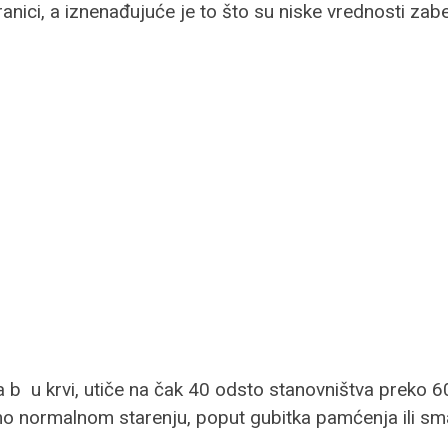
granici, a iznenađujuće je to što su niske vrednosti za
a b u krvi, utiče na čak 40 odsto stanovništva preko 
 normalnom starenju, poput gubitka pamćenja ili sma