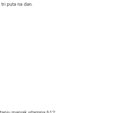
tri puta na dan.
tanju manjak vitamina b12:.