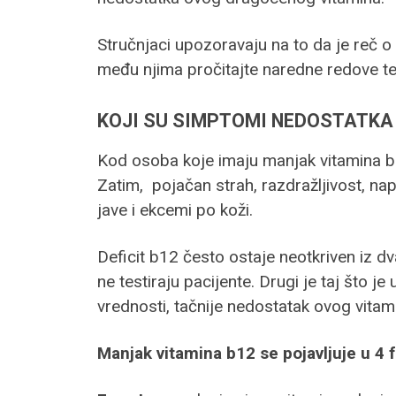
Stručnjaci upozoravaju na to da je reč 
među njima pročitajte naredne redove t
KOJI SU SIMPTOMI NEDOSTATKA 
Kod osoba koje imaju manjak vitamina b1
Zatim, pojačan strah, razdražljivost, na
jave i ekcemi po koži.
Deficit b12 često ostaje neotkriven iz dv
ne testiraju pacijente. Drugi je taj što 
vrednosti, tačnije nedostatak ovog vitam
Manjak vitamina b12 se pojavljuje u 4 