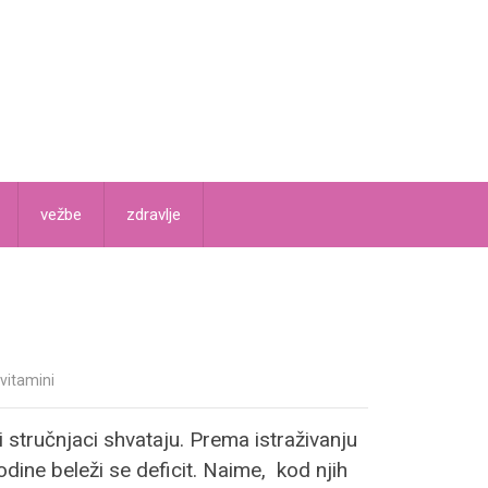
vežbe
zdravlje
vitamini
stručnjaci shvataju. Prema istraživanju
dine beleži se deficit. Naime, kod njih