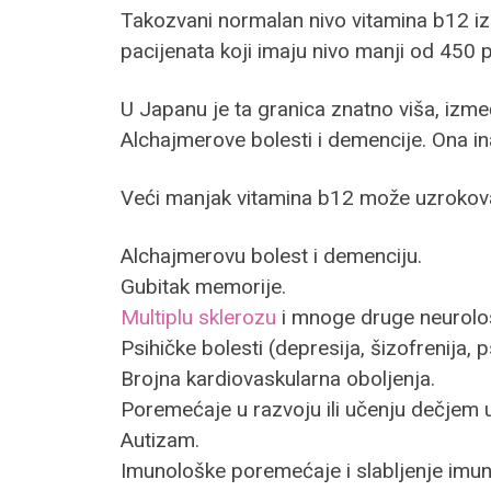
Takozvani normalan nivo vitamina b12 iz
pacijenata koji imaju nivo manji od 450
U Japanu je ta granica znatno viša, izm
Alchajmerove bolesti i demencije. Ona in
Veći manjak vitamina b12 može uzrokova
Alchajmerovu bolest i demenciju.
Gubitak memorije.
Multiplu sklerozu
i mnoge druge neurolo
Psihičke bolesti (depresija, šizofrenija, 
Brojna kardiovaskularna oboljenja.
Poremećaje u razvoju ili učenju dečjem 
Autizam.
Imunološke poremećaje i slabljenje imuni