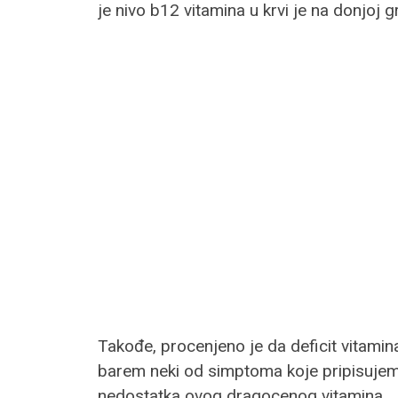
je nivo b12 vitamina u krvi je na donjoj 
Takođe, procenjeno je da deficit vitamin
barem neki od simptoma koje pripisujemo
nedostatka ovog dragocenog vitamina.