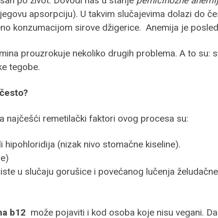
asan po život. Dovodi nas u stanje
pernicinozne anemi
njegovu apsorpciju). U takvim slučajevima dolazi do če
ečeno konzumacijom sirove džigerice. Anemija je posle
mina prouzrokuje nekoliko drugih problema. A to su: s
ke tegobe.
 često?
 najčešći remetilački faktori ovog procesa su:
ili hipohloridija (nizak nivo stomačne kiseline).
je)
oriste u slučaju gorušice i povećanog lučenja želudačne 
na b12
može pojaviti i kod osoba koje nisu vegani. Dak