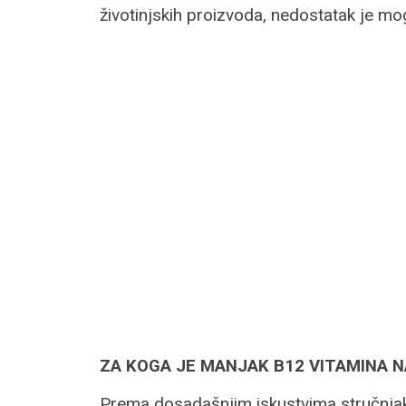
životinjskih proizvoda, nedostatak je m
ZA KOGA JE MANJAK B12 VITAMINA 
Prema dosadašnjim iskustvima stručnjaka