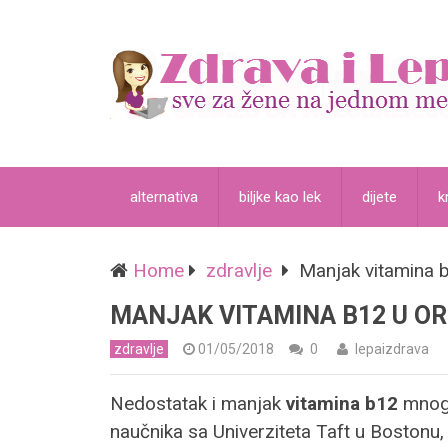
alternativa
biljke kao lek
dijete
k
Home
zdravlje
Manjak vitamina b
MANJAK VITAMINA B12 U OR
zdravlje
01/05/2018
0
lepaizdrava
Nedostatak i manjak
vitamina b12
mnogo
naučnika sa Univerziteta Taft u Bostonu, 