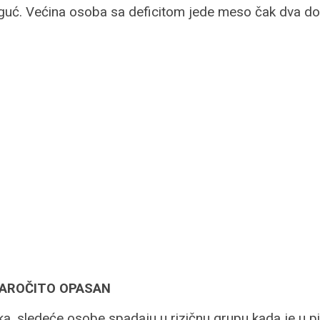
oguć. Većina osoba sa deficitom jede meso čak dva do 
NAROČITO OPASAN
, sledeće osobe spadaju u rizičnu grupu kada je u pi