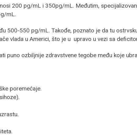
nosi 200 pg/mL i 350pg/mL. Međutim, specijalizovani 
 pg/mL.
eđu 500-550 pg/mL. Takođe, poznato je da tu ostrvsku 
ače vlada u Americi, što je u upravo u vezi sa deficit
ti puno ozbiljnije zdravstvene tegobe među koje ubr
ške poremećaje.
psihoze).
uzrastu.
teta.