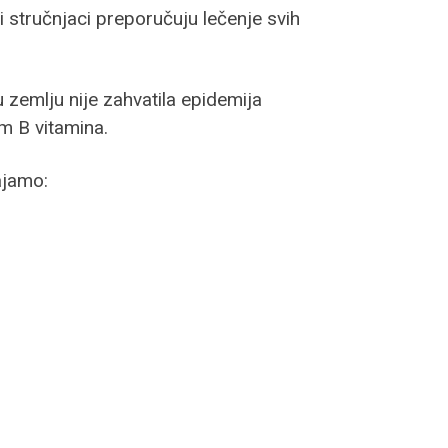
stručnjaci preporučuju lečenje svih
zemlju nije zahvatila epidemija
om B vitamina.
ajamo: