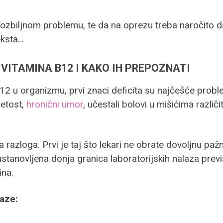
o ozbiljnom problemu, te da na oprezu treba naročito
eksta…
VITAMINA B12 I KAKO IH PREPOZNATI
2 u organizmu, prvi znaci deficita su najčešće prob
petost,
hronični umor
, učestali bolovi u mišićima različ
a razloga. Prvi je taj što lekari ne obrate dovoljnu paž
je ustanovljena donja granica laboratorijskih nalaza pr
ina.
faze: