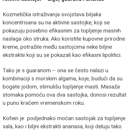
Kozmetička istraživanja svojstava biljaka
koncentrisana su na aktivne sastojke, koji se
pokazuju posebno efikasnim za topljenje masnih
naslaga oko struka. Ako koristite kupovne prirodne
kreme, potražite među sastojcima neke biljne
ekstrakte koji su se pokazali kao efikasni lipolitici.
Tako je s guaranom – ona se često nalazi u
kombinaciji s morskim algama, koje, budući da su
bogate jodom, stimulišu topljenje masti. Masaža
stomaka pomoću ova dva sastojka, donosi rezultat
u puno kraćem vremenskom roku.
Kofein je podjednako moćan sastojak za topljenje
sala, kao i biljni ekstrakti ananasa, koji deluju tako