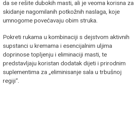
da se rešite dubokih masti, ali je veoma korisna za
skidanje nagomilanih potkožnih naslaga, koje
umnogome povećavaju obim struka.
Pokreti rukama u kombinaciji s dejstvom aktivnih
supstanci u kremama i esencijalnim uljima
doprinose topljenju i eliminaciji masti, te
predstavljaju koristan dodatak dijeti i prirodnim
suplementima za „eliminisanje sala u trbušnoj
regiji“.