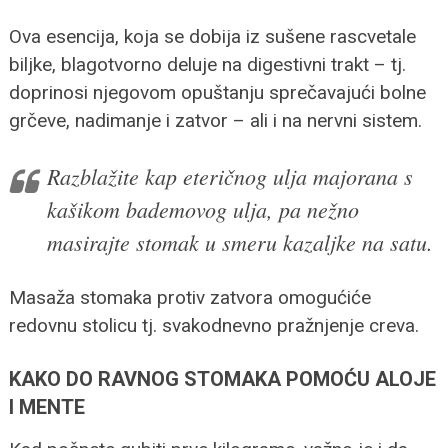
Ova esencija, koja se dobija iz sušene rascvetale
biljke, blagotvorno deluje na digestivni trakt – tj.
doprinosi njegovom opuštanju sprečavajući bolne
grčeve, nadimanje i zatvor – ali i na nervni sistem.
Razblažite kap eteričnog ulja majorana s
kašikom bademovog ulja, pa nežno
masirajte stomak u smeru kazaljke na satu.
Masaža stomaka protiv zatvora omogućiće
redovnu stolicu tj. svakodnevno pražnjenje creva.
KAKO DO RAVNOG STOMAKA POMOĆU ALOJE
I MENTE