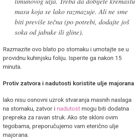
limunovog ulja. Treba da dobijete kremastu
masu koja se lako razmazuje. Ali ne sme
biti previše tečna (po potrebi, dodajte još
soka od jabuke ili gline).
Razmazite ovo blato po stomaku i umotajte se u
providnu kuhinjsku foliju. Isperite ga nakon 15
minuta.
Protiv zatvora i nadutosti koristite ulje majorana
lako nisu osnovni uzrok stvaranja masnih naslaga
na stomaku, zatvor i
nadutost
mogu biti dodatna
prepreka za ravan struk. Ako ste skloni ovim
tegobama, preporučujemo vam eterično ulje
majorana.