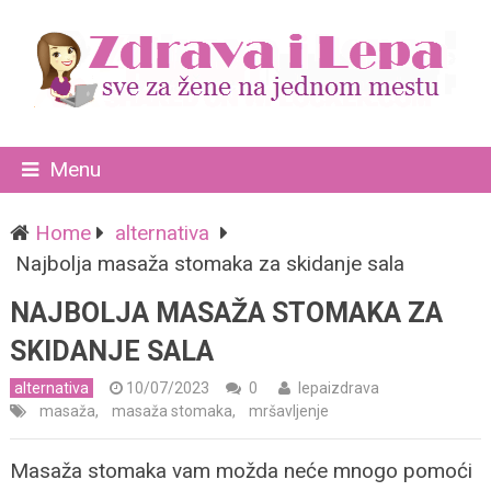
Menu
Home
alternativa
Najbolja masaža stomaka za skidanje sala
NAJBOLJA MASAŽA STOMAKA ZA
SKIDANJE SALA
alternativa
10/07/2023
0
lepaizdrava
masaža
,
masaža stomaka
,
mršavljenje
Masaža stomaka vam možda neće mnogo pomoći