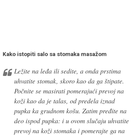
Kako istopiti salo sa stomaka masažom
Ležite na leđa ili sedite, a onda prstima
uhvatite stomak, skoro kao da ga štipate.
Počnite se masirati pomerajući prevoj na
koži kao da je talas, od predela iznad
pupka ka grudnom košu. Zatim pređite na
deo ispod pupka: i u ovom slučaju uhvatite
prevoj na koži stomaka i pomerajte ga na