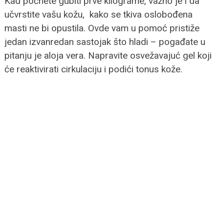
Kad počnete gubiti prve kilograme, važno je i da
učvrstite vašu kožu, kako se tkiva oslobođena
masti ne bi opustila. Ovde vam u pomoć pristiže
jedan izvanredan sastojak što hladi – pogađate u
pitanju je aloja vera. Napravite osvežavajuć gel koji
će reaktivirati cirkulaciju i podići tonus kože.