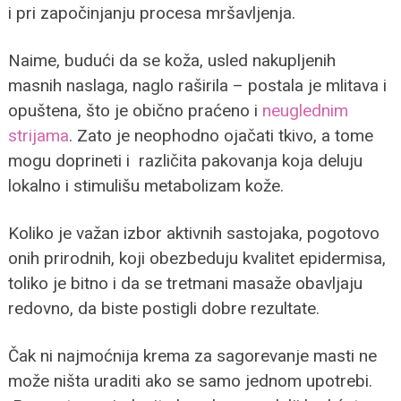
i pri započinjanju procesa mršavljenja.
Naime, budući da se koža, usled nakupljenih
masnih naslaga, naglo raširila – postala je mlitava i
opuštena, što je obično praćeno i
neuglednim
strijama
. Zato je neophodno ojačati tkivo, a tome
mogu doprineti i različita pakovanja koja deluju
lokalno i stimulišu metabolizam kože.
Koliko je važan izbor aktivnih sastojaka, pogotovo
onih prirodnih, koji obezbeduju kvalitet epidermisa,
toliko je bitno i da se tretmani masaže obavljaju
redovno, da biste postigli dobre rezultate.
Čak ni najmoćnija krema za sagorevanje masti ne
može ništa uraditi ako se samo jednom upotrebi.