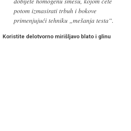
dobijete homogenu smesu, kojom ćete
potom izmasirati trbuh i bokove
primenjujući tehniku „mešanja testa“.
Koristite delotvorno mirišljavo blato i glinu