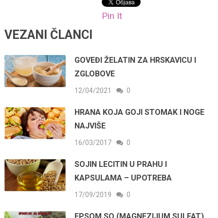
Pin It
VEZANI ČLANCI
GOVEĐI ŽELATIN ZA HRSKAVICU I
ZGLOBOVE
12/04/2021
0
HRANA KOJA GOJI STOMAK I NOGE
NAJVIŠE
16/03/2017
0
SOJIN LECITIN U PRAHU I
KAPSULAMA – UPOTREBA
17/09/2019
0
EPSOM SO (MAGNEZIJUM SULFAT)