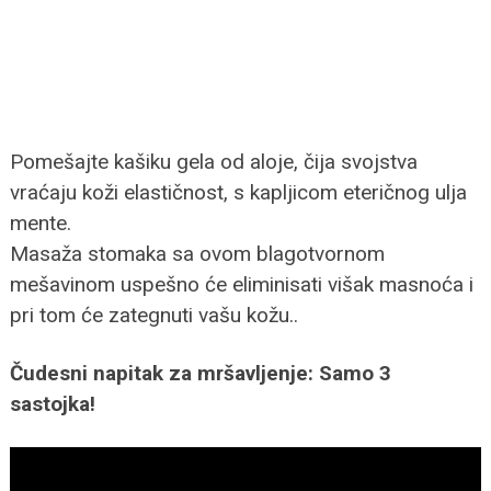
Pomešajte kašiku gela od aloje, čija svojstva
vraćaju koži elastičnost, s kapljicom eteričnog ulja
mente.
Masaža stomaka sa ovom blagotvornom
mešavinom uspešno će eliminisati višak masnoća i
pri tom će zategnuti vašu kožu..
Čudesni napitak za mršavljenje: Samo 3
sastojka!