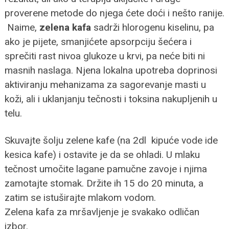
proverene metode do njega ćete doći i nešto ranije.
Naime,
zelena kafa
sadrži hlorogenu kiselinu, pa
ako je pijete, smanjićete apsorpciju šećera i
sprečiti rast nivoa glukoze u krvi, pa neće biti ni
masnih naslaga. Njena lokalna upotreba doprinosi
aktiviranju mehanizama za sagorevanje masti u
koži, ali i uklanjanju tečnosti i toksina nakupljenih u
telu.
Skuvajte šolju zelene kafe (na 2dl kipuće vode ide
kesica kafe) i ostavite je da se ohladi. U mlaku
tečnost umočite lagane pamučne zavoje i njima
zamotajte stomak. Držite ih 15 do 20 minuta, a
zatim se istuširajte mlakom vodom.
Zelena kafa za mršavljenje je svakako odličan
izbor.