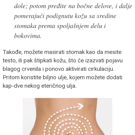
dole; potom pređite na bočne delove, i dalje
pomerajući podignutu kožu sa sredine
stomaka prema spoljašnjem delu i
bokovima.
Takođe, možete masirati stomak kao da mesite
testo, ili pak štipkati kožu, što će izazvati pojavu
blagog crvenila i ponovo aktivirati cirkulaciju.
Pritom koristite biljno ulje, kojem možete dodati
kap-dve nekog eteričnog ulja.