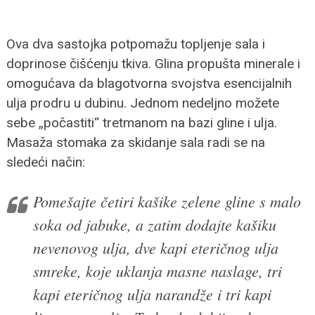
Ova dva sastojka potpomažu topljenje sala i
doprinose čišćenju tkiva. Glina propušta minerale i
omogućava da blagotvorna svojstva esencijalnih
ulja prodru u dubinu. Jednom nedeljno možete
sebe „počastiti“ tretmanom na bazi gline i ulja.
Masaža stomaka za skidanje sala radi se na
sledeći način:
Pomešajte četiri kašike zelene gline s malo
soka od jabuke, a zatim dodajte kašiku
nevenovog ulja, dve kapi eteričnog ulja
smreke, koje uklanja masne naslage, tri
kapi eteričnog ulja narandže i tri kapi