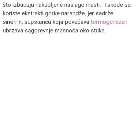
što izbacuju nakupljene naslage masti. Takođe se
koriste ekstrakti gorke narandže, jer sadrže
sinefrin, supstancu koja povećava
termogenezu
i
ubrzava sagorevnje masnoća oko stuka.