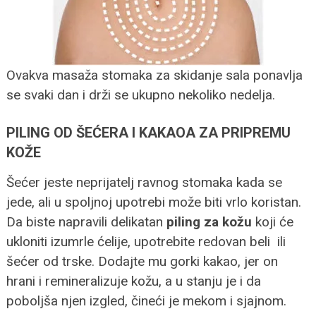
Ovakva masaža stomaka za skidanje sala ponavlja
se svaki dan i drži se ukupno nekoliko nedelja.
PILING OD ŠEĆERA I KAKAOA ZA PRIPREMU
KOŽE
Šećer jeste neprijatelj ravnog stomaka kada se
jede, ali u spoljnoj upotrebi može biti vrlo koristan.
Da biste napravili delikatan
piling za kožu
koji će
ukloniti izumrle ćelije, upotrebite redovan beli ili
šećer od trske. Dodajte mu gorki kakao, jer on
hrani i remineralizuje kožu, a u stanju je i da
poboljša njen izgled, čineći je mekom i sjajnom.