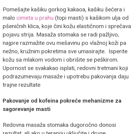
Pomešajte kašiku gorkog kakaoa, kašiku šećera i
malo
cimeta u prahu
(topi masti) s kašikom ulja od
pšeničnih klica, koje čini kožu elastičnom i sprečava
pojavu strija. Masaža stomaka se radi pažljivo,
najpre razmažite ovu mešavinu po vlažnoj koži pa
nežno, kružnim pokretima sve umasirajte. Isperite
kožu sa mlakom vodom i obrišite se peškirom.
Upornost se svakakao isplati, redovni tretmani koji
podrazumevaju masaže i upotrebu pakovanja daju
trajne rezultate
Pakovanje od kofeina pokreće mehanizme za
sagorevanje masti
Redovna masaža stomaka dugoročno donosi
rezultat, ali ako u terapiju uključite i druge