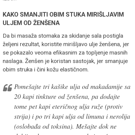
KAKO SMANJITI OBIM STUKA MIRIŠLJAVIM
ULJEM OD ŽENŠENA
Da bi masaža stomaka za skidanje sala postigla
željeni rezultat, koristite mirišljavo ulje ženšena, jer
se pokazalo veoma efikasnim za topljenje masnih
naslaga. Ženšen je koristan sastojak, jer smanjuje
obim struka i čini kožu elastičnom.
Pomešajte tri kašike ulja od makadamije sa
20 kapi tinkture od ženšena, pa dodajte
tome pet kapi eteričnog ulja ruže (protiv
strija) i po tri kapi ulja od limuna i nerolija
(oslobađa od toksina). Mešajte dok ne