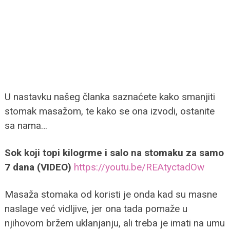
U nastavku našeg članka saznaćete kako smanjiti
stomak masažom, te kako se ona izvodi, ostanite
sa nama…
Sok koji topi kilogrme i salo na stomaku za samo
7 dana (VIDEO)
https://youtu.be/REAtyctadOw
Masaža stomaka od koristi je onda kad su masne
naslage već vidljive, jer ona tada pomaže u
njihovom bržem uklanjanju, ali treba je imati na umu