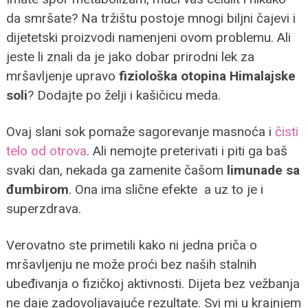
da smršate? Na tržištu postoje mnogi biljni čajevi i
dijetetski proizvodi namenjeni ovom problemu. Ali
jeste li znali da je jako dobar prirodni lek za
mršavljenje upravo
fiziološka otopina Himalajske
soli
? Dodajte po želji i kašičicu meda.
Ovaj slani sok pomaže sagorevanje masnoća i
čisti
telo od otrova
. Ali nemojte preterivati i piti ga baš
svaki dan, nekada ga zamenite čašom
limunade sa
đumbirom
. Ona ima slične efekte a uz to je i
superzdrava.
Verovatno ste primetili kako ni jedna priča o
mršavljenju ne može proći bez naših stalnih
ubeđivanja o fizičkoj aktivnosti. Dijeta bez vežbanja
ne daje zadovoljavajuće rezultate. Svi mi u krajnjem