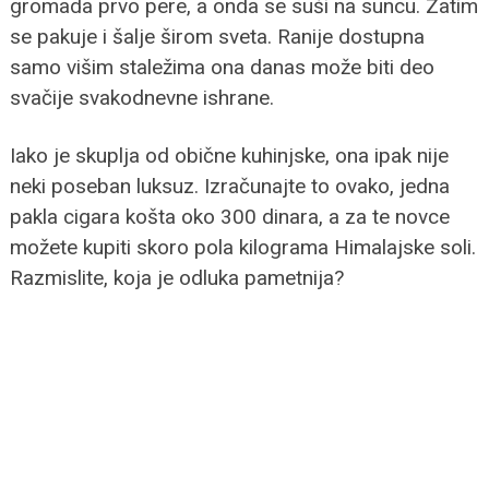
gromada prvo pere, a onda se suši na suncu. Zatim
se pakuje i šalje širom sveta. Ranije dostupna
samo višim staležima ona danas može biti deo
svačije svakodnevne ishrane.
Iako je skuplja od obične kuhinjske, ona ipak nije
neki poseban luksuz. Izračunajte to ovako, jedna
pakla cigara košta oko 300 dinara, a za te novce
možete kupiti skoro pola kilograma Himalajske soli.
Razmislite, koja je odluka pametnija?