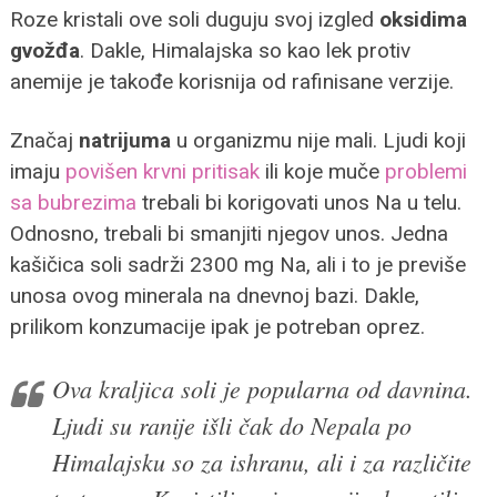
Roze kristali ove soli duguju svoj izgled
oksidima
gvožđa
. Dakle, Himalajska so kao lek protiv
anemije je takođe korisnija od rafinisane verzije.
Značaj
natrijuma
u organizmu nije mali. Ljudi koji
imaju
povišen krvni pritisak
ili koje muče
problemi
sa bubrezima
trebali bi korigovati unos Na u telu.
Odnosno, trebali bi smanjiti njegov unos. Jedna
kašičica soli sadrži 2300 mg Na, ali i to je previše
unosa ovog minerala na dnevnoj bazi. Dakle,
prilikom konzumacije ipak je potreban oprez.
Ova kraljica soli je popularna od davnina.
Ljudi su ranije išli čak do Nepala po
Himalajsku so za ishranu, ali i za različite