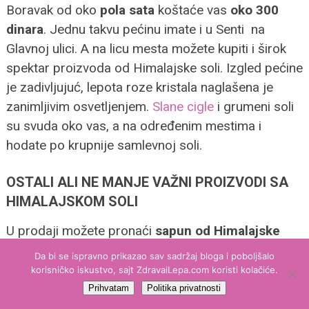
Boravak od oko
pola sata
koštaće vas
oko 300
dinara
. Jednu takvu pećinu imate i u Senti na
Glavnoj ulici. A na licu mesta možete kupiti i širok
spektar proizvoda od Himalajske soli. Izgled pećine
je zadivljujuć, lepota roze kristala naglašena je
zanimljivim osvetljenjem.
Slane cigle
i grumeni soli
su svuda oko vas, a na određenim mestima i
hodate po krupnije samlevnoj soli.
OSTALI ALI NE MANJE VAŽNI PROIZVODI SA
HIMALAJSKOM SOLI
U prodaji možete pronaći
sapun od Himalajske
soli
sa raznim dodacima (krastavac, žalfija,
Da bi se ispravno prikazao sav sadržaj bloga i poboljšalo
limun…). Minerali iz njega se lako apsorbuju kroz
korisničko iskustvo, sajt ZdravaiLepa.com koristi kolačiće.
kožu. Ovaj sapun nešto naročito ne peni, posle
Prihvatam
Politika privatnosti
njega kosa ostaje glatka kao svila.