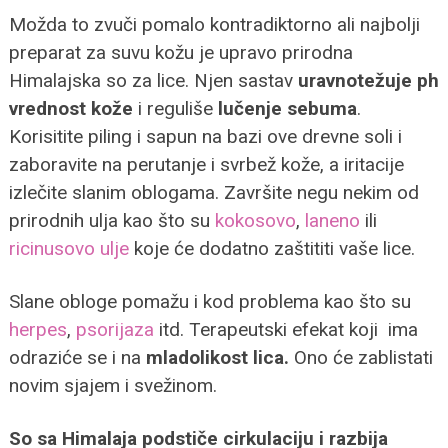
Možda to zvuči pomalo kontradiktorno ali najbolji
preparat za suvu kožu je upravo prirodna
Himalajska so za lice. Njen sastav
uravnotežuje ph
vrednost kože
i reguliše
lučenje sebuma
.
Korisitite piling i sapun na bazi ove drevne soli i
zaboravite na perutanje i svrbež kože, a iritacije
izlečite slanim oblogama. Završite negu nekim od
prirodnih ulja kao što su
kokosovo
,
laneno
ili
ricinusovo ulje
koje će dodatno zaštititi vaše lice.
Slane obloge pomažu i kod problema kao što su
herpes
,
psorijaza
itd. Terapeutski efekat koji ima
odraziće se i na
mladolikost lica.
Ono će zablistati
novim sjajem i svežinom.
So sa Himalaja podstiče cirkulaciju i razbija