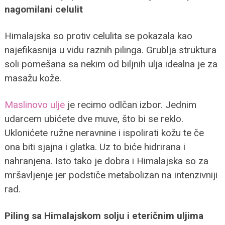
nagomilani celulit
Himalajska so protiv celulita se pokazala kao
najefikasnija u vidu raznih pilinga. Grublja struktura
soli pomešana sa nekim od biljnih ulja idealna je za
masažu kože.
Maslinovo ulje
je recimo odlčan izbor. Jednim
udarcem ubićete dve muve, što bi se reklo.
Uklonićete ružne neravnine i ispolirati kožu te če
ona biti sjajna i glatka. Uz to biće hidrirana i
nahranjena. Isto tako je dobra i Himalajska so za
mršavljenje jer podstiče metabolizan na intenzivniji
rad.
Piling sa Himalajskom solju i eteričnim uljima