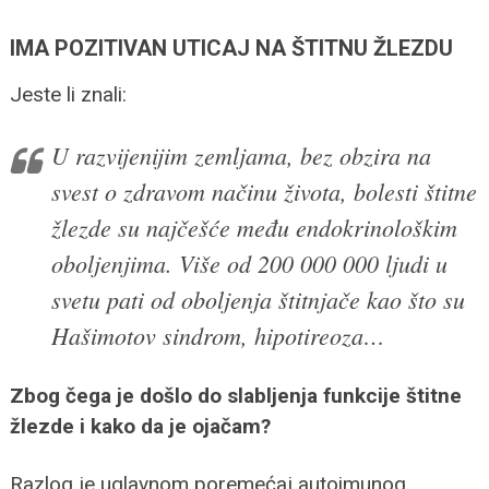
IMA POZITIVAN UTICAJ NA ŠTITNU ŽLEZDU
Jeste li znali:
U razvijenijim zemljama, bez obzira na
svest o zdravom načinu života, bolesti štitne
žlezde su najčešće među endokrinološkim
oboljenjima. Više od 200 000 000 ljudi u
svetu pati od oboljenja štitnjače kao što su
Hašimotov sindrom, hipotireoza…
Zbog čega je došlo do slabljenja funkcije štitne
žlezde i kako da je ojačam?
Razlog je uglavnom poremećaj autoimunog