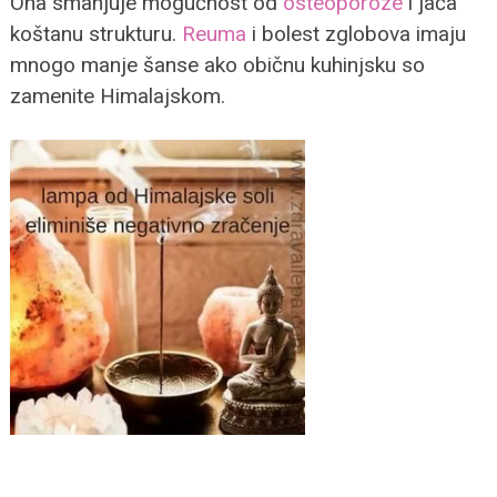
Ona smanjuje mogućnost od
osteoporoze
i jača
koštanu strukturu.
Reuma
i bolest zglobova imaju
mnogo manje šanse ako običnu kuhinjsku so
zamenite Himalajskom.