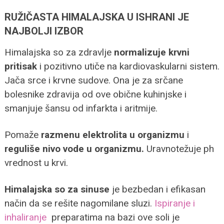
RUŽIČASTA HIMALAJSKA U ISHRANI JE
NAJBOLJI IZBOR
Himalajska so za zdravlje
normalizuje krvni
pritisak
i pozitivno utiče na kardiovaskularni sistem.
Jača srce i krvne sudove. Ona je za srčane
bolesnike zdravija od ove obične kuhinjske i
smanjuje šansu od infarkta i aritmije.
Pomaže
razmenu elektrolita u organizmu
i
reguliše nivo vode u organizmu.
Uravnotežuje ph
vrednost u krvi.
Himalajska so za sinuse
je bezbedan i efikasan
način da se rešite nagomilane sluzi.
Ispiranje i
inhaliranje
preparatima na bazi ove soli je