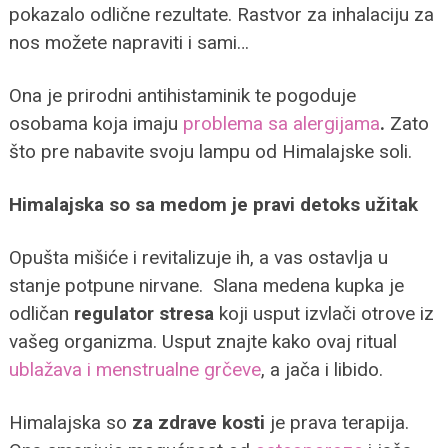
pokazalo odlične rezultate. Rastvor za inhalaciju za
nos možete napraviti i sami…
Ona je prirodni antihistaminik te pogoduje
osobama koja imaju
problema sa alergijama
.
Zato
što pre nabavite svoju lampu od Himalajske soli.
Himalajska so sa medom je pravi detoks užitak
Opušta mišiće i revitalizuje ih, a vas ostavlja u
stanje potpune nirvane. Slana medena kupka je
odličan
regulator stresa
koji usput izvlači otrove iz
vašeg organizma. Usput znajte kako ovaj ritual
ublažava i menstrualne grčeve
, a jača i libido.
Himalajska so
za zdrave kosti
je prava terapija.