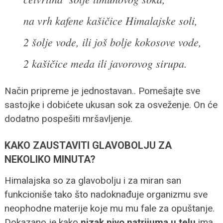
na vrh kafene kašičice Himalajske soli,
2 šolje vode, ili još bolje kokosove vode,
2 kašičice meda ili javorovog sirupa.
Način pripreme je jednostavan.. Pomešajte sve
sastojke i dobićete ukusan sok za osveženje. On će
dodatno pospešiti mršavljenje.
KAKO ZAUSTAVITI GLAVOBOLJU ZA
NEKOLIKO MINUTA?
Himalajska so za glavobolju i za miran san
funkcioniše tako što nadoknađuje organizmu sve
neophodne materije koje mu mu fale za opuštanje.
Dokazano je kako
nizak
nivo natrijuma u telu
ima