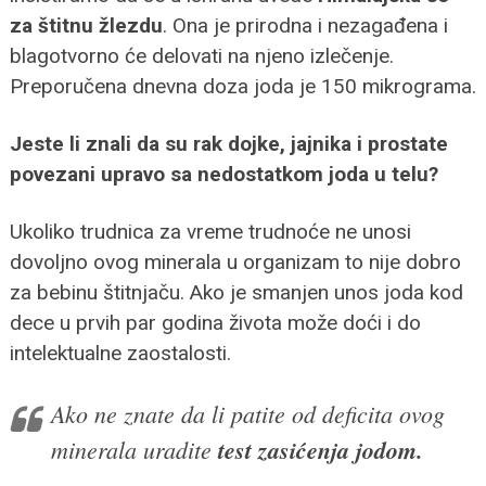
za štitnu žlezdu
. Ona je prirodna i nezagađena i
blagotvorno će delovati na njeno izlečenje.
Preporučena dnevna doza joda je 150 mikrograma.
Jeste li znali da su rak dojke, jajnika i prostate
povezani upravo sa nedostatkom joda u telu?
Ukoliko trudnica za vreme trudnoće ne unosi
dovoljno ovog minerala u organizam to nije dobro
za bebinu štitnjaču. Ako je smanjen unos joda kod
dece u prvih par godina života može doći i do
intelektualne zaostalosti.
Ako ne znate da li patite od deficita ovog
minerala uradite
test zasićenja jodom.