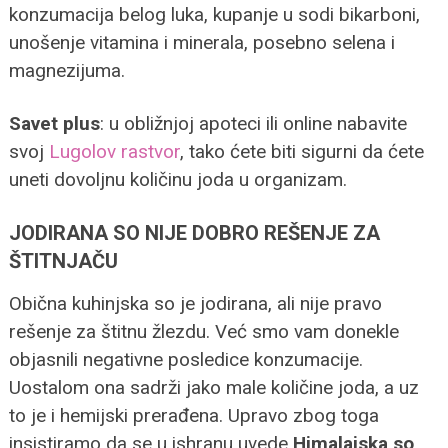
konzumacija belog luka, kupanje u sodi bikarboni,
unošenje vitamina i minerala, posebno selena i
magnezijuma.
Savet plus
: u obližnjoj apoteci ili online nabavite
svoj
Lugolov rastvor
, tako ćete biti sigurni da ćete
uneti dovoljnu količinu joda u organizam.
JODIRANA SO NIJE DOBRO REŠENJE ZA
ŠTITNJAČU
Obična kuhinjska so je jodirana, ali nije pravo
rešenje za štitnu žlezdu. Već smo vam donekle
objasnili negativne posledice konzumacije.
Uostalom ona sadrži jako male količine joda, a uz
to je i hemijski prerađena. Upravo zbog toga
insistiramo da se u ishranu uvede
Himalajska so