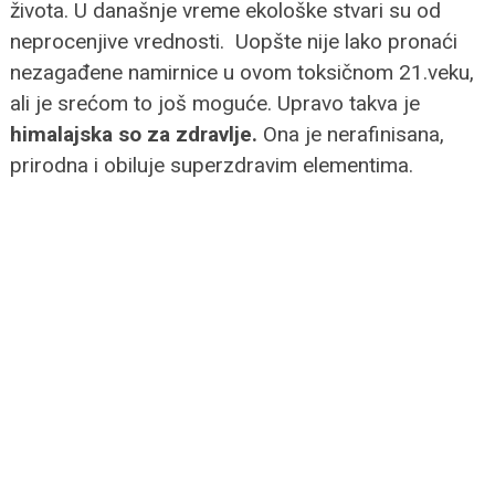
života. U današnje vreme ekološke stvari su od
neprocenjive vrednosti. Uopšte nije lako pronaći
nezagađene namirnice u ovom toksičnom 21.veku,
ali je srećom to još moguće. Upravo takva je
himalajska so za zdravlje.
Ona je nerafinisana,
prirodna i obiluje superzdravim elementima.