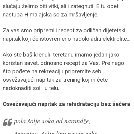
slučaju želimo biti vitki, ali i zategnuti. E tu opet
nastupa Himalajska so za mršavljenje.
Za vas smo pripremili recept za odličan dijetetski
napitak koji će istovremeno nadoknaditi elektrolite…
Ako ste baš krenuli teretanu imamo jedan jako
koristan savet, odnosno recept za Vas. Pre nego
što pođete na rekreaciju pripremite sebi
osvežavajući napitak za trening kojim ćete
nadoknaditi soli u telu.
Osvežavajući napitak za rehidrataciju bez šećera
pola šolje soka od narandže,
četvrtina šolje limunovog soka,