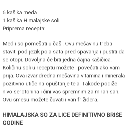
6 kašika meda
1 kašika Himalajske soli
Priprema recepta:
Med i so pomešati u čaši. Ovu mešavinu treba
staviti pod jezik pola sata pred spavanja i pustiti da
se otopi. Dovoljna će biti jedna čajna kašičica.
Količinu soli u receptu možete i povećati ako vam
prija. Ova izvandredna mešavina vitamina i minerala
pozitivno utiče na opuštanje tela. Takođe podiže
nivo serotonina i čini vas spremnim za miran san.
Ovu smesu možete čuvati i van frižidera.
HIMALAJSKA SO ZA LICE DEFINITIVNO BRIŠE
GODINE