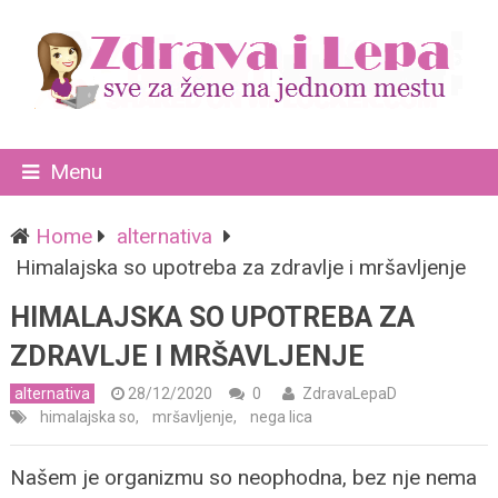
Menu
Home
alternativa
Himalajska so upotreba za zdravlje i mršavljenje
HIMALAJSKA SO UPOTREBA ZA
ZDRAVLJE I MRŠAVLJENJE
alternativa
28/12/2020
0
ZdravaLepaD
himalajska so
,
mršavljenje
,
nega lica
Našem je organizmu so neophodna, bez nje nema