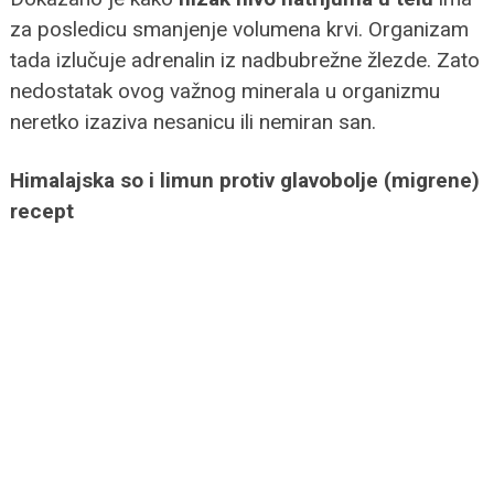
za posledicu smanjenje volumena krvi. Organizam
tada izlučuje adrenalin iz nadbubrežne žlezde. Zato
nedostatak ovog važnog minerala u organizmu
neretko izaziva nesanicu ili nemiran san.
Himalajska so i limun protiv glavobolje (migrene)
recept