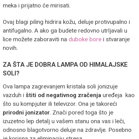
meka i prijatno će mirisati.
Ovaj blagi piling hidrira kožu, deluje protivupalno i
antifugalno. A ako ga budete redovno utrljavali u
lice možete zaboraviti na
duboke bore
i stvaranje
novih.
ZA ŠTA JE DOBRA LAMPA OD HIMALAJSKE
SOLI?
Ova lampa zagrevanjem kristala soli jonizuje
vazduh i
štiti od negativnog zračenja
uređeja kao
što su kompjuter ili televizor. Ona je takoreći
prirodni jonizator
. Znači pored toga što je
izuzetno lep detalj u vašem stanu ona vas i leči,
odnosno blagotvorno deluje na zdravlje. Posebno
je korisna za eliminaciju stresa.