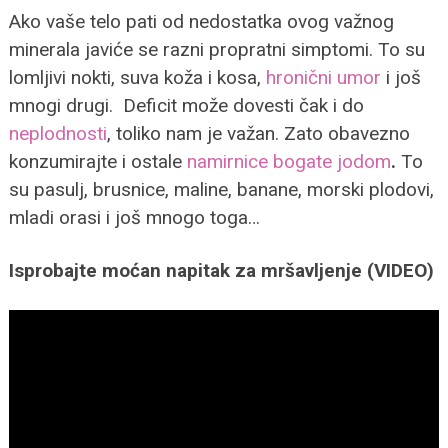
Ako vaše telo pati od nedostatka ovog važnog
minerala javiće se razni propratni simptomi. To su
lomljivi nokti, suva koža i kosa,
hronični umor
i još
mnogi drugi. Deficit može dovesti čak i do
neplodnosti
, toliko nam je važan. Zato obavezno
konzumirajte i ostale
namirnice bogate jodom
.
To
su pasulj, brusnice, maline, banane, morski plodovi,
mladi orasi i još mnogo toga…
Isprobajte moćan napitak za mršavljenje (VIDEO)