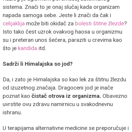
sistema. Znači to je onaj slučaj kada organizam
napada samoga sebe. Jeste li znači da čak i
celijaklija
može biti okidač za
bolesti štitne žlezde
?
Isto tako čest uzrok ovakvog haosa u organizmu
su i preteran unos šećera, paraziti u crevima kao
što je
kandida
itd.
Sadrži li Himalajska so jod?
Da, i zato je Himalajska so kao lek za štitnu žlezdu
od izuzetnog značaja. Dragoceni jod je inače
poznat kao
čistač otrova iz organizma.
Obavezno
uvrstite ovu zdravu namirnicu u svakodnevnu
ishranu.
U terapijama alternativne medicine se preporučuje i