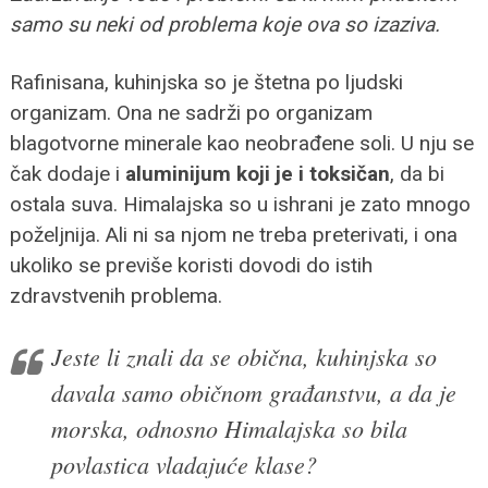
samo su neki od problema koje ova so izaziva.
Rafinisana, kuhinjska so je štetna po ljudski
organizam. Ona ne sadrži po organizam
blagotvorne minerale kao neobrađene soli. U nju se
čak dodaje i
aluminijum koji je i toksičan
, da bi
ostala suva. Himalajska so u ishrani je zato mnogo
poželjnija. Ali ni sa njom ne treba preterivati, i ona
ukoliko se previše koristi dovodi do istih
zdravstvenih problema.
Jeste li znali da se obična, kuhinjska so
davala samo običnom građanstvu, a da je
morska, odnosno Himalajska so bila
povlastica vladajuće klase?