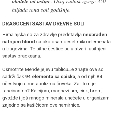
obolele od astme.
Ovaj rudnik izveze 350
hiljada tona soli godišnje.
DRAGOCENI SASTAV DREVNE SOLI
Himalajska so za zdravlje predstavlja
neobrađen
natrijum hlorid
sa oko osamdeset mikroelemenata
u tragovima. Te sitne čestice su u stvari usitnjeni
sastav praokeana.
Osmotrite Mendeljejevu tablicu…e znajte ova so
sadrži čak
94 elementa sa spiska
, a od njih 84
učestvuju u metabolizmu čoveka. Zar to nije
fascinantno? Kalcijum, magnezijum, cink, brom,
gvožđe i još mnogo minerala unećete u organizam
zajedno sa kašičicom ove namirnice.