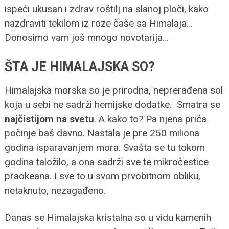
ispeći ukusan i zdrav roštilj na slanoj ploči, kako
nazdraviti tekilom iz roze čaše sa Himalaja…
Donosimo vam još mnogo novotarija…
ŠTA JE HIMALAJSKA SO?
Himalajska morska so je prirodna, neprerađena sol
koja u sebi ne sadrži hemijske dodatke. Smatra se
najčistijom na svetu
. A kako to? Pa njena priča
počinje baš davno. Nastala je pre 250 miliona
godina isparavanjem mora. Svašta se tu tokom
godina taložilo, a ona sadrži sve te mikročestice
praokeana. I sve to u svom prvobitnom obliku,
netaknuto, nezagađeno.
Danas se Himalajska kristalna so u vidu kamenih