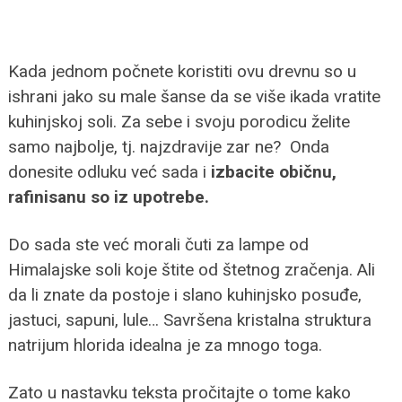
Kada jednom počnete koristiti ovu drevnu so u
ishrani jako su male šanse da se više ikada vratite
kuhinjskoj soli. Za sebe i svoju porodicu želite
samo najbolje, tj. najzdravije zar ne? Onda
donesite odluku već sada i
izbacite običnu,
rafinisanu so iz upotrebe.
Do sada ste već morali čuti za lampe od
Himalajske soli koje štite od štetnog zračenja. Ali
da li znate da postoje i slano kuhinjsko posuđe,
jastuci, sapuni, lule… Savršena kristalna struktura
natrijum hlorida idealna je za mnogo toga.
Zato u nastavku teksta pročitajte o tome kako