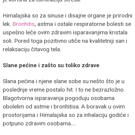
Himalajska so za sinuse i disajne organe je prirodni
lek.
Bronhitis
, astma i ostale respiratorne bolesti se
uspešno leče ovim zdravim isparavanjima kristala
soli. Pored toga pozitivno utiče na kvalitetniji san i
relaksaciju čitavog tela.
Slane pećine i zašto su toliko zdrave
Slana pećina i njene slane sobe su nešto što je u
poslednje vreme postalo hit. I to ne bezrazložno.
Blagotvorna isparavanja pogoduju osobama
obolelim od astme i bronhitisa. A boravak u ovim
prostorijama i Himalajska so za inhalaciju godiće i
potpuno zdravim osobama….