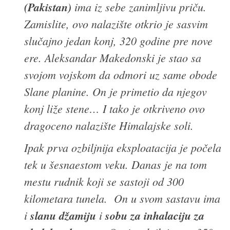
(Pakistan)
ima iz sebe zanimljivu priču.
Zamislite, ovo nalazište otkrio je sasvim
slučajno jedan konj, 320 godine pre nove
ere. Aleksandar Makedonski je stao sa
svojom vojskom da odmori uz same obode
Slane planine. On je primetio da njegov
konj liže stene… I tako je otkriveno ovo
dragoceno nalazište Himalajske soli.
Ipak prva ozbiljnija eksploatacija je počela
tek u šesnaestom veku. Danas je na tom
mestu rudnik koji se sastoji od 300
kilometara tunela. On u svom sastavu ima
i
slanu džamiju
i
sobu za inhalaciju za