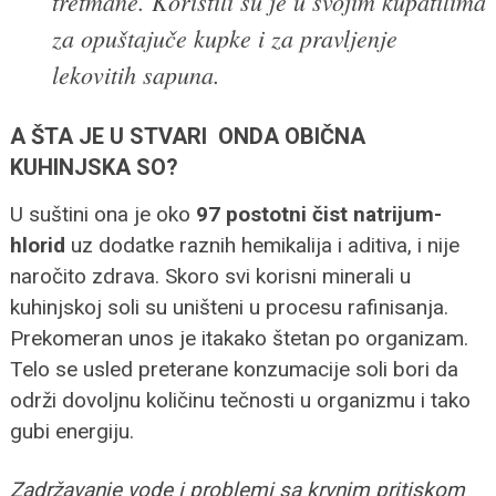
tretmane. Koristili su je u svojim kupatilima
za opuštajuče kupke i za pravljenje
lekovitih sapuna.
A ŠTA JE U STVARI ONDA OBIČNA
KUHINJSKA SO?
U suštini ona je oko
97 postotni čist natrijum-
hlorid
uz dodatke raznih hemikalija i aditiva, i nije
naročito zdrava. Skoro svi korisni minerali u
kuhinjskoj soli su uništeni u procesu rafinisanja.
Prekomeran unos je itakako štetan po organizam.
Telo se usled preterane konzumacije soli bori da
održi dovoljnu količinu tečnosti u organizmu i tako
gubi energiju.
Zadržavanje vode i problemi sa krvnim pritiskom