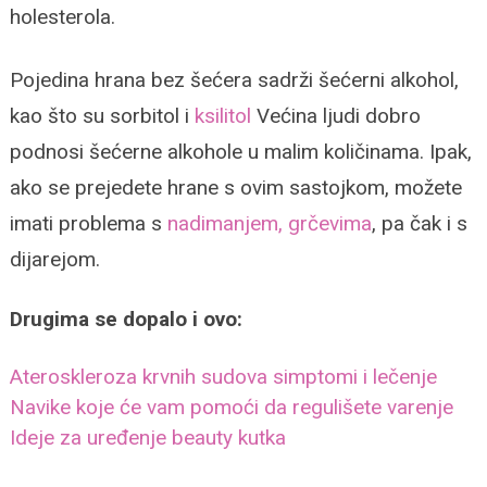
holesterola.
Pojedina hrana bez šećera sadrži šećerni alkohol,
kao što su sorbitol i
ksilitol
Većina ljudi dobro
podnosi šećerne alkohole u malim količinama.
Ipak,
ako se prejedete hrane s ovim sastojkom, možete
imati problema s
nadimanjem, grčevima
, pa čak i s
dijarejom.
Drugima se dopalo i ovo:
Ateroskleroza krvnih sudova simptomi i lečenje
Navike koje će vam pomoći da regulišete varenje
Ideje za uređenje beauty kutka