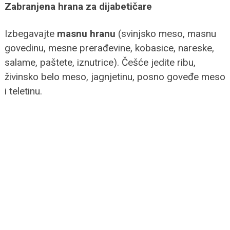
Zabranjena hrana za dijabetičare
Izbegavajte
masnu hranu
(svinjsko meso, masnu
govedinu, mesne prerađevine, kobasice, nareske,
salame, paštete, iznutrice). Češće jedite ribu,
živinsko belo meso, jagnjetinu, posno goveđe meso
i teletinu.