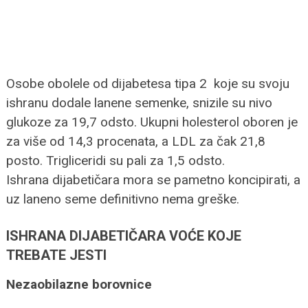
Osobe obolele od dijabetesa tipa 2 koje su svoju
ishranu dodale lanene semenke, snizile su nivo
glukoze za 19,7 odsto. Ukupni holesterol oboren je
za više od 14,3 procenata, a LDL za čak 21,8
posto. Trigliceridi su pali za 1,5 odsto.
Ishrana dijabetičara mora se pametno koncipirati, a
uz laneno seme definitivno nema greške.
ISHRANA DIJABETIČARA VOĆE KOJE
TREBATE JESTI
Nezaobilazne borovnice