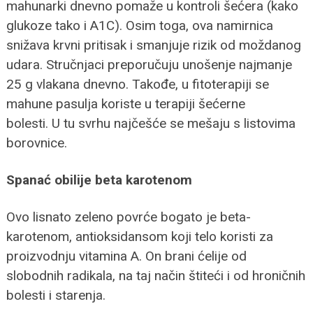
mahunarki dnevno pomaže u kontroli šećera (kako
glukoze tako i A1C). Osim toga, ova namirnica
snižava krvni pritisak i smanjuje rizik od moždanog
udara. Stručnjaci preporučuju unošenje najmanje
25 g vlakana dnevno. Takođe, u fitoterapiji se
mahune pasulja koriste u terapiji šećerne
bolesti. U tu svrhu najčešće se mešaju s listovima
borovnice.
Spanać obilije beta karotenom
Ovo lisnato zeleno povrće bogato je beta-
karotenom, antioksidansom koji telo koristi za
proizvodnju vitamina A. On brani ćelije od
slobodnih radikala, na taj način štiteći i od hroničnih
bolesti i starenja.