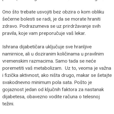
Ono što trebate usvojiti bez obzira o kom obliku
šečerne bolesti se radi, je da se morate hraniti
zdravo. Podrazumeva se uz prirdržavanje svih
pravila, koje vam preporučuje vaš lekar.
Ishrana dijabetičara uključuje sve hranljive
namirnice, ali u doziranim količinama u pravilnim
vremenskim razmacima. Samo tada se neće
poremetiti vaš metabolizam. Uz to, veoma je važna
i fizička aktivnost, ako ništa drugo, makar se šetajte
svakodnevno minimum pola sata. Pošto je
gojaznost jedan od ključnih faktora za nastanak
dijabetesa, obavezno vodite računa o telesnoj
težini.