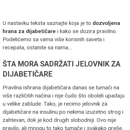
U nastavku teksta saznajte koja je to
dozvoljena
hrana za dijabetičare
i kako se dozira pravilno.
Podelićemo sa vama više korisnih saveta i
recepata, ostanite sa nama…
ŠTA MORA SADRŽATI JELOVNIK ZA
DIJABETIČARE
Pravilna ishrana dijabetičara danas se tumači na
više različitih načina i nije čudo što oboleli upadaju
u velike zablude. Tako, je recimo jelovnik za
dijabetičare na insulinu po nekima izuzetno strog i
zahtevan, dok je kod drugih slobodniji. Ovo nije
pravilo, ali mnogu to tako tumače i svakako greše.