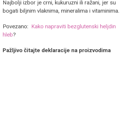
Najbolji izbor je crni, kukuruzni ili ražani, jer su
bogati biljnim vlaknima, mineralima i vitaminima.
Povezano:
Kako napraviti bezglutenski heljdin
hleb
?
Pažljivo čitajte deklaracije na proizvodima