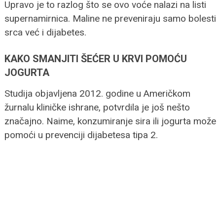
Upravo je to razlog što se ovo voće nalazi na listi
supernamirnica. Maline ne preveniraju samo bolesti
srca već i dijabetes.
KAKO SMANJITI ŠEĆER U KRVI POMOĆU
JOGURTA
Studija objavljena 2012. godine u Američkom
žurnalu kliničke ishrane, potvrdila je još nešto
značajno. Naime, konzumiranje sira ili jogurta može
pomoći u prevenciji dijabetesa tipa 2.