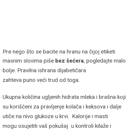
Pre nego što se bacite na hranu na čijoj etiketi
masnim slovima
piše
bez šećera
, pogledajte malo
bolje. Pravilna ishrana dijabetičara
zahteva puno veći trud od toga.
Ukupna količina ugljenih hidrata mleka i brašna koji
su korišćeni za pravljenje kolača i keksova i dalje
utiče na nivo glukoze u krvi. Kalorije i masti
mogu
osujetiti vaš pokušaj u kontroli kilaže i