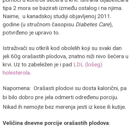
tipa 2 mora se bazirati između ostalog i na njima.
Naime, u kanadskoj studiji objavljenoj 2011.
godine (u stručnom časopisu
Diabetes Care
),
potvrđeno je upravo to.
Istraživači su otkrili kod obolelih koji su svaki dan
jeli 60g orašastih plodova, znatno niži nivo šećera u
krvi. Uz to zabeležen je i pad
LDL (lošeg)
holesterola
.
Napomena: Orašasti plodovi su dosta kalorični, pa
bi bilo dobro pre jela odmerti određe
nu porciju.
Nikad ih nemojte bez merenja jesti iz kese ili kutije.
Veličina dnevne porcije orašastih plodova
: