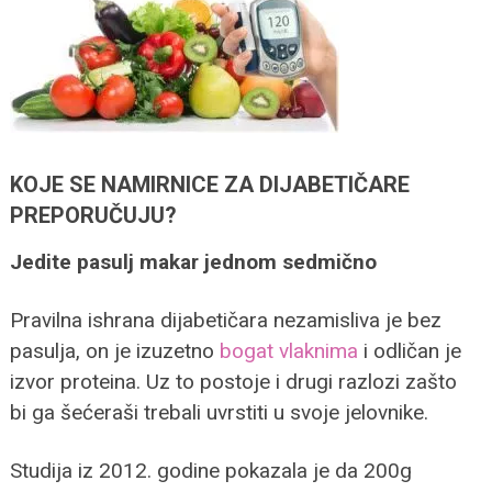
KOJE SE NAMIRNICE ZA DIJABETIČARE
PREPORUČUJU?
Jedite pasulj makar jednom sedmično
Pravilna ishrana dijabetičara nezamisliva je bez
pasulja, on je izuzetno
bogat vlaknima
i odličan je
izvor proteina. Uz to postoje i drugi razlozi zašto
bi ga šećeraši trebali uvrstiti u svoje jelovnike.
Studija iz 2012. godine pokazala je da 200g