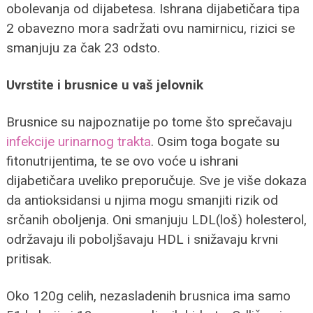
obolevanja od dijabetesa. Ishrana dijabetičara tipa
2 obavezno mora sadržati ovu namirnicu, rizici se
smanjuju za čak 23 odsto.
Uvrstite i brusnice u vaš jelovnik
Brusnice su najpoznatije po tome što sprečavaju
infekcije urinarnog trakta
. Osim toga bogate su
fitonutrijentima, te se ovo voće u ishrani
dijabetičara uveliko preporučuje. Sve je više dokaza
da antioksidansi u njima mogu smanjiti rizik od
srčanih oboljenja. Oni smanjuju LDL(loš) holesterol,
održavaju ili poboljšavaju HDL i snižavaju krvni
pritisak.
Oko 120g celih, nezasladenih brusnica ima samo