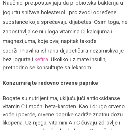
Naučnici pretpostavljaju da probiotska bakterija u
jogurtu snižava holesterol i proizvodi određene
supstance koje sprečavaju dijabetes.
Osim toga, ne
zapostavlja se ni uloga
vitamina D, kalcijuma i
magnezijuma, koje ovaj napitak takođe
sadrži.
Pravilna ishrana dijabetičara nezamisliva je
bez jogurta i
kefira
. Ukoliko uzimate insulin,
prethodno se konsultujte sa lekarom.
Konzumirajte redovno crvene paprike
Bogate su nutrijentima, uključujući antioksidanse
vitamin C i moćni beta-karoten. Kao i drugo crveno
voće i povrće, crvene paprike sadrže znatnu dozu
likopena. Uz njega, vitamini A i C čuvaju zdravlje i