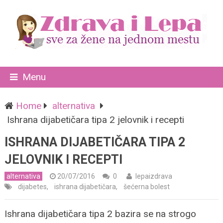
Menu
Home
alternativa
Ishrana dijabetičara tipa 2 jelovnik i recepti
ISHRANA DIJABETIČARA TIPA 2
JELOVNIK I RECEPTI
alternativa
20/07/2016
0
lepaizdrava
dijabetes
,
ishrana dijabetičara
,
šećerna bolest
Ishrana dijabetičara tipa 2 bazira se na strogo