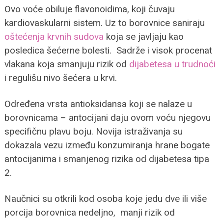
Ovo voće obiluje flavonoidima, koji čuvaju
kardiovaskularni sistem. Uz to borovnice saniraju
oštećenja krvnih sudova
koja se javljaju kao
posledica šećerne bolesti. Sadrže i visok procenat
vlakana koja smanjuju rizik od
dijabetesa u trudnoći
i regulišu nivo šećera u krvi.
Određena vrsta antioksidansa koji se nalaze u
borovnicama – antocijani daju ovom voću njegovu
specifičnu plavu boju. Novija istraživanja su
dokazala vezu između konzumiranja hrane bogate
antocijanima i smanjenog rizika od dijabetesa tipa
2.
Naučnici su otkrili kod osoba koje jedu dve ili više
porcija borovnica nedeljno, manji rizik od