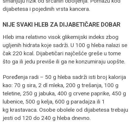
smanjuju rizik od srčanih oboljenja. Pomažu kod
dijabetesa i pojedinih vrsta kancera.
NIJE SVAKI HLEB ZA DIJABETIČARE DOBAR
Hleb ima relativno visok glikemijski indeks zbog
ugljenih hidrata koje sadrži. U 100 g hleba nalazi se
čak 220 kcal. Dijabetičari najčešće greše u tome
što ga ili jedu previše ili ga ne konzumiraju uopšte.
Poređenja radi – 50 g hleba sadrži isti broj kalorija
kao: 70 g sira, 2 dl mleka, 200 g trešanja, 100 g
teletine, 250 g jabuka, 400 g crvene paprike, 450 g
lubenice, 500 g kelja, 600 g paradajza ili 1
kg krastavaca. Osobe obolele od dijabetesa trebaju
jesti od 120 do 240 g hleba dnevno.