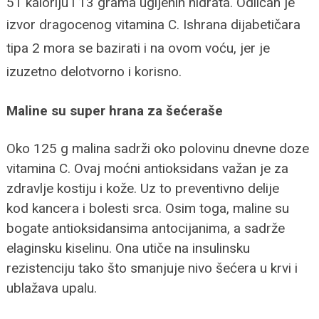
51 kaloriju i 13 grama ugljenih hidrata. Odličan je
izvor dragocenog vitamina C.
Ishrana dijabetičara
tipa 2 mora se bazirati i na ovom voću, jer je
izuzetno delotvorno i korisno.
Maline su super hrana za šećeraše
Oko 125 g malina sadrži oko polovinu dnevne doze
vitamina C. Ovaj moćni antioksidans važan je za
zdravlje kostiju i kože. Uz to preventivno delije
kod kancera i bolesti srca. Osim toga, maline su
bogate antioksidansima antocijanima, a sadrže
elaginsku kiselinu. Ona utiče na insulinsku
rezistenciju tako što smanjuje nivo šećera u krvi i
ublažava upalu.