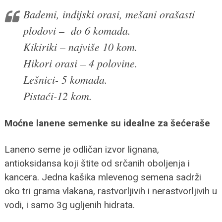
Bademi, indijski orasi, mešani orašasti
plodovi – do 6 komada.
Kikiriki – najviše 10 kom.
Hikori orasi – 4 polovine.
Lešnici- 5 komada.
Pistaći-12 kom.
Moćne lanene semenke su idealne za šećeraše
Laneno seme je odličan izvor lignana,
antioksidansa koji štite od srčanih oboljenja i
kancera. Jedna kašika mlevenog semena sadrži
oko tri grama vlakana, rastvorljivih i nerastvorljivih u
vodi, i samo 3g ugljenih hidrata.