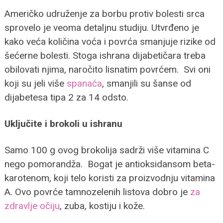
Američko udruženje za borbu protiv bolesti srca
sprovelo je veoma detaljnu studiju. Utvrđeno je
kako veća količina voća i povrća smanjuje rizike od
šećerne bolesti. Stoga ishrana dijabetičara treba
obilovati njima, naročito lisnatim povrćem. Svi oni
koji su jeli više
spanaća
, smanjili su šanse od
dijabetesa tipa 2 za 14 odsto.
Uključite i brokoli u ishranu
Samo 100 g ovog brokolija sadrži više vitamina C
nego pomorandža. Bogat je antioksidansom beta-
karotenom, koji telo koristi za proizvodnju vitamina
A. Ovo povrće tamnozelenih listova dobro je
za
zdravlje očiju
, zuba, kostiju i kože.