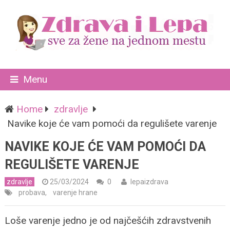
Menu
Home
zdravlje
Navike koje će vam pomoći da regulišete varenje
NAVIKE KOJE ĆE VAM POMOĆI DA
REGULIŠETE VARENJE
zdravlje
25/03/2024
0
lepaizdrava
probava
,
varenje hrane
Loše varenje jedno je od najčešćih zdravstvenih