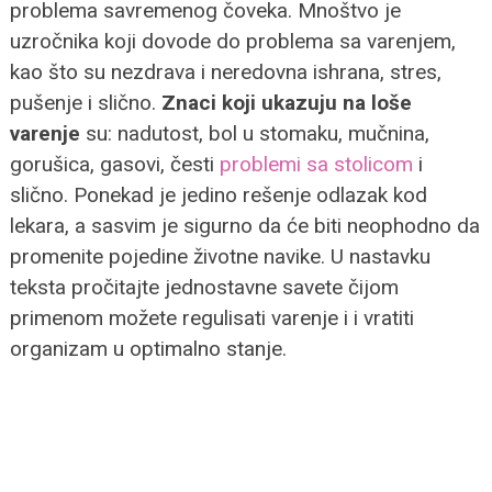
problema savremenog čoveka. Mnoštvo je
uzročnika koji dovode do problema sa varenjem,
kao što su nezdrava i neredovna ishrana, stres,
pušenje i slično.
Znaci koji ukazuju na loše
varenje
su: nadutost, bol u stomaku, mučnina,
gorušica, gasovi, česti
problemi sa stolicom
i
slično. Ponekad je jedino rešenje odlazak kod
lekara, a sasvim je sigurno da će biti neophodno da
promenite pojedine životne navike. U nastavku
teksta pročitajte jednostavne savete čijom
primenom možete regulisati varenje i i vratiti
organizam u optimalno stanje.