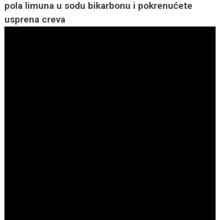
pola limuna u sodu bikarbonu i pokrenućete
usprena creva