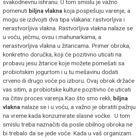
svakodnevnu ishranu.
U tom smislu je važno
pomenuti
biljna vlakna
koja pospešuju varenje, a
mogu se izdvojiti dva tipa vlakana: rastvorljiva i
nerastvorljiva vlakna. Rastvorljiva vlakna nalaze se
u voću, ječmu, ovsu i mahunarkama, a
nerastvorljiva vlakna u žitaricama.
Primer obroka,
konkretno doručka, koji će pozitivno uticati na
probavu jesu žitarice koje možete pomešati sa
probiotskim jogurtom i u tu mešavinu dodati
crveno ili drugo voće po izboru. Ovaj obrok držaće
vas sitim, a probiotske kulture pozitivno će uticati
na čitav proces varenja.
Kao što smo rekli,
biljna
vlakna
nalaze se i u voću, a važno je obratiti pažnju
na vreme kada konzumirate slasne voćke. U tom
smislu treba naznačiti da posle obilnog obroka ne
bi trebalo da se jede voće.
Kada u vaš organizam