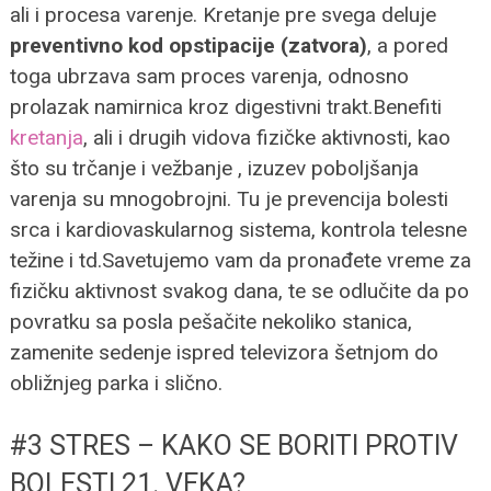
ali i procesa varenje. Kretanje pre svega deluje
preventivno kod opstipacije (zatvora)
, a pored
toga ubrzava sam proces varenja, odnosno
prolazak namirnica kroz digestivni trakt.
Benefiti
kretanja
, ali i drugih vidova fizičke aktivnosti, kao
što su trčanje i vežbanje , izuzev poboljšanja
varenja su mnogobrojni. Tu je prevencija bolesti
srca i kardiovaskularnog sistema, kontrola telesne
težine i td.
Savetujemo vam da pronađete vreme za
fizičku aktivnost svakog dana, te se odlučite da po
povratku sa posla pešačite nekoliko stanica,
zamenite sedenje ispred televizora šetnjom do
obližnjeg parka i slično.
#3 STRES – KAKO SE BORITI PROTIV
BOLESTI 21. VEKA?