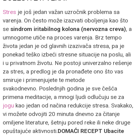
Stres
je još jedan važan uzročnik problema sa
varenja. On često može izazvati oboljenja kao što
se
sindrom iritabilnog kolona (nervozna creva)
, a
umnogome utiče na proces varenja.
Brz tempo
života jedan je od glavnih izazivača stresa, pa je
ponekad teško izbeći stresne situacije na poslu, ali
i u privatnom životu. Ne postoji univerzalno rešenje
za stres, a predlog je da pronađete ono što vas
smiruje i primenjujete te metode
svakodnevno.
Poslednjih godina je sve češća
primena meditacije, a mnogi ljudi odlučuju se za
jogu
kao jedan od načina redukcije stresa. Svakako,
vi možete odvojiti 20 minuta dnevno za čitanje
omiljene literature, šetnju pored reke ili neke druge
opuštajuće aktivnosti.
DOMAĆI RECEPT Ubacite