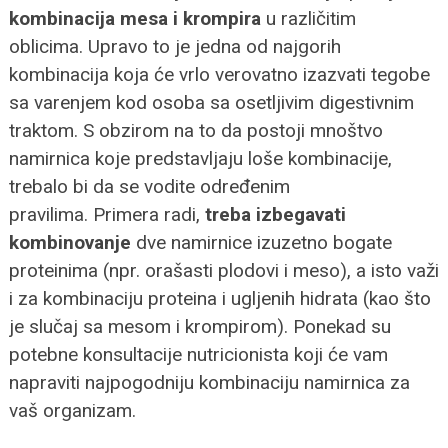
kombinacija mesa i krompira
u različitim
oblicima.
Upravo to je jedna od najgorih
kombinacija koja će vrlo verovatno izazvati tegobe
sa varenjem kod osoba sa osetljivim digestivnim
traktom. S obzirom na to da postoji mnoštvo
namirnica koje predstavljaju loše kombinacije,
trebalo bi da se vodite određenim
pravilima.
Primera radi,
treba izbegavati
kombinovanje
dve namirnice izuzetno bogate
proteinima (npr. orašasti plodovi i meso), a isto važi
i za kombinaciju proteina i ugljenih hidrata (kao što
je slučaj sa mesom i krompirom). Ponekad su
potebne konsultacije nutricionista koji će vam
napraviti najpogodniju kombinaciju namirnica za
vaš organizam.