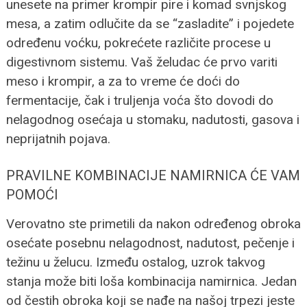
unesete na primer krompir pire i komad svnjskog
mesa, a zatim odlučite da se “zasladite” i pojedete
određenu voćku, pokrećete različite procese u
digestivnom sistemu.
Vaš želudac će prvo variti
meso i krompir, a za to vreme će doći do
fermentacije, čak i truljenja voća što dovodi do
nelagodnog osećaja u stomaku, nadutosti, gasova i
neprijatnih pojava.
PRAVILNE KOMBINACIJE NAMIRNICA ĆE VAM
POMOĆI
Verovatno ste primetili da nakon određenog obroka
osećate posebnu nelagodnost, nadutost, pečenje i
težinu u želucu. Između ostalog, uzrok takvog
stanja može biti loša kombinacija namirnica. Jedan
od čestih obroka koji se nađe na našoj trpezi jeste