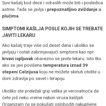
Suvi kašalj kod dece i odraslih može biti i posledica
astme. Tada se javlja i
prepoznatljivo zviždanje u
plućima
.
SIMPTOMI KAŠLJA POSLE KOJIH SE TREBATE
JAVITI LEKARU
Ako kašalj traje više od deset dana i ukoliko se
javljaju i ostali zabrinjavajući simptomi kao npr.
krvavi ispljuvak
obavezno se javite lekaru. Isto tko
ako se javi povišena
temperatura iznad 39
stepeni Celzijusa
koju ne možete skinuti otidite u
dom zdravlja po savet i terapiju.
Ukoliko ste preležali grip velika je verovatnoća da
ćete još neko vreme nakon virusa kašljati.
Organizam će se pokušati osloboditi nakupljene