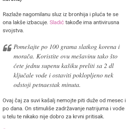
Razlaže nagomilanu sluz iz bronhija i pluća te se
ona lakše izbacuje.
Sladić
takođe ima antivirusna
svojstva.
Pomešajte po 100 grama slatkog korena i
morača. Koristite ovu mešavinu tako što
ćete jednu supenu kašiku preliti sa 2 dl
ključale vode i ostaviti poklopljeno nek
odstoji petnaestak minuta.
Ovaj čaj za suvi kašalj nemojte piti duže od mesec i
po dana. On stimuliše zadržavanje natrijuma i vode
u telu te nikako nije dobro za krvni pritisak.