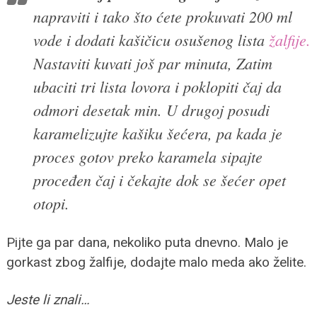
napraviti i tako što ćete prokuvati 200 ml
vode i dodati kašičicu osušenog lista
žalfije.
Nastaviti kuvati još par minuta, Zatim
ubaciti tri lista lovora i poklopiti čaj da
odmori desetak min. U drugoj posudi
karamelizujte kašiku šećera, pa kada je
proces gotov preko karamela sipajte
proceđen čaj i čekajte dok se šećer opet
otopi.
Pijte ga par dana, nekoliko puta dnevno. Malo je
gorkast zbog žalfije, dodajte malo meda ako želite.
Jeste li znali…