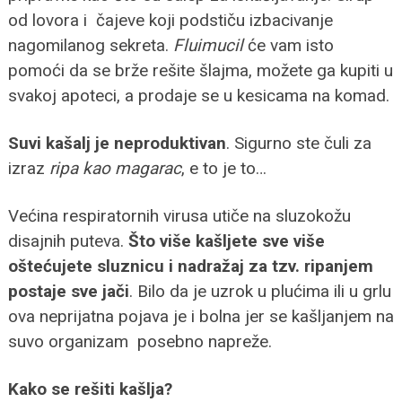
od lovora i čajeve koji podstiču izbacivanje
nagomilanog sekreta.
Fluimucil
će vam isto
pomoći da se brže rešite šlajma, možete ga kupiti u
svakoj apoteci, a prodaje se u kesicama na komad.
Suvi kašalj je neproduktivan
. Sigurno ste čuli za
izraz
ripa kao magarac
, e to je to…
Većina respiratornih virusa utiče na sluzokožu
disajnih puteva.
Što više kašljete sve više
oštećujete sluznicu i nadražaj za tzv. ripanjem
postaje sve jači
. Bilo da je uzrok u plućima ili u grlu
ova neprijatna pojava je i bolna jer se kašljanjem na
suvo organizam posebno napreže.
Kako se rešiti kašlja?