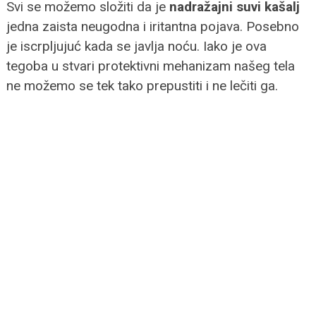
Svi se možemo složiti da je
nadražajni suvi kašalj
jedna zaista neugodna i iritantna pojava. Posebno
je iscrpljujuć kada se javlja noću. Iako je ova
tegoba u stvari protektivni mehanizam našeg tela
ne možemo se tek tako prepustiti i ne lečiti ga.