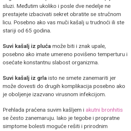
sluzi. Međutim ukoliko i posle dve nedelje ne
prestajete izbacivati sekret obratite se stručnom
licu. Posebno ako vas muči kašalj u trudnoći ili ste
stariji od 65 godina.
Suvi kašalj iz pluća
može biti i znak upale,
posebno ako imate umereno povišeno temperturu i
osećate konstantnu slabost organizma.
Suvi kašalj iz grla
isto ne smete zanemariti jer
može dovesti do drugih komplikacija posebno ako
je oboljenje izazvano virusnom infekcijom.
Prehlada praćena suvim kašljem i
akutni bronhitis
se često zanemaruju. Iako je tegobe i propratne
simptome bolesti moguće rešiti i prirodnim