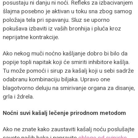
posustaju ni danju ni noći. Refleks za izbacivanjem
šlajma posebno je aktivan u toku sna zbog samog
položaja tela pri spavanju. Sluz se uporno
pokušava izbaviti iz vaših bronhija i pluća kroz
neprijatne kontrakcije.
Ako nekog muči noćno kašljanje dobro bi bilo da
popije topli napitak koji će smiriti inhibitore kašlja.
Tu može pomoći i sirup za kašalj koji u sebi sadrže
odabranu kombinaciju biljaka. Upravo one
blagotvorno deluju na smirivanje organa za disanje,
grla i ždrela.
Noćni suvi kašalj lečenje prirodnom metodom
Ako ne znate kako zaustaviti kašalj noću poslušajte
savete naših baka i napravite
obloge od svinjske