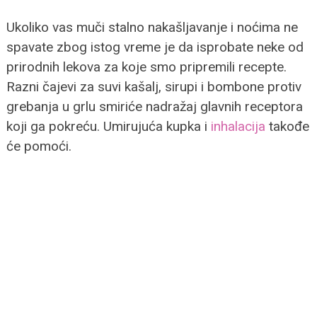
Ukoliko vas muči stalno nakašljavanje i noćima ne
spavate zbog istog vreme je da isprobate neke od
prirodnih lekova za koje smo pripremili recepte.
Razni čajevi za suvi kašalj, sirupi i bombone protiv
grebanja u grlu smiriće nadražaj glavnih receptora
koji ga pokreću. Umirujuća kupka i
inhalacija
takođe
će pomoći.