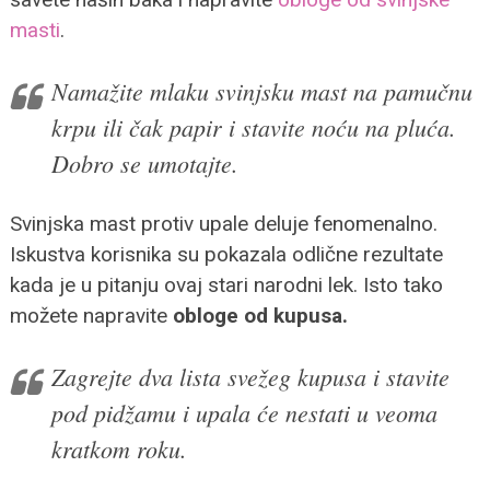
masti
.
Namažite mlaku svinjsku mast na pamučnu
krpu ili čak papir i stavite noću na pluća.
Dobro se umotajte.
Svinjska mast protiv upale deluje fenomenalno.
Iskustva korisnika su pokazala odlične rezultate
kada je u pitanju ovaj stari narodni lek. Isto tako
možete napravite
obloge od kupusa.
Zagrejte dva lista svežeg kupusa i stavite
pod pidžamu i upala će nestati u veoma
kratkom roku.