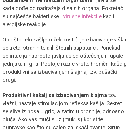
odbrambeni mehanizam organizma
i javlja se
kada dođe do nadražaja disajnih organa. Pokretači
su najčešće bakterijske i
virusne infekcije
kao i
alergijske reakcije.
Ono što telo kašljem želi postići je izbacivanje viška
sekreta, stranih tela ili štetnih supstanci. Ponekad
se iritacija naprosto javlja usled oštećenja ili upale
jednjaka ili grla. Postoje razne vrste: hronični kašalj,
produktivni sa izbacivanjem šlajma, tzv. pušački i
drugi.
Produktivni kašalj sa izbacivanjem šlajma
tzv.
vlažni, nastaje stimulacijom refleksa kašlja. Sekret
se sliva iz nosa u grlo, a zatim u bronhije, odnosno
pluća. Ako vas muči sluz (mukus) koristite
pripravke kao što su salep za iskašljavanje. Sirup