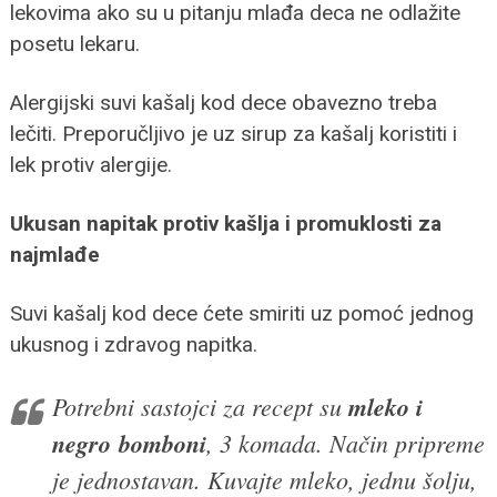
lekovima ako su u pitanju mlađa deca ne odlažite
posetu lekaru.
Alergijski suvi kašalj kod dece obavezno treba
lečiti. Preporučljivo je uz sirup za kašalj koristiti i
lek protiv alergije.
Ukusan napitak protiv kašlja i promuklosti za
najmlađe
Suvi kašalj kod dece ćete smiriti uz pomoć jednog
ukusnog i zdravog napitka.
Potrebni sastojci za recept su
mleko i
negro
bomboni
, 3 komada. Način pripreme
je jednostavan. Kuvajte mleko, jednu šolju,