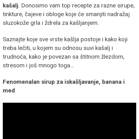
kašalj
. Donosimo vam top recepte za razne sirupe,
tinkture, čajeve i obloge koje će smanjiti nadražaj
sluzokože grla i ždrela za kašljanjem.
Saznajte koje sve vrste kašlja postoje i kako koji
treba lečiti, u kojem su odnosu suvi kašalj i
trudnoća, kako je povezan sa štitnom žlezdom,
stresom i još mnogo toga…
Fenomenalan sirup za iskašljavanje, banana i
med