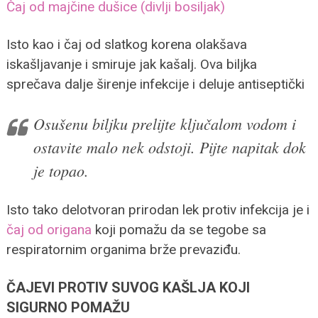
Čaj od majčine dušice (divlji bosiljak)
Isto kao i čaj od slatkog korena olakšava
iskašljavanje i smiruje jak kašalj. Ova biljka
sprečava dalje širenje infekcije i deluje antiseptički
Osušenu biljku prelijte ključalom vodom i
ostavite malo nek odstoji. Pijte napitak dok
je topao.
Isto tako delotvoran prirodan lek protiv infekcija je i
čaj od origana
koji pomažu da se tegobe sa
respiratornim organima brže prevaziđu.
ČAJEVI PROTIV SUVOG KAŠLJA KOJI
SIGURNO POMAŽU