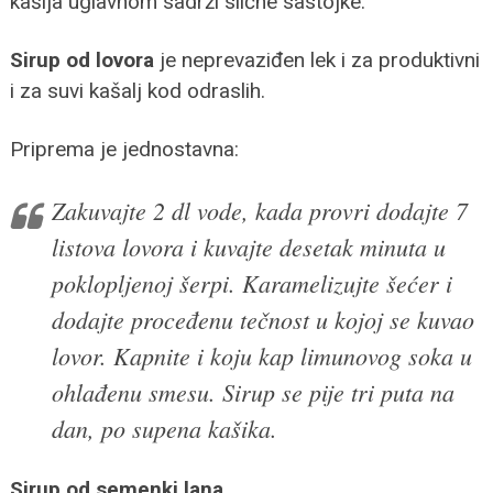
kašlja uglavnom sadrži slične sastojke.
Sirup od lovora
je neprevaziđen lek i za produktivni
i za suvi kašalj kod odraslih.
Priprema je jednostavna:
Zakuvajte 2 dl vode, kada provri dodajte 7
listova lovora i kuvajte desetak minuta u
poklopljenoj šerpi. Karamelizujte šećer i
dodajte proceđenu tečnost u kojoj se kuvao
lovor. Kapnite i koju kap limunovog soka u
ohlađenu smesu. Sirup se pije tri puta na
dan, po supena kašika.
Sirup od semenki lana