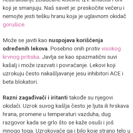
koji je smanjuju. Naš savet je: preskočite večeru i
nemojte jesti tešku hranu koja je uglavnom okidač
gorušice.
Može se javiti kao
nuspojava korišćenja
određenih lekova
. Posebno onih protiv
visokog
krvnog pritiska
. Javlja se kao spazmatični suvi
kašalj i može izazvati i povraćanje. Lekovi koji
uzrokuju često nakašljavanje jesu inhibitori ACE i
beta blokatori.
Razni zagađivači i iritanti
takođe su njegovi
okidači. Uzrok suvog kašlja često je ljuta ili hrskava
hrana, promene u temperaturi vazduha, dug
razgovor kada se grlo što se kaže osuši i još
mnogo toga. Uzrokovaće ga i bilo koje strano telo u