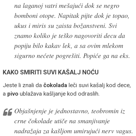
na laganoj vatri mešajući dok se negro
bomboni otope. Napitak pijte dok je topao,
ukus i miris su zaista božanstveni. Svi
znamo koliko je teško nagovoriti decu da
popiju bilo kakav lek, a sa ovim mlekom
sigurno nećete pogrešiti. Popiće ga na eks.
KAKO SMIRITI SUVI KAŠALJ NOĆU
Jeste li znali da
čokolada
leči suvi kašalj kod dece,
a
pivo
ublažava kašljanje kod odraslih.
Objašnjenje je jednostavno, teobromin iz
crne čokolade utiče na smanjivanje
nadražaja za kašljom umirujući nerv vagus.