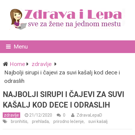
Menu
Home
zdravlje
Najbolji sirupi i čajevi za suvi kašalj kod dece i
odraslih
NAJBOLJI SIRUPI I ČAJEVI ZA SUVI
KAŠALJ KOD DECE I ODRASLIH
zdravlje
21/12/2020
0
ZdravaLepaD
bronhitis
,
prehlada
,
prirodno lečenje
,
suvi kašalj