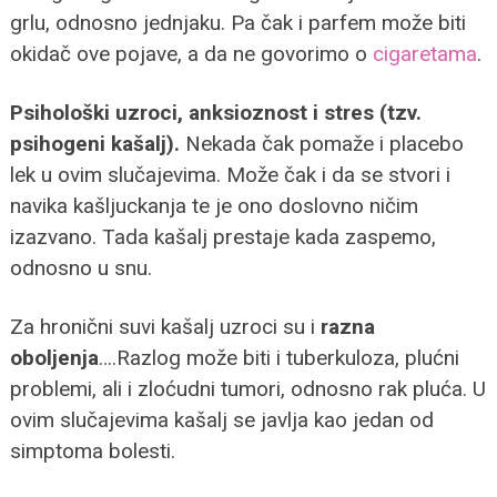
grlu, odnosno jednjaku. Pa čak i parfem može biti
okidač ove pojave, a da ne govorimo o
cigaretama
.
Psihološki uzroci, anksioznost i stres (tzv.
psihogeni kašalj).
Nekada čak pomaže i placebo
lek u ovim slučajevima. Može čak i da se stvori i
navika kašljuckanja te je ono doslovno ničim
izazvano. Tada kašalj prestaje kada zaspemo,
odnosno u snu.
Za hronični suvi kašalj uzroci su i
razna
oboljenja
….Razlog može biti i tuberkuloza, plućni
problemi, ali i zloćudni tumori, odnosno rak pluća. U
ovim slučajevima kašalj se javlja kao jedan od
simptoma bolesti.