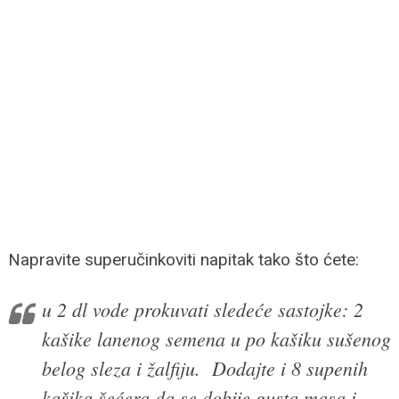
Napravite superučinkoviti napitak tako što ćete:
u 2 dl vode prokuvati sledeće sastojke: 2
kašike lanenog semena u po kašiku sušenog
belog sleza i žalfiju. Dodajte i 8 supenih
kašika šećera da se dobije gusta masa i