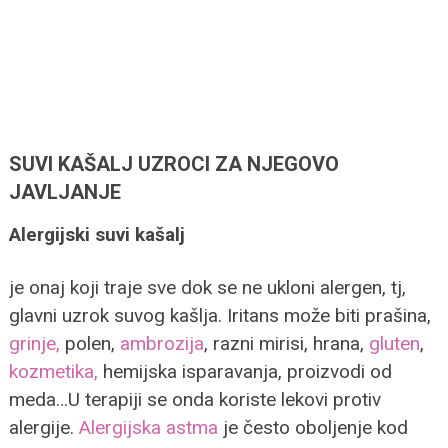
SUVI KAŠALJ UZROCI ZA NJEGOVO
JAVLJANJE
Alergijski suvi kašalj
je onaj koji traje sve dok se ne ukloni alergen, tj,
glavni uzrok suvog kašlja. Iritans može biti prašina,
grinje,
polen,
ambrozija
, razni mirisi, hrana,
gluten
,
kozmetika,
hemijska isparavanja, proizvodi od
meda…U terapiji se onda koriste lekovi protiv
alergije.
Alergijska astma
je često oboljenje kod