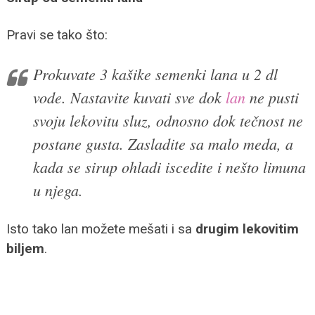
Pravi se tako što:
Prokuvate 3 kašike semenki lana u 2 dl
vode. Nastavite kuvati sve dok
lan
ne pusti
svoju lekovitu sluz, odnosno dok tečnost ne
postane gusta. Zasladite sa malo meda, a
kada se sirup ohladi iscedite i nešto limuna
u njega.
Isto tako lan možete mešati i sa
drugim lekovitim
biljem
.