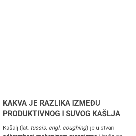
KAKVA JE RAZLIKA IZMEĐU
PRODUKTIVNOG I SUVOG KAŠLJA
Kašalj (lat.
tussis, engl. coughing
) je u stvari