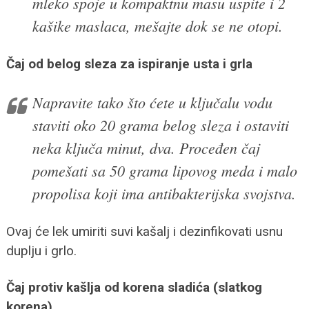
mleko spoje u kompaktnu masu uspite i 2
kašike maslaca, mešajte dok se ne otopi.
Čaj od belog sleza za ispiranje usta i grla
Napravite tako što ćete u ključalu vodu
staviti oko 20 grama belog sleza i ostaviti
neka ključa minut, dva. Proceđen čaj
pomešati sa 50 grama lipovog meda i malo
propolisa koji ima antibakterijska svojstva.
Ovaj će lek umiriti suvi kašalj i dezinfikovati usnu
duplju i grlo.
Čaj protiv kašlja od korena sladića (slatkog
korena)