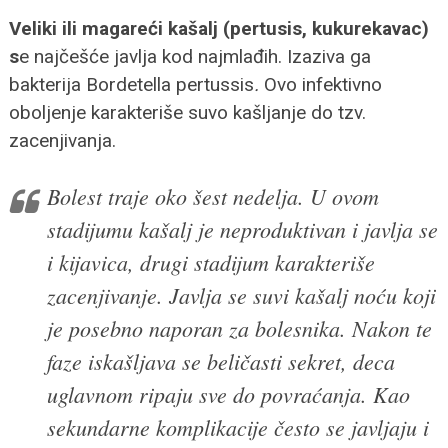
Veliki ili magareći kašalj (pertusis, kukurekavac)
s
e najčešće javlja kod najmlađih. Izaziva ga
bakterija Bordetella pertussis
.
Ovo infektivno
oboljenje karakteriše suvo kašljanje do tzv.
zacenjivanja.
Bolest traje oko šest nedelja. U ovom
stadijumu kašalj je neproduktivan i javlja se
i kijavica, drugi stadijum karakteriše
zacenjivanje. Javlja se suvi kašalj noću koji
je posebno naporan za bolesnika. Nakon te
faze iskašljava se beličasti sekret, deca
uglavnom ripaju sve do povraćanja. Kao
sekundarne komplikacije često se javljaju i