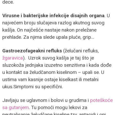
dece.
Virusne i bakterijske infekcije disajnih organa
. U
najvećem broju slučajeva razlog akutnog suvog
kašlja. On najčešće nastaje nakon preležane
prehlade. Za njima slede upala pluće, grip…
Gastroezofageakni refluks
(želučani refluks,
žgaravica
). Uzrok suvog kašlja je taj što je
sluzokoža jednjaka izuzetno senzitivna i kada dođe
u kontakt sa želudčanom kiselinom – upali se. U
ustima vam kasnije ostaje kiselkast ili metalni
ukus.Simptomi su specifični.
Javljaju se uglavnom i bolovi u grudima i
poteškoće
sa gutanjem
. Tu pomoći mogu lekovi za
neutralisanje želudčane kiseline tzv. antacidi i oni