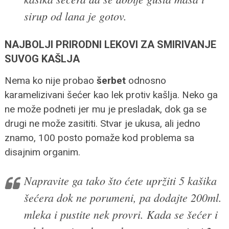
sirup od lana je gotov.
NAJBOLJI PRIRODNI LEKOVI ZA SMIRIVANJE
SUVOG KAŠLJA
Nema ko nije probao
šerbet
odnosno
karamelizivani šećer kao lek protiv kašlja. Neko ga
ne može podneti jer mu je presladak, dok ga se
drugi ne može zasititi. Stvar je ukusa, ali jedno
znamo, 100 posto pomaže kod problema sa
disajnim organim.
Napravite ga tako što ćete upržiti 5 kašika
šećera dok ne porumeni, pa dodajte 200ml.
mleka i pustite nek provri. Kada se šećer i