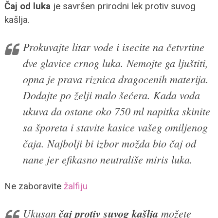
Čaj od luka
je savršen prirodni lek protiv suvog
kašlja.
Prokuvajte litar vode i isecite na četvrtine
dve glavice crnog luka. Nemojte ga ljuštiti,
opna je prava riznica dragocenih materija.
Dodajte po želji malo šećera. Kada voda
ukuva da ostane oko 750 ml napitka skinite
sa šporeta i stavite kasice vašeg omiljenog
čaja. Najbolji bi izbor možda bio čaj od
nane jer efikasno neutrališe miris luka.
Ne zaboravite
žalfiju
Ukusan
čaj protiv suvog kašlja
možete