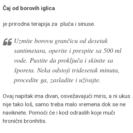
Čaj od borovih iglica
je prirodna terapija za pluća i sinuse.
Uzmite borovu grančicu od desetak
santimetara, operite i prespite sa 500 ml
vode. Pustite da proključa i skinite sa
šporeta. Neka odstoji tridesetak minuta,
procedite ga, zasladite i uživajte.
Ovaj napitak ima divan, osvežavajući miris, a ni ukus
nije tako loš, samo treba malo vremena dok se ne
naviknete. Pomoći će i kod odraslih koje muči
hronični bronhitis.