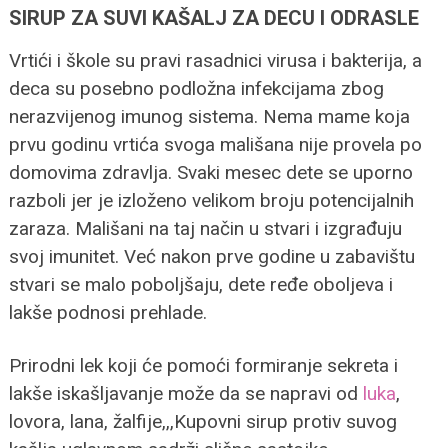
SIRUP ZA SUVI KAŠALJ ZA DECU I ODRASLE
Vrtići i škole su pravi rasadnici virusa i bakterija, a
deca su posebno podložna infekcijama zbog
nerazvijenog imunog sistema. Nema mame koja
prvu godinu vrtića svoga mališana nije provela po
domovima zdravlja. Svaki mesec dete se uporno
razboli jer je izloženo velikom broju potencijalnih
zaraza. Mališani na taj način u stvari i izgrađuju
svoj imunitet. Već nakon prve godine u zabavištu
stvari se malo poboljšaju, dete ređe oboljeva i
lakše podnosi prehlade.
Prirodni lek koji će pomoći formiranje sekreta i
lakše iskašljavanje može da se napravi od
luka
,
lovora, lana, žalfije,,,Kupovni sirup protiv suvog