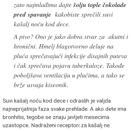
zato najmlađima dajte
šolju tople čokolade
pred
spavanje
kakobiste sprečili suvi
kašalj noću kod dece.
A pivo? Ono je jako dobra stvar za akutni i
hronični. Hmelj blagotvorno deluje na
pluća sprečavajući infekcije disajnih puteva
i čak sprečava pojavu tuberkuloze. Takođe
poboljšava ventilaciju u plućima, a tako se
brže usvaja kiseonik.
Suvi kašalj noću kod dece i odraslih je valjda
najneprijatnija faza svake prehlade. A ako dete ima
bronhitis, tegobe se znaju javljeti mesecima
uzastopce. Nadraženi receptori za kašalj ne