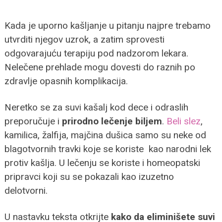
Kada je uporno kašljanje u pitanju najpre trebamo
utvrditi njegov uzrok, a zatim sprovesti
odgovarajuću terapiju pod nadzorom lekara.
Nelečene prehlade mogu dovesti do raznih po
zdravlje opasnih komplikacija.
Neretko se za suvi kašalj kod dece i odraslih
preporučuje i
prirodno lečenje biljem
.
Beli slez
,
kamilica, žalfija, majčina dušica samo su neke od
blagotvornih travki koje se koriste kao narodni lek
protiv kašlja. U lečenju se koriste i homeopatski
pripravci koji su se pokazali kao izuzetno
delotvorni.
U nastavku teksta otkrijte
kako da eliminišete suvi