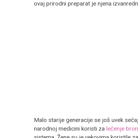
ovaj prirodni preparat je njena izvanredna
Malo starije generacije se još uvek sećaj
narodnoj medicini koristi za
lečenje bron
sistema. Žene su je vekovima koristile za 