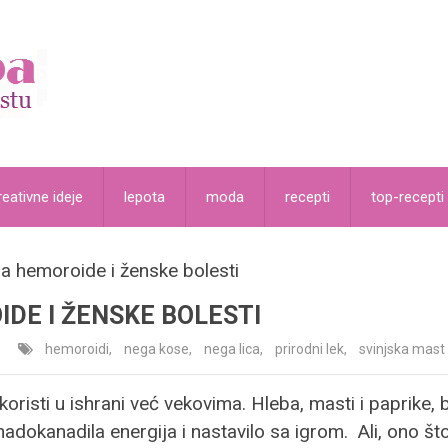
reativne ideje
lepota
moda
recepti
top-recepti
a hemoroide i ženske bolesti
DE I ŽENSKE BOLESTI
hemoroidi
,
nega kose
,
nega lica
,
prirodni lek
,
svinjska mast
koristi u ishrani već vekovima. Hleba, masti i paprike, b
adokanadila energija i nastavilo sa igrom. Ali, ono št