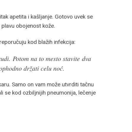
itak apetita i kašljanje. Gotovo uvek se
z plavu obojenost kože.
reporučuju kod blažih infekcija:
rudi. Potom na to mesto stavite dva
eophodno držati celu noć.
karu. Samo on vam može utvrditi tačnu
li se kod ozbiljnijih pneumonija, lečenje