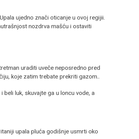
Upala ujedno znači oticanje u ovoj regijii.
nutrašnjost nozdrva mašću i ostaviti
je tretman uraditi uveče neposredno pred
iju, koje zatim trebate prekriti gazom..
 i beli luk, skuvajte ga u loncu vode, a
taniji upala pluća godišnje usmrti oko