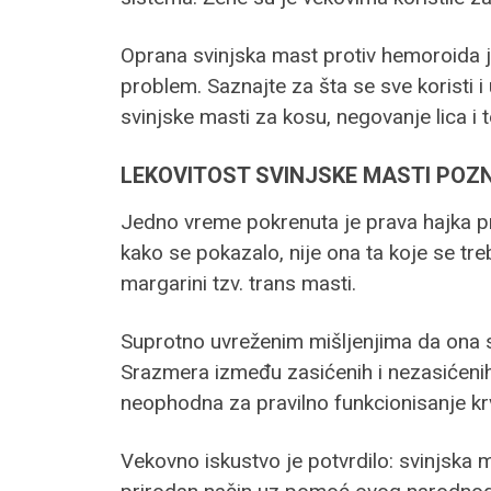
Oprana svinjska mast protiv hemoroida je
problem. Saznajte za šta se sve koristi 
svinjske masti za kosu, negovanje lica i t
LEKOVITOST SVINJSKE MASTI POZ
Jedno vreme pokrenuta je prava hajka pr
kako se pokazalo, nije ona ta koje se treb
margarini tzv. trans masti.
Suprotno uvreženim mišljenjima da ona s
Srazmera između zasićenih i nezasićenih
neophodna za pravilno funkcionisanje kr
Vekovno iskustvo je potvrdilo: svinjska m