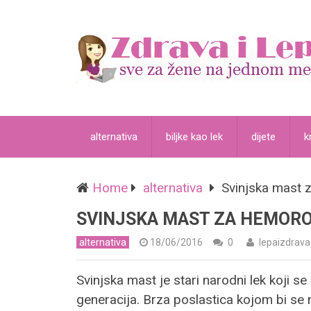
alternativa
biljke kao lek
dijete
k
Home
alternativa
Svinjska mast z
SVINJSKA MAST ZA HEMOROI
alternativa
18/06/2016
0
lepaizdrava
Svinjska mast je stari narodni lek koji se 
generacija. Brza poslastica kojom bi se n