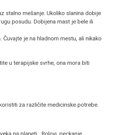
uz stalno mešanje. Ukoliko slanina dobije
ugu posudu. Dobijena mast je bele ili
 Čuvajte je na hladnom mestu, ali nikako
te u terapijske svrhe, ona mora biti
ristiti za različite medicinske potrebe.
ka na planeti. Bolovi, peckanje,