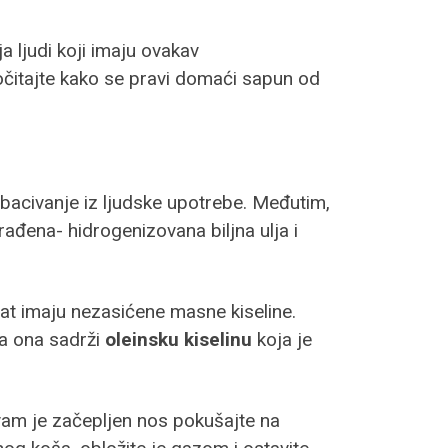
 ljudi koji imaju ovakav
ročitajte kako se pravi domaći sapun od
zbacivanje iz ljudske upotrebe. Međutim,
erađena- hidrogenizovana biljna ulja i
at imaju nezasićene masne kiseline.
ga ona sadrži
oleinsku kiselinu
koja je
o vam je začepljen nos pokušajte na