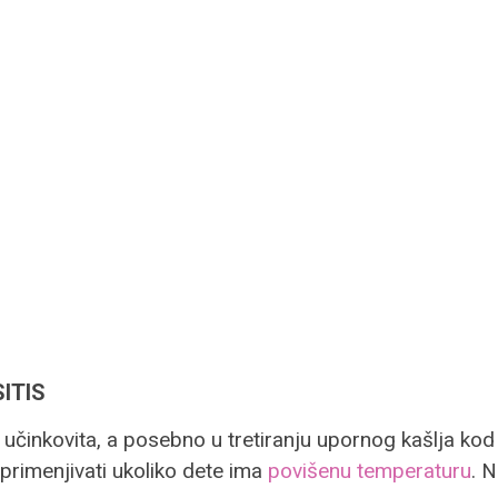
SITIS
o učinkovita, a posebno u tretiranju upornog kašlja kod
 primenjivati ukoliko dete ima
povišenu temperaturu
. 