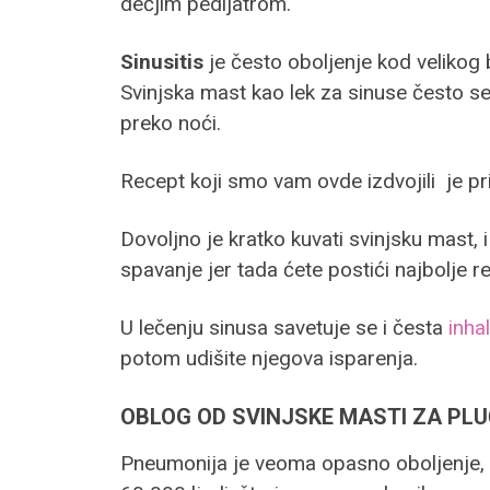
dečjim pedijatrom.
Sinusitis
je često oboljenje kod velikog br
Svinjska mast kao lek za sinuse često se
preko noći.
Recept koji smo vam ovde izdvojili je pr
Dovoljno je kratko kuvati svinjsku mast, 
spavanje jer tada ćete postići najbolje r
U lečenju sinusa savetuje se i česta
inha
potom udišite njegova isparenja.
OBLOG OD SVINJSKE MASTI ZA PLU
Pneumonija je veoma opasno oboljenje, č