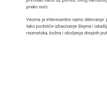
prirodan način uz pomoć ovog narodnog le
preko noći.
Veoma je interesantno njeno delovanje pr
tako podstiče izbacivanje šlajma i iskašl
reumatska, kožna i oboljenja disajnih pu