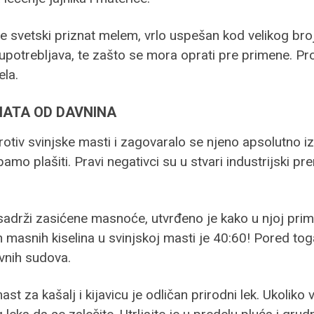
 svetski priznat melem, vrlo uspešan kod velikog broja
i upotrebljava, te zašto se mora oprati pre primene. P
ela.
NATA OD DAVNINA
otiv svinjske masti i zagovaralo se njeno apsolutno i
amo plašiti. Pravi negativci su u stvari industrijski pr
adrži zasićene masnoće, utvrđeno je kako u njoj prim
 masnih kiselina u svinjskoj masti je 40:60! Pored to
vnih sudova.
ast za kašalj i kijavicu je odličan prirodni lek. Ukolik