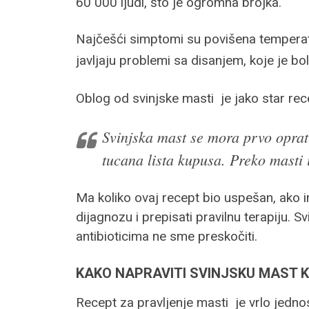
60 000 ljudi, što je ogromna brojka.
Najčešći simptomi su povišena temperatu
javljaju
problemi sa disanjem, koje je bo
Oblog od svinjske masti je jako star rece
Svinjska mast se mora prvo oprati
tucana lista kupusa. Preko masti 
Ma koliko ovaj recept bio uspešan, ako
dijagnozu i prepisati pravilnu terapiju. 
antibioticima ne sme preskočiti.
KAKO NAPRAVITI SVINJSKU MAST 
Recept za pravljenje masti je vrlo jedno