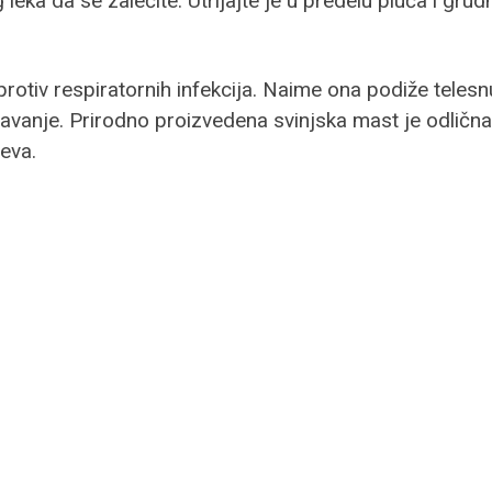
ka da se zalečite. Utrljajte je u predelu pluća i grud
otiv respiratornih infekcija. Naime ona podiže telesnu
javanje. Prirodno proizvedena svinjska mast je odlična 
teva.