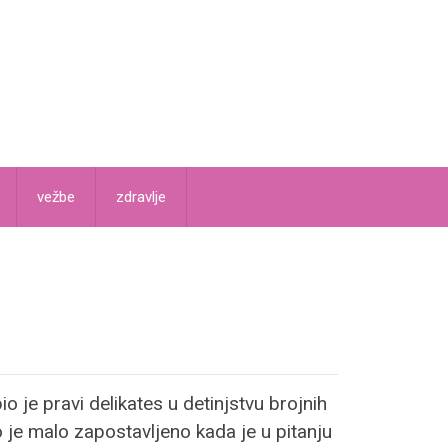
vežbe
zdravlje
io je pravi delikates u detinjstvu brojnih
o je malo zapostavljeno kada je u pitanju