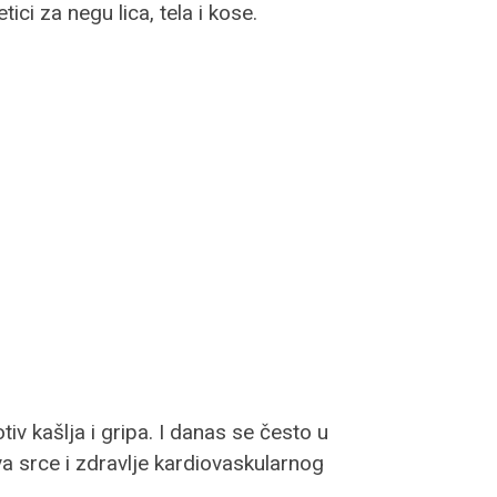
ci za negu lica, tela i kose.
iv kašlja i gripa. I danas se često u
va srce i zdravlje kardiovaskularnog