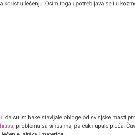
 korist u lečenju. Osim toga upotrebljava se i u kozmeti
u da su im bake stavljale obloge od svinjske masti prot
hitisa
, problema sa sinusima, pa čak i upale pluća. Ču
lečenje jajnika i materice.