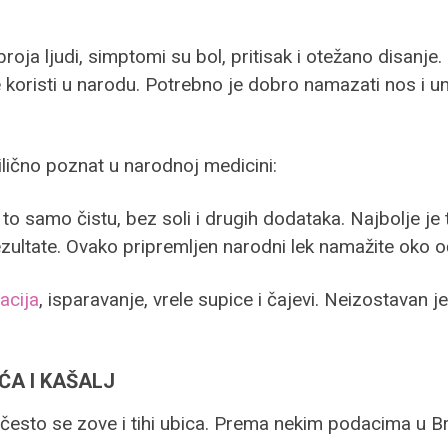
oja ljudi, simptomi su bol, pritisak i otežano disanje. 
 koristi u narodu. Potrebno je dobro namazati nos i u
ilično poznat u narodnoj medicini:
i to samo čistu, bez soli i drugih dodataka. Najbolje 
ezultate. Ovako pripremljen narodni lek namažite oko oč
lacija
, isparavanje, vrele supice i čajevi. Neizostavan je
ĆA I KAŠALJ
esto se zove i tihi ubica. Prema nekim podacima u Bri