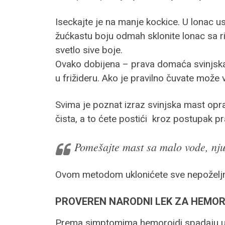
Iseckajte je na manje kockice. U lonac us
žućkastu boju odmah sklonite lonac sa ri
svetlo sive boje.
Ovako dobijena – prava domaća svinjska m
u frižideru. Ako je pravilno čuvate može v
Svima je poznat izraz svinjska mast opra
čista, a to ćete postići kroz postupak pr
Pomešajte mast sa malo vode, nju 
Ovom metodom uklonićete sve nepoželjne o
PROVEREN NARODNI LEK ZA HEMOR
Prema simptomima hemoroidi spadaju u v