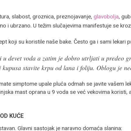
ra, slabost, groznica, preznojavanje,
glavobolja
, gub
lno i ubrzano. U težim slučajevima manifestuje se kro
pt koji su koristile naše bake. Često ga i sami lekari p
 u devet voda a zatim je dobro utrljati u predeo g
i kupusa stavite krpu od lana i foliju. Oblogu je n
 imate simptome upale pluća odmah se javite vašem le
Svinjska mast oprana u 9 voda se već vekovima koristi, a
KOD KUĆE
stavan. Glavni sastojak je naravno domaća slanina: