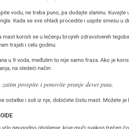
pite vodu, ne treba puno, pa dodajte slaninu. Kuvajte 
ngle. Kada se sve ohladi procedite i uspite smesu u dr
ast koristi se u lečenju brojnih zdravstvenih tegoba.
am trajati i celu godinu.
na u 9 voda, međutim to nije samo fraza. Ako je koristi
anja, na sledeći način:
zatim prospite i ponovite pranje devet puta.
statke i soli iz nje, dobićete čistu mast. Možete je ko
OIDE
rlo neugodno oboljenje, koje muči svakog trećeg čove