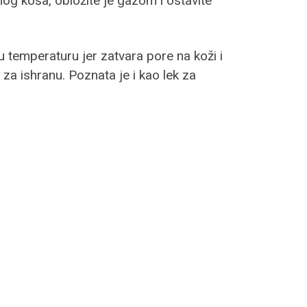
nog koša, obložite je gazom i ostavite
 temperaturu jer zatvara pore na koži i
za ishranu. Poznata je i kao lek za