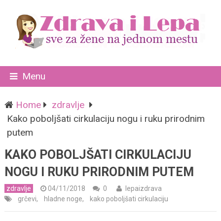
Menu
Home
zdravlje
Kako poboljšati cirkulaciju nogu i ruku prirodnim
putem
KAKO POBOLJŠATI CIRKULACIJU
NOGU I RUKU PRIRODNIM PUTEM
zdravlje
04/11/2018
0
lepaizdrava
grčevi
,
hladne noge
,
kako poboljšati cirkulaciju