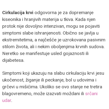
Cirkulacija krvi
odgovorna je za dopremanje
kiseonika i hranjivih materija u tkiva. Kada njen
protok nije dovoljno intenzivan, mogu se pojaviti
simptomi slabe ishranjenosti. Obično se javlja u
ekstremitetima, a najčešće je uzrokovana pasivnim
stilom života, ali i nekim oboljenjima krvnih sudova.
Neretko se manifestuje usled gojaznosti ili
dijabetesa.
Simptomi koji ukazuju na slabu cirkulaciju krvi jesu
ukočenost, žiganje ili peckanje, bol u udovima i
grčevi u mišićima. Ukoliko se ovo stanje ne tretira
blagovremeno, može izazvati moždani ili
srčani
udar
.