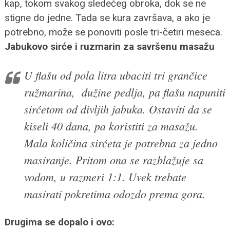
kap, tokom svakog sledećeg obroka, dok se ne
stigne do jedne. Tada se kura završava, a ako je
potrebno, može se ponoviti posle tri-četiri meseca.
Jabukovo sirće i ruzmarin za savršenu masažu
U flašu od pola litra ubaciti tri grančice
ružmarina, dužine pedlja, pa flašu napuniti
sirćetom od divljih jabuka. Ostaviti da se
kiseli 40 dana, pa koristiti za masažu.
Mala količina sirćeta je potrebna za jedno
masiranje. Pritom ona se razblažuje sa
vodom, u razmeri 1:1. Uvek trebate
masirati pokretima odozdo prema gora.
Drugima se dopalo i ovo: