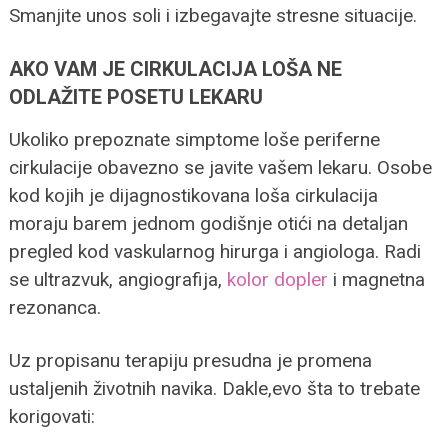
Smanjite unos soli i izbegavajte stresne situacije.
AKO VAM JE CIRKULACIJA LOŠA NE
ODLAŽITE POSETU LEKARU
Ukoliko prepoznate simptome loše periferne
cirkulacije obavezno se javite vašem lekaru. Osobe
kod kojih je dijagnostikovana loša cirkulacija
moraju barem jednom godišnje otići na detaljan
pregled kod vaskularnog hirurga i angiologa. Radi
se ultrazvuk, angiografija,
kolor dopler
i magnetna
rezonanca.
Uz propisanu terapiju presudna je promena
ustaljenih životnih navika. Dakle,evo šta to trebate
korigovati: