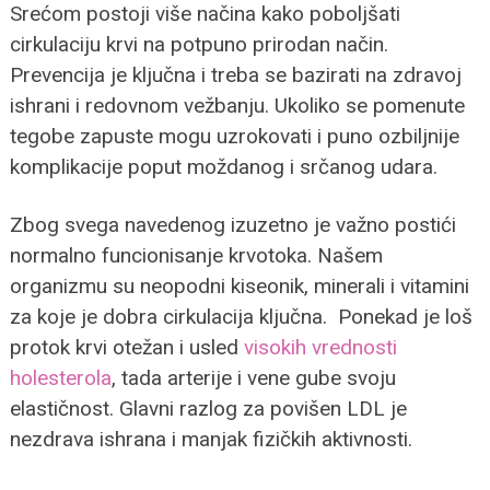
Srećom postoji više načina kako poboljšati
cirkulaciju krvi na potpuno prirodan način.
Prevencija je ključna i treba se bazirati na zdravoj
ishrani i redovnom vežbanju. Ukoliko se pomenute
tegobe zapuste mogu uzrokovati i puno ozbiljnije
komplikacije poput moždanog i srčanog udara.
Zbog svega navedenog izuzetno je važno postići
normalno funcionisanje krvotoka. Našem
organizmu su neopodni kiseonik, minerali i vitamini
za koje je dobra cirkulacija ključna. Ponekad je loš
protok krvi otežan i usled
visokih vrednosti
holesterola
, tada arterije i vene gube svoju
elastičnost. Glavni razlog za povišen LDL je
nezdrava ishrana i manjak fizičkih aktivnosti.