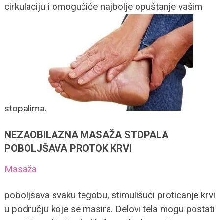
cirkulaciju i omogućiće najbolje opuštanje vašim
stopalima.
NEZAOBILAZNA MASAŽA STOPALA
POBOLJŠAVA PROTOK KRVI
Masaža
poboljšava svaku tegobu, stimulišući proticanje krvi
u području koje se masira. Delovi tela mogu postati