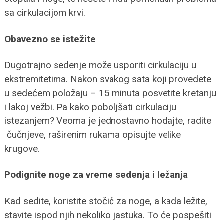
sa cirkulacijom krvi.
Obavezno se istežite
Dugotrajno sedenje može usporiti cirkulaciju u
ekstremitetima. Nakon svakog sata koji provedete
u sedećem položaju – 15 minuta posvetite kretanju
i lakoj vežbi. Pa kako poboljšati cirkulaciju
istezanjem? Veoma je jednostavno hodajte, radite
čučnjeve, raširenim rukama opisujte velike
krugove.
Podignite noge za vreme sedenja i ležanja
Kad sedite, koristite stočić za noge, a kada ležite,
stavite ispod njih nekoliko jastuka. To će pospešiti