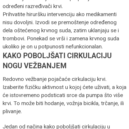
određeni razređivači krvi.
Prihvatite hiruršku intervenciju ako medikamenti
nisu dovoljni. Izvodi se premoštenje određenog
dela oštećenog krvnog suda, zatim uklanjaju se i
trombovi. Ponekad se vrši i zamena krvnog suda
ukoliko je on u potpunosti nefunkcionalan.
KAKO POBOLJŠATI CIRKULACIJU
NOGU VEŽBANJEM
Redovno vežbanje pojačaće cirkulaciju krvi.
Izaberite fizičku aktivnost u kojoj ćete uživati, a koja
će istovremeno podsticati srce da pumpa što više
krvi. To može biti hodanje, vožnja bicikla, trčanje, ili
plivanje.
Jedan od načina kako poboljšati cirkulaciju u