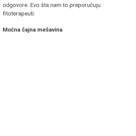
odgovore. Evo šta nam to preporučuju
fitoterapeuti:
Moćna čajna mešavina