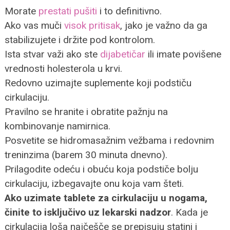
Morate
prestati pušiti
i to definitivno.
Ako vas muči
visok pritisak
, jako je važno da ga
stabilizujete i držite pod kontrolom.
Ista stvar važi ako ste
dijabetičar
ili imate povišene
vrednosti holesterola u krvi.
Redovno uzimajte suplemente koji podstiču
cirkulaciju.
Pravilno se hranite i obratite pažnju na
kombinovanje namirnica.
Posvetite se hidromasažnim vežbama i redovnim
treninzima (barem 30 minuta dnevno).
Prilagodite odeću i obuću koja podstiče bolju
cirkulaciju, izbegavajte onu koja vam šteti.
Ako uzimate tablete za cirkulaciju u nogama,
činite to isključivo uz lekarski nadzor
. Kada je
cirkulacija loša najčešče se prepisuju statini i