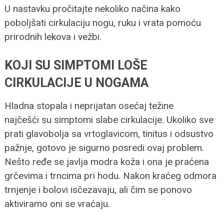
U nastavku pročitajte nekoliko načina kako
poboljšati cirkulaciju nogu, ruku i vrata pomoću
prirodnih lekova i vežbi.
KOJI SU SIMPTOMI LOŠE
CIRKULACIJE U NOGAMA
Hladna stopala i neprijatan osećaj težine
najčešći su simptomi slabe cirkulacije. Ukoliko sve
prati glavobolja sa vrtoglavicom, tinitus i odsustvo
pažnje, gotovo je sigurno posredi ovaj problem.
Nešto ređe se javlja modra koža i ona je praćena
grčevima i trncima pri hodu. Nakon kraćeg odmora
trnjenje i bolovi isčezavaju, ali čim se ponovo
aktiviramo oni se vraćaju.