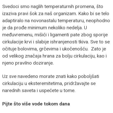
Svedoci smo naglih temperaturnih promena, što
izaziva pravi šok za naš organizam. Kako bi se telo
adaptiralo na novonastalu temperaturu, neophodno
je da prođe minimum nekoliko nedelja. U
međuvremenu, mišići i ligamenti pate zbog sporije
cirkulacije krvi i slabije ishranjenosti tkiva. Sve to se
očituje bolovima, grčevima i ukočenošću. Zato je
od velikog značaja hrana za bolju cirkulaciju, kao i
njeno pravilno doziranje.
Uz sve navedeno morate znati kako poboljšati
cirkulaciju u eksteremitetima, pridržavajte se
narednih saveta i uspećete u tome.
Pijte što više vode tokom dana