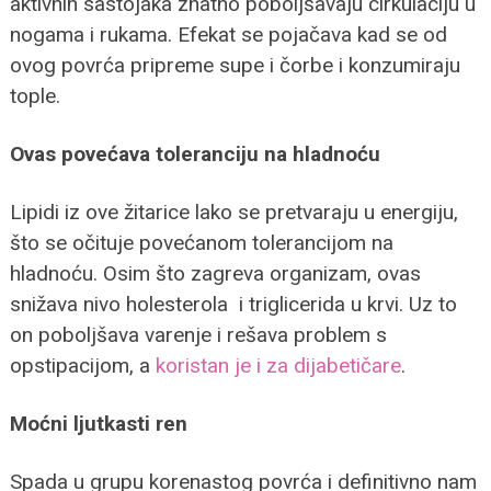
aktivnih sastojaka znatno poboljšavaju cirkulaciju u
nogama i rukama. Efekat se pojačava kad se od
ovog povrća pripreme supe i čorbe i konzumiraju
tople.
Ovas povećava toleranciju na hladnoću
Lipidi iz ove žitarice lako se pretvaraju u energiju,
što se očituje povećanom tolerancijom na
hladnoću. Osim što zagreva organizam, ovas
snižava nivo holesterola i triglicerida u krvi. Uz to
on poboljšava varenje i rešava problem s
opstipacijom, a
koristan je i za dijabetičare
.
Moćni ljutkasti ren
Spada u grupu korenastog povrća i definitivno nam