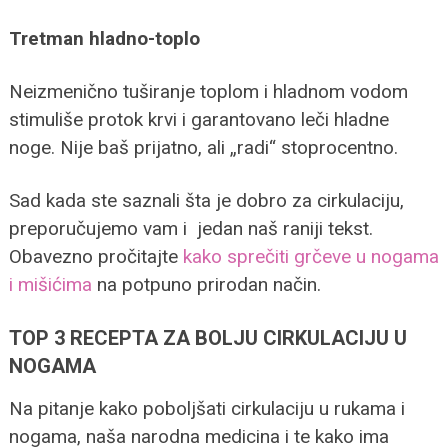
Tretman hladno-toplo
Neizmenično tuširanje toplom i hladnom vodom
stimuliše protok krvi i garantovano leči hladne
noge. Nije baš prijatno, ali „radi“ stoprocentno.
Sad kada ste saznali šta je dobro za cirkulaciju,
preporučujemo vam i jedan naš raniji tekst.
Obavezno pročitajte
kako sprečiti grčeve u nogama
i mišićima
na potpuno prirodan način.
TOP 3 RECEPTA ZA BOLJU CIRKULACIJU U
NOGAMA
Na pitanje kako poboljšati cirkulaciju u rukama i
nogama, naša narodna medicina i te kako ima