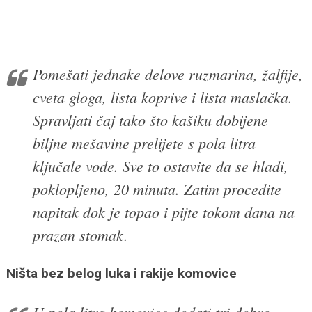
Pomešati jednake delove ruzmarina, žalfije,
cveta gloga, lista koprive i lista maslačka.
Spravljati čaj tako što kašiku dobijene
biljne mešavine prelijete s pola litra
ključale vode. Sve to ostavite da se hladi,
poklopljeno, 20 minuta. Zatim procedite
napitak dok je topao i pijte tokom dana na
prazan stomak.
Ništa bez belog luka i rakije komovice
U pola litra komovice dodati tri dobro