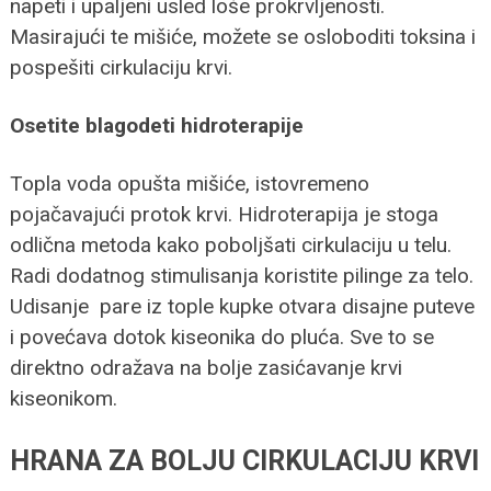
napeti i upaljeni usled loše prokrvljenosti.
Masirajući te mišiće, možete se osloboditi toksina i
pospešiti cirkulaciju krvi.
Osetite blagodeti hidroterapije
Topla voda opušta mišiće, istovremeno
pojačavajući protok krvi. Hidroterapija je stoga
odlična metoda kako poboljšati cirkulaciju u telu.
Radi dodatnog stimulisanja koristite pilinge za telo.
Udisanje pare iz tople kupke otvara disajne puteve
i povećava dotok kiseonika do pluća. Sve to se
direktno odražava na bolje zasićavanje krvi
kiseonikom.
HRANA ZA BOLJU CIRKULACIJU KRVI