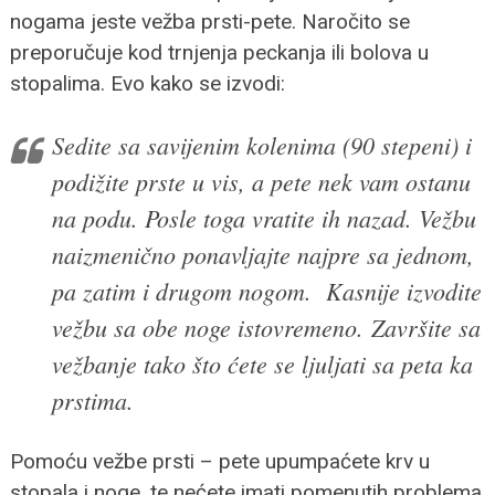
nogama jeste vežba prsti-pete. Naročito se
preporučuje kod trnjenja peckanja ili bolova u
stopalima. Evo kako se izvodi:
Sedite sa savijenim kolenima (90 stepeni) i
podižite prste u vis, a pete nek vam ostanu
na podu. Posle toga vratite ih nazad. Vežbu
naizmenično ponavljajte najpre sa jednom,
pa zatim i drugom nogom. Kasnije izvodite
vežbu sa obe noge istovremeno. Završite sa
vežbanje tako što ćete se ljuljati sa peta ka
prstima.
Pomoću vežbe prsti – pete upumpaćete krv u
stopala i noge, te nećete imati pomenutih problema