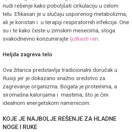
nudi rešenje kako poboljšati cirkulaciju u celom
telu. Efikasan je u slučaju usporenog metabolizma,
ali je koristan i u terapiji respiratornih infekcija. One
su i te kako česte u zimskim mesecima, stoga
svakodnevno konzumirajte
ljutkasti ren
.
Heljda zagreva telo
Ova žitarica predstavlja tradicionalni doručak u
Rusiji jer je dokazano snažno sredstvo za
zagrevanje organizma. Bogata je proteinima, a
siromašna kalorijama i mastima, što je čini
idealnom energetskom namirnicom.
KOJE JE NAJBOLJE REŠENJE ZA HLADNE
NOGE I RUKE