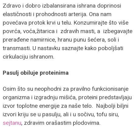
Zdravo i dobro izbalansirana ishrana doprinosi
elastičnosti i prohodnosti arterija. Ona nam
povećava protok krvi u telu. Konzumirajte što više
povrća, voća,žitarica i zdravih masti, a izbegavajte
prerađene namirnice, hranu punu šećera, soli i
transmasti. U nastavku saznajte kako poboljšati
cirkulaciju ishranom.
Pasulj obiluje proteinima
Osim što su neophodni za pravilno funkcionisanje
organizma i izgradnju mišića, proteini predstavljaju
izvor toplotne energije za naše telo. Najbolji biljni
izvori kriju se u pasulju, ali i u sočivu, tofu siru,
sejtanu
, zdravim orašastim plodovima.