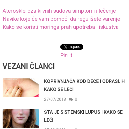
Ateroskleroza krvnih sudova simptomi i lečenje
Navike koje će vam pomoći da regulišete varenje
Kako se koristi moringa prah upotreba i iskustva
Pin It
VEZANI ČLANCI
KOPRIVNJAČA KOD DECE I ODRASLIH
KAKO SE LEČI
27/07/2018
0
ŠTA JE SISTEMSKI LUPUS I KAKO SE
LEČI