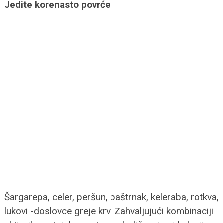
Jedite korenasto povrće
Šargarepa, celer, peršun, paštrnak, keleraba, rotkva,
lukovi -doslovce greje krv. Zahvaljujući kombinaciji