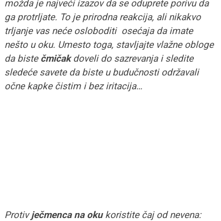
možda je najveći izazov da se oduprete porivu da
ga protrljate. To je prirodna reakcija, ali nikakvo
trljanje vas neće osloboditi osećaja da imate
nešto u oku. Umesto toga, stavljajte vlažne obloge
da biste
čmičak
doveli do sazrevanja i sledite
sledeće savete da biste u budučnosti održavali
očne kapke čistim i bez iritacija…
Protiv
ječmenca na oku
koristite čaj od nevena: