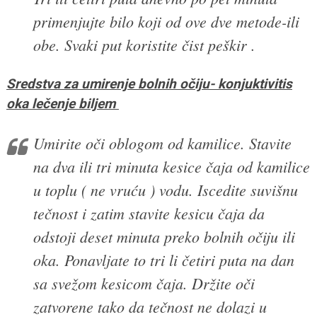
primenjujte bilo koji od ove dve metode-ili
obe. Svaki put koristite čist peškir .
Sredstva za umirenje bolnih očiju- konjuktivitis
oka lečenje biljem
Umirite oči oblogom od kamilice. Stavite
na dva ili tri minuta kesice čaja od kamilice
u toplu ( ne vruću ) vodu. Iscedite suvišnu
tečnost i zatim stavite kesicu čaja da
odstoji deset minuta preko bolnih očiju ili
oka. Ponavljate to tri li četiri puta na dan
sa svežom kesicom čaja. Držite oči
zatvorene tako da tečnost ne dolazi u