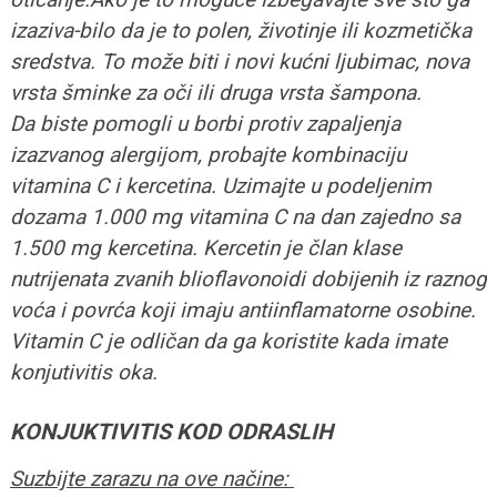
izaziva-bilo da je to polen, životinje ili kozmetička
sredstva. To može biti i novi kućni ljubimac, nova
vrsta šminke za oči ili druga vrsta šampona.
Da biste pomogli u borbi protiv zapaljenja
izazvanog alergijom, probajte kombinaciju
vitamina C i kercetina. Uzimajte u podeljenim
dozama 1.000 mg vitamina C na dan zajedno sa
1.500 mg kercetina. Kercetin je član klase
nutrijenata zvanih blioflavonoidi dobijenih iz raznog
voća i povrća koji imaju antiinflamatorne osobine.
Vitamin C je odličan da ga koristite kada imate
konjutivitis oka.
KONJUKTIVITIS KOD ODRASLIH
Suzbijte zarazu na ove načine: