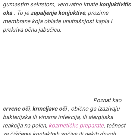
gumastim sekretom, verovatno imate
konjuktivitis
oka
. To je
zapaljenje
konjuktive
, prozirne
membrane koja oblaže unutrašnjost kapla i
prekriva očnu jabučicu.
Poznat kao
crvene oči
,
krmeljave oči
, obično ga izazivaju
bakterijska ili virusna infekcija, ili alergijska
reakcija na polen,
kozmetičke preparate
, tečnost
za čišćenje kontaktnih sočiva ili nekih drugih