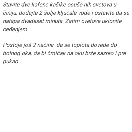
Stavite dve kafene kašike osuše nih svetova u
činiju, dodajte 2 šolje ključale vode i ostavite da se
natapa dvadeset minuta. Zatim cvetove uklonite
ceđenjem.
Postoje još 2 načina da se toplota dovede do
bolnog oka, da bi čmičak na oku brže sazreo i pre
pukao…