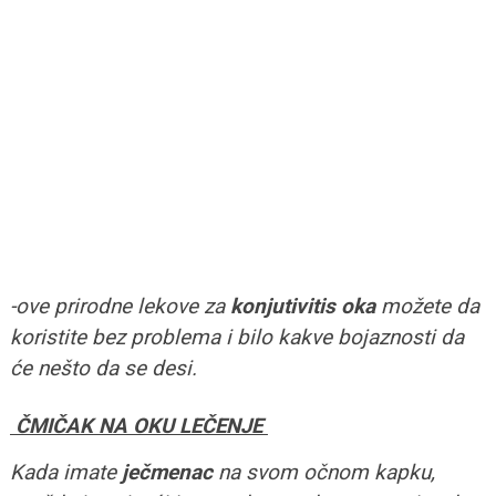
-ove prirodne lekove za
konjutivitis oka
možete da
koristite bez problema i bilo kakve bojaznosti da
će nešto da se desi.
ČMIČAK NA OKU LEČENJE
Kada imate
ječmenac
na svom očnom kapku,