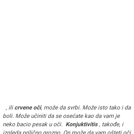
, ili
crvene oči
, može da svrbi. Može isto tako i da
boli. Može učiniti da se osećate kao da vam je
neko bacio pesak u oči.
Konjuktivitis
, takođe, i
izgleda prilično grozno. On može da vam ošteti oči