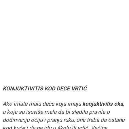
KONJUKTIVITIS KOD DECE VRTIĆ
Ako imate malu decu koja imaju
konjuktivitis oka
,
a koja su isuviše mala da bi sledila pravila o
dodirivanju očiju i pranju ruku, ona treba da ostanu
kod kuće i da ne idu u školu ili vrtić. Većina