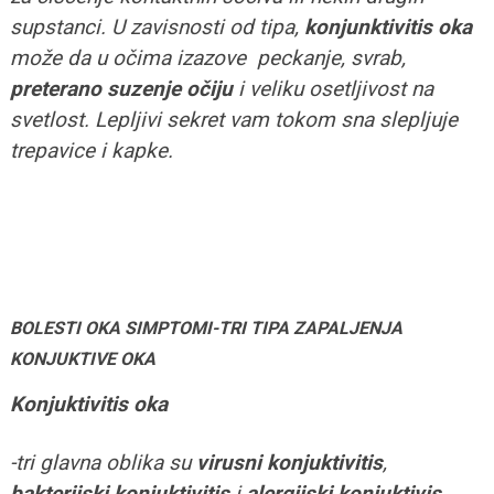
supstanci. U zavisnosti od tipa,
konjunktivitis oka
može da u očima izazove peckanje, svrab,
preterano suzenje očiju
i veliku osetljivost na
svetlost. Lepljivi sekret vam tokom sna slepljuje
trepavice i kapke.
BOLESTI OKA SIMPTOMI-TRI TIPA ZAPALJENJA
KONJUKTIVE OKA
Konjuktivitis oka
-tri glavna oblika su
virusni konjuktivitis
,
bakterijski konjuktivitis
i
alergijski konjuktivis
.