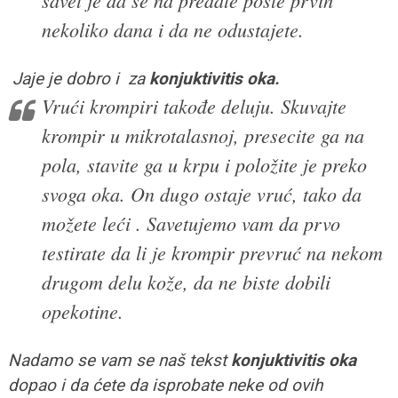
nekoliko dana i da ne odustajete.
Jaje je dobro i za
konjuktivitis oka.
Vrući krompiri takođe deluju. Skuvajte
krompir u mikrotalasnoj, presecite ga na
pola, stavite ga u krpu i položite je preko
svoga oka. On dugo ostaje vruć, tako da
možete leći . Savetujemo vam da prvo
testirate da li je krompir prevruć na nekom
drugom delu kože, da ne biste dobili
opekotine.
Nadamo se vam se naš tekst
k
on
juktivitis oka
dopao i da ćete da isprobate neke od ovih