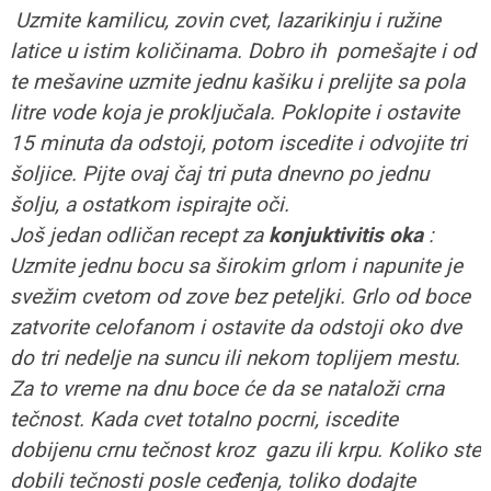
Uzmite kamilicu, zovin cvet, lazarikinju i ružine
latice u istim količinama. Dobro ih pomešajte i od
te mešavine uzmite jednu kašiku i prelijte sa pola
litre vode koja je proključala. Poklopite i ostavite
15 minuta da odstoji, potom iscedite i odvojite tri
šoljice. Pijte ovaj čaj tri puta dnevno po jednu
šolju, a ostatkom ispirajte oči.
Još jedan odličan recept za
konjuktivitis oka
:
Uzmite jednu bocu sa širokim grlom i napunite je
svežim cvetom od zove bez peteljki. Grlo od boce
zatvorite celofanom i ostavite da odstoji oko dve
do tri nedelje na suncu ili nekom toplijem mestu.
Za to vreme na dnu boce će da se nataloži crna
tečnost. Kada cvet totalno pocrni, iscedite
dobijenu crnu tečnost kroz gazu ili krpu. Koliko ste
dobili tečnosti posle ceđenja, toliko dodajte