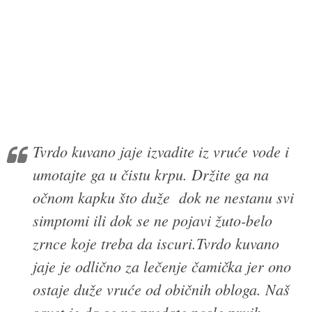
Tvrdo kuvano jaje izvadite iz vruće vode i
umotajte ga u čistu krpu. Držite ga na
očnom kapku što duže dok ne nestanu svi
simptomi ili dok se ne pojavi žuto-belo
zrnce koje treba da iscuri.Tvrdo kuvano
jaje je odlično za lečenje čamička jer ono
ostaje duže vruće od običnih obloga. Naš
savet je da se na predate posle prvih