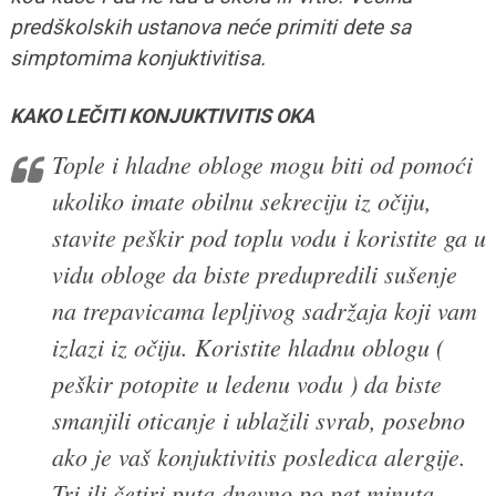
predškolskih ustanova neće primiti dete sa
simptomima konjuktivitisa.
KAKO LEČITI KONJUKTIVITIS OKA
Tople i hladne obloge mogu biti od pomoći
ukoliko imate obilnu sekreciju iz očiju,
stavite peškir pod toplu vodu i koristite ga u
vidu obloge da biste predupredili sušenje
na trepavicama lepljivog sadržaja koji vam
izlazi iz očiju. Koristite hladnu oblogu (
peškir potopite u ledenu vodu ) da biste
smanjili oticanje i ublažili svrab, posebno
ako je vaš konjuktivitis posledica alergije.
Tri ili četiri puta dnevno po pet minuta