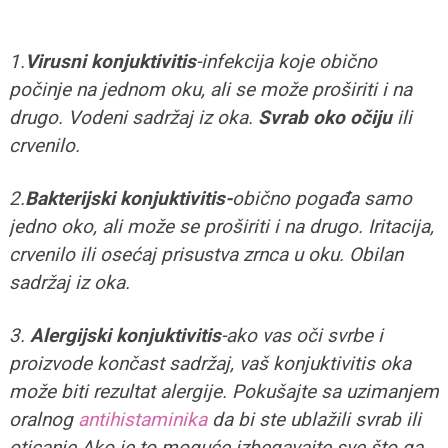
1.
Virusni konjuktivitis
-infekcija koje obično
počinje na jednom oku, ali se može proširiti i na
drugo. Vodeni sadržaj iz oka.
Svrab oko očiju
ili
crvenilo.
2.
Bakterijski konjuktivitis-
obično pogađa samo
jedno oko, ali može se proširiti i na drugo. Iritacija,
crvenilo ili osećaj prisustva zrnca u oku. Obilan
sadržaj iz oka.
3.
Alergijski konjuktivitis
-ako vas oči svrbe i
proizvode končast sadržaj, vaš konjuktivitis oka
može biti rezultat alergije. Pokušajte sa uzimanjem
oralnog
antihistaminika
da bi ste ublažili svrab ili
oticanje.Ako je to moguće izbegavajte sve što ga