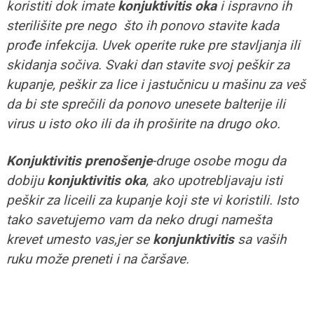
koristiti dok imate
konjuktivitis oka
i ispravno ih
sterilišite pre nego što ih ponovo stavite kada
prođe infekcija. Uvek operite ruke pre stavljanja ili
skidanja sočiva. Svaki dan stavite svoj peškir za
kupanje, peškir za lice i jastučnicu u mašinu za veš
da bi ste sprečili da ponovo unesete balterije ili
virus u isto oko ili da ih proširite na drugo oko.
Konjuktivitis prenošenje
-druge osobe mogu da
dobiju
konjuktivitis oka
, ako upotrebljavaju isti
peškir za liceili za kupanje koji ste vi koristili. Isto
tako savetujemo vam da neko drugi namešta
krevet umesto vas,jer se
konjunktivitis
sa vaših
ruku može preneti i na čaršave.