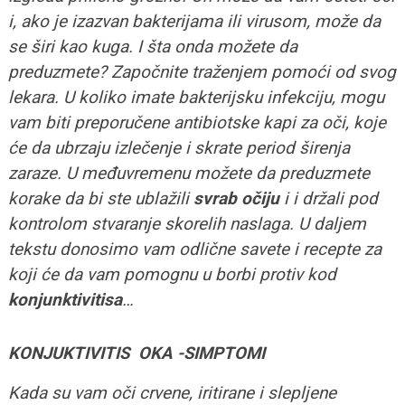
i, ako je izazvan bakterijama ili virusom, može da
se širi kao kuga. I šta onda možete da
preduzmete? Započnite traženjem pomoći od svog
lekara. U koliko imate bakterijsku infekciju, mogu
vam biti preporučene antibiotske kapi za oči, koje
će da ubrzaju izlečenje i skrate period širenja
zaraze. U međuvremenu možete da preduzmete
korake da bi ste ublažili
svrab očiju
i i držali pod
kontrolom stvaranje skorelih naslaga. U daljem
tekstu donosimo vam odlične savete i recepte za
koji će da vam pomognu u borbi protiv kod
konjunktivitisa
…
KONJUKTIVITIS OKA -SIMPTOMI
Kada su vam oči crvene, iritirane i slepljene