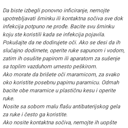
Da biste izbegli ponovno inficiranje, nemojte
upotrebljavati šminku ili kontaktna sočiva sve dok
infekcija potpuno ne prođe. Bacite svu šminku
koju ste koristili kada se infekcija pojavila.
Pokušajte da ne dodirujete oči. Ako se desi da ih
slučajno dodirnete, operite ruke sapunom i vodom,
zatim ih osušite papirom ili aparatom za sušenje
sa toplim vazduhom umesto peškirom.
Ako morate da brišete oči maramicom, za svako
oko koristite posebnu papirnu paramicu. Odmah
bacite obe maramice u plastičnu kesu i operite
ruke.
Nosite sa sobom malu flašu antibaterijskog gela
za ruke i često ga koristite.
Ako nosite kontaktna sočiva, nemojte ih uopšte