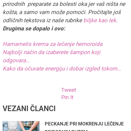
prirodnih preparate za bolesti oka jer vaš ništa ne
košta, a samo vam može pomoći. Pročitajte još
odličnih tekstova iz naše rubrike
biljke kao lek
.
Drugima se dopalo i ovo:
Hamamelis krema za lečenje hemoroida
Najbolji način da izaberete šampon koji
odgovara…
Kako da očuvate energiju i dobar izgled tokom…
Tweet
Pin It
VEZANI ČLANCI
PECKANJE PRI MOKRENJU LEČENJE