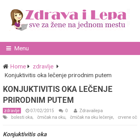
Menu
Home
zdravlje
Konjuktivitis oka lečenje prirodnim putem
KONJUKTIVITIS OKA LEČENJE
PRIRODNIM PUTEM
zdravlje
07/02/2015
0
Zdravailepa
bolesti oka
,
čmičak na oku
,
čmičak na oku lečenje
,
crvene oči
,
Konjuktivitis oka