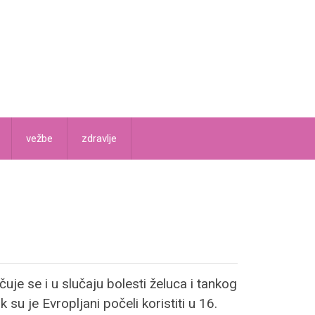
vežbe
zdravlje
je se i u slučaju bolesti želuca i tankog
su je Evropljani počeli koristiti u 16.