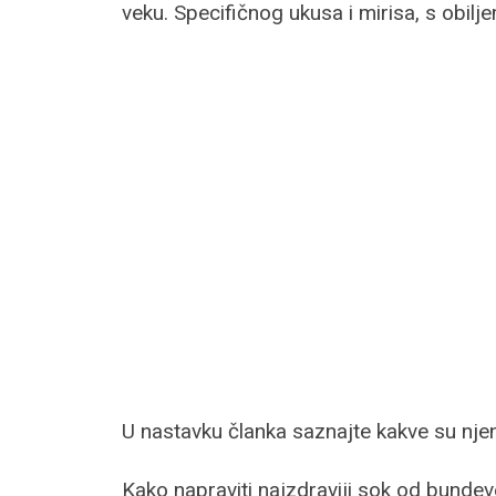
veku. Specifičnog ukusa i mirisa, s obilje
U nastavku članka saznajte kakve su njene
Kako napraviti najzdraviji sok od bundev