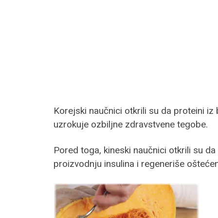
Korejski naučnici otkrili su da proteini 
uzrokuje ozbiljne zdravstvene tegobe.
Pored toga, kineski naučnici otkrili su d
proizvodnju insulina i regeneriše ošteće