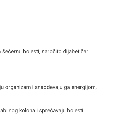
šećernu bolesti, naročito dijabetičari
ju organizam i snabdevaju ga energijom,
tabilnog kolona i sprečavaju bolesti