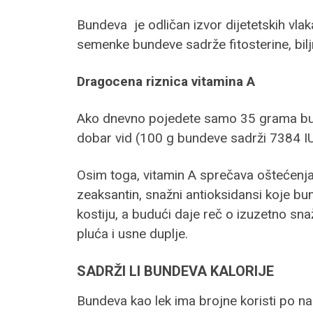
Bundeva je odličan izvor dijetetskih vlak
semenke bundeve sadrže fitosterine, bilj
Dragocena riznica vitamina A
Ako dnevno pojedete samo 35 grama bunde
dobar vid (100 g bundeve sadrži 7384 IU
Osim toga, vitamin A sprečava oštećenja
zeaksantin, snažni antioksidansi koje bu
kostiju, a budući daje reč o izuzetno sn
pluća i usne duplje.
SADRŽI LI BUNDEVA KALORIJE
Bundeva kao lek ima brojne koristi po naš