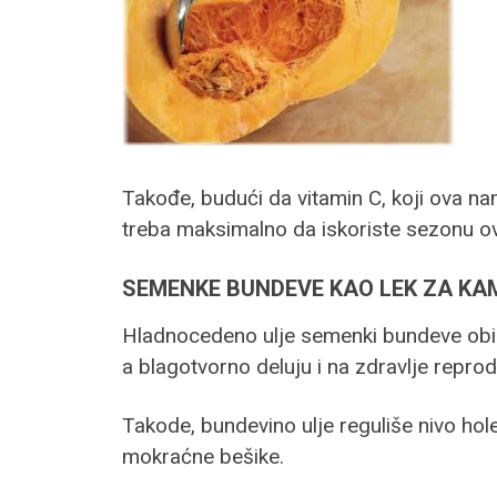
Takođe, budući da vitamin C, koji ova nam
treba maksimalno da iskoriste sezonu o
SEMENKE BUNDEVE KAO LEK ZA KA
Hladnocedeno ulje semenki bundeve obil
a blagotvorno deluju i na zdravlje reprod
Takode, bundevino ulje reguliše nivo hole
mokraćne bešike.