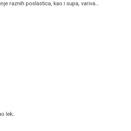
anje raznih poslastica, kao i supa, variva…
o lek..