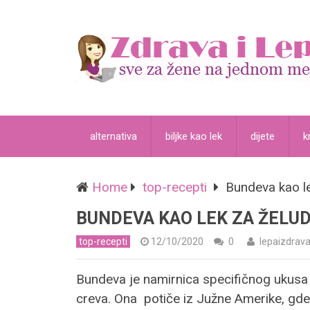
alternativa
biljke kao lek
dijete
k
Home
top-recepti
Bundeva kao le
BUNDEVA KAO LEK ZA ŽELUD
top-recepti
12/10/2020
0
lepaizdrav
Bundeva je namirnica specifičnog ukusa i
creva. Ona potiče iz Južne Amerike, gde j