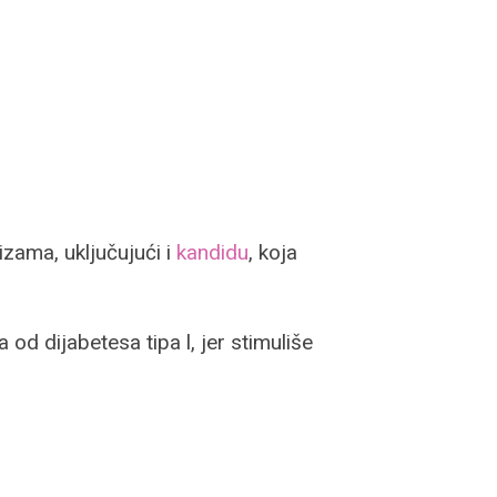
izama, uključujući i
kandidu
, koja
od dijabetesa tipa l, jer stimuliše