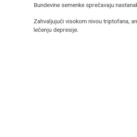
Bundevine semenke sprečavaju nastan
Zahvaljujući visokom nivou triptofana, 
lečenju depresije.