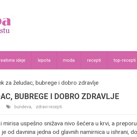
reativne ideje
lepota
moda
recepti
top-recepti
k za želudac, bubrege i dobro zdravlje
AC, BUBREGE I DOBRO ZDRAVLJE
a
bundeva
,
zdravi recepti
 mirisa uspešno snižava nivo šećera u krvi, a preporuču
e od davnina jedna od glavnih namirnica u ishrani, dok 