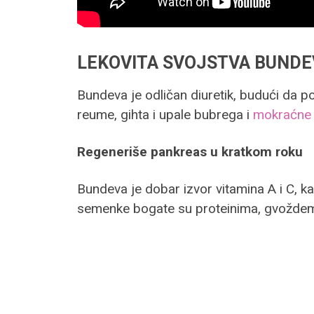
LEKOVITA SVOJSTVA BUNDE
Bundeva je odličan diuretik, budući da 
reume, gihta i upale bubrega i
mokraćne 
Regeneriše pankreas u kratkom roku
Bundeva je dobar izvor vitamina A i C, ka
semenke bogate su proteinima, gvožde