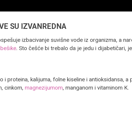
VE SU IZVANREDNA
pospešuje izbacivanje suvišne vode iz organizma, a na
bešike
. Sto češće bi trebalo da je jedu i dijabetičari, j
o i proteina, kalijuma, folne kiseline i antioksidansa,
m, cinkom,
magnezijumom
, manganom i vitaminom K.