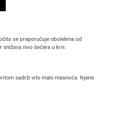
ročito se preporučuje obolelima od
er snižava nivo šećera u krvi.
 a pritom sadrži vrlo malo masnoća. Njene