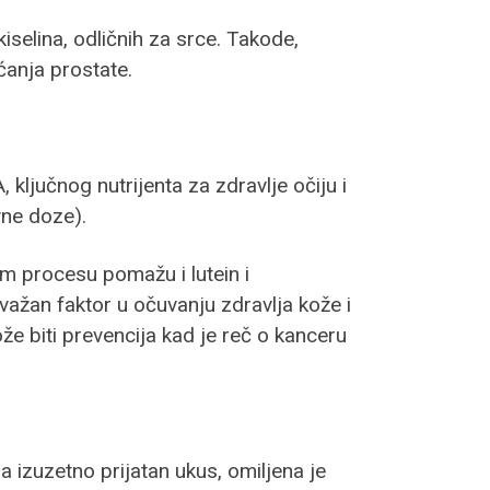
iselina, odličnih za srce. Takode,
ćanja prostate.
jučnog nutrijenta za zdravlje očiju i
vne doze).
m procesu pomažu i lutein i
važan faktor u očuvanju zdravlja kože i
že biti prevencija kad je reč o kanceru
a izuzetno prijatan ukus, omiljena je