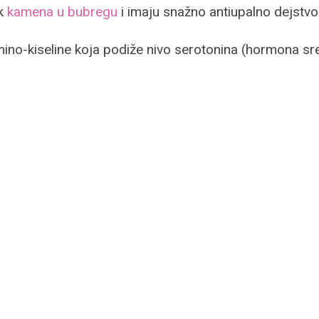
ak
kamena u bubregu
i imaju snažno antiupalno dejstvo
amino-kiseline koja podiže nivo serotonina (hormona 