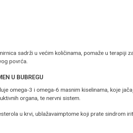
irnica sadrži u većim količinama, pomaže u terapiji za 
vog povrća.
MEN U BUBREGU
uje omega-3 i omega-6 masnim kiselinama, koje jača
uktivnih organa, te nervni sistem.
sterola u krvi, ublažavaimptome koji prate sindrom iri