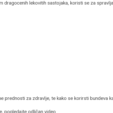
m dragocenih lekovitih sastojaka, koristi se za spravlj
 prednosti za zdravlje, te kako se korirsti bundeva ka
e, pogledajte odličan video