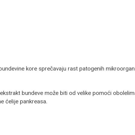
iz bundevine kore sprečavaju rast patogenih mikroorgan
a ekstrakt bundeve može biti od velike pomoći obolelima 
ne ćelije pankreasa.