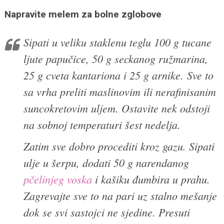
Napravite melem za bolne zglobove
Sipati u veliku staklenu teglu 100 g tucane
ljute papučice, 50 g seckanog ružmarina,
25 g cveta kantariona i 25 g arnike. Sve to
sa vrha preliti maslinovim ili nerafinisanim
suncokretovim uljem. Ostavite nek odstoji
na sobnoj temperaturi šest nedelja.
Zatim sve dobro procediti kroz gazu. Sipati
ulje u šerpu, dodati 50 g narendanog
pčelinjeg voska
i kašiku đumbira u prahu.
Zagrevajte sve to na pari uz stalno mešanje
dok se svi sastojci ne sjedine. Presuti