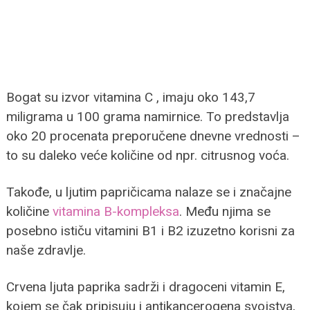
Bogat su izvor vitamina C , imaju oko 143,7
miligrama u 100 grama namirnice. To predstavlja
oko 20 procenata preporučene dnevne vrednosti –
to su daleko veće količine od npr. citrusnog voća.
Takođe, u ljutim papričicama nalaze se i značajne
količine
vitamina B-kompleksa
. Među njima se
posebno ističu vitamini B1 i B2 izuzetno korisni za
naše zdravlje.
Crvena ljuta paprika sadrži i dragoceni vitamin E,
kojem se čak pripisuju i antikancerogena svojstva,