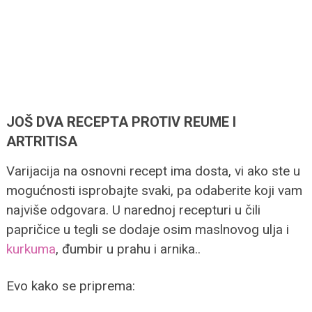
JOŠ DVA RECEPTA PROTIV REUME I
ARTRITISA
Varijacija na osnovni recept ima dosta, vi ako ste u
mogućnosti isprobajte svaki, pa odaberite koji vam
najviše odgovara. U narednoj recepturi u čili
papričice u tegli se dodaje osim maslnovog ulja i
kurkuma
, đumbir u prahu i arnika..
Evo kako se priprema: