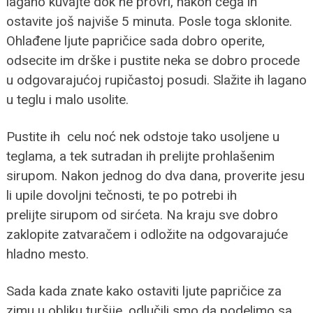
lagano kuvajte dok ne provri, nakon čega ih
ostavite još najviše 5 minuta. Posle toga sklonite.
Ohlađene ljute papričice sada dobro operite,
odsecite im drške i pustite neka se dobro procede
u odgovarajućoj rupičastoj posudi. Slažite ih lagano
u teglu i malo usolite.
Pustite ih celu noć nek odstoje tako usoljene u
teglama, a tek sutradan ih prelijte prohlašenim
sirupom. Nakon jednog do dva dana, proverite jesu
li upile dovoljni tečnosti, te po potrebi ih
prelijte sirupom od sirćeta. Na kraju sve dobro
zaklopite zatvaračem i odložite na odgovarajuće
hladno mesto.
Sada kada znate kako ostaviti ljute papričice za
zimu u obliku turšije, odlučili smo da podelimo sa