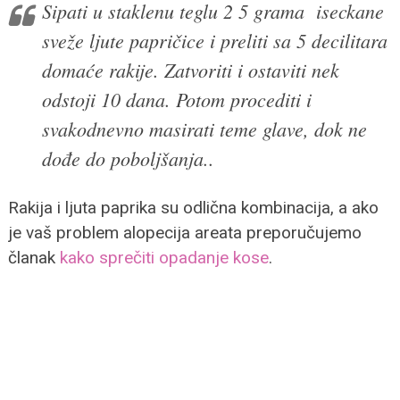
Sipati u staklenu teglu 2 5 grama iseckane
sveže ljute papričice i preliti sa 5 decilitara
domaće rakije. Zatvoriti i ostaviti nek
odstoji 10 dana. Potom procediti i
svakodnevno masirati teme glave, dok ne
dođe do poboljšanja..
Rakija i ljuta paprika su odlična kombinacija, a ako
je vaš problem alopecija areata preporučujemo
članak
kako sprečiti opadanje kose
.