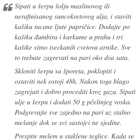
Sipati u šerpu šolju maslinovog ili
nerafinisanog suncokretovog ulja, i staviti
kašiku tucane ljute papričice. Dodajte po
kašiku đumbira i kurkume u prahu i tri
kašike sitno iseckanih cvetova arnike. Sve
to trebate zagrevati na pari oko dva sata.
Skloniti šerpu sa šporeta, poklopiti i
ostaviti nek ostoji 48h. Nakon toga blago
zagrejati i dobro procediti kroz gazu. Sipati
ulje u šerpu i dodati 50 g pčelinjeg voska.
Podgrevajte sve zajedno na pari uz stalno
mešanje dok se svi sastojci ne sjedine.
Prespite melem u staklene teglice. Kada se