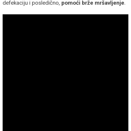
defekaciju i posledično,
pomoći brže mršavljenje
.