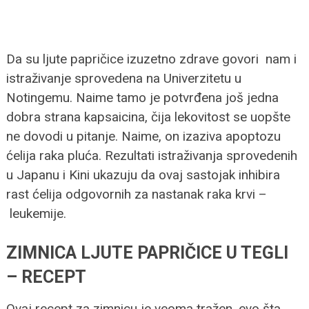
Da su ljute papričice izuzetno zdrave govori nam i
istraživanje sprovedena na Univerzitetu u
Notingemu. Naime tamo je potvrđena još jedna
dobra strana kapsaicina, čija lekovitost se uopšte
ne dovodi u pitanje. Naime, on izaziva apoptozu
ćelija raka pluća. Rezultati istraživanja sprovedenih
u Japanu i Kini ukazuju da ovaj sastojak inhibira
rast ćelija odgovornih za nastanak raka krvi –
leukemije.
ZIMNICA LJUTE PAPRIČICE U TEGLI
– RECEPT
Ovaj recept za zimnicu je veoma tražen, evo šta