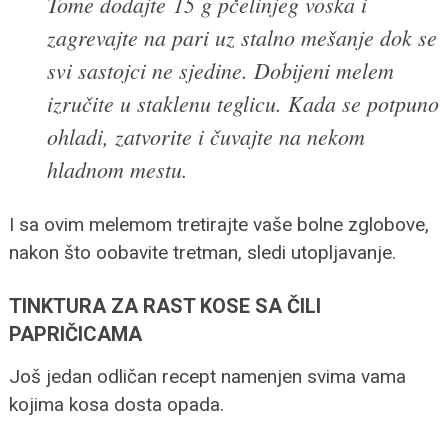
Tome dodajte 15 g pčelinjeg voska i
zagrevajte na pari uz stalno mešanje dok se
svi sastojci ne sjedine. Dobijeni melem
izručite u staklenu teglicu. Kada se potpuno
ohladi, zatvorite i čuvajte na nekom
hladnom mestu.
I sa ovim melemom tretirajte vaše bolne zglobove,
nakon što oobavite tretman, sledi utopljavanje.
TINKTURA ZA RAST KOSE SA ČILI
PAPRIČICAMA
Još jedan odličan recept namenjen svima vama
kojima kosa dosta opada.