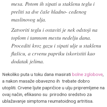
mesa. Potom ih sipati u staklenu teglu i
preliti sa dve čaše hladno- ceđenog
maslinovog ulja.
Zatvoriti teglu i ostaviti je nek odstoji na
toplom i tamnom mestu nedelju dana.
Procediti kroz gazu i sipati ulje u staklenu
flašicu, a crvenu papriku iskoristiti kao
dodatak jelima.
Nekoliko puta u toku dana masirati
bolne zglobove
,
a nakon masaže obavezno ih trebate dobro
utopliti. Crvene ljute papričice u ulju pripremljene na
ovaj način, efikasno su prirodno sredstvo za
ublažavanje simptoma reumatoidnog artritisa.