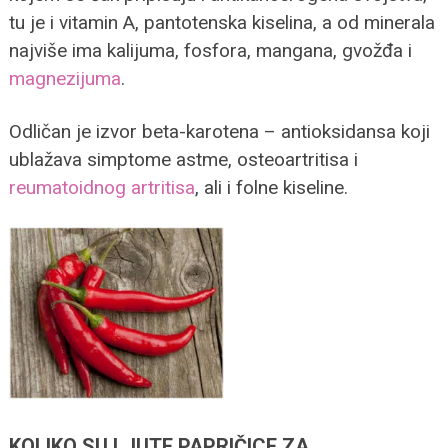
tu je i vitamin A, pantotenska kiselina, a od minerala
najviše ima kalijuma, fosfora, mangana, gvožđa i
magnezijuma
.
Odličan je izvor beta-karotena – antioksidansa koji
ublažava simptome astme, osteoartritisa i
reumatoidnog artritisa
, ali i folne kiseline.
KOLIKO SU LJUTE PAPRIČICE ZA