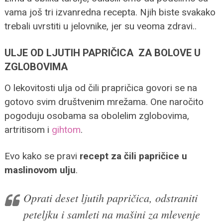
vama još tri izvanredna recepta. Njih biste svakako
trebali uvrstiti u jelovnike, jer su veoma zdravi..
ULJE OD LJUTIH PAPRIČICA ZA BOLOVE U
ZGLOBOVIMA
O lekovitosti ulja od čili prapričica govori se na
gotovo svim društvenim mrežama. One naročito
pogoduju osobama sa obolelim zglobovima,
artritisom i
gihtom
.
Evo kako se pravi
recept za čili papričice u
maslinovom ulju
.
Oprati deset ljutih papričica, odstraniti
peteljku i samleti na mašini za mlevenje