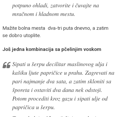
potpuno ohladi, zatvorite i čuvajte na
mračnom i hladnom mestu.
Mažite bolna mesta dva-tri puta dnevno, a zatim
se dobro utoplite.
Još jedna kombinacija sa pčelinjim voskom
Sipati u šerpu decilitar maslinovog ulja i
kašiku ljute papričice u prahu. Zagrevati na
pari najmanje dva sata, a zatim skloniti sa
šporeta i ostaviti dva dana nek odstoji.
Potom procediti kroz gazu i sipati ulje od
papričica u šerpu.