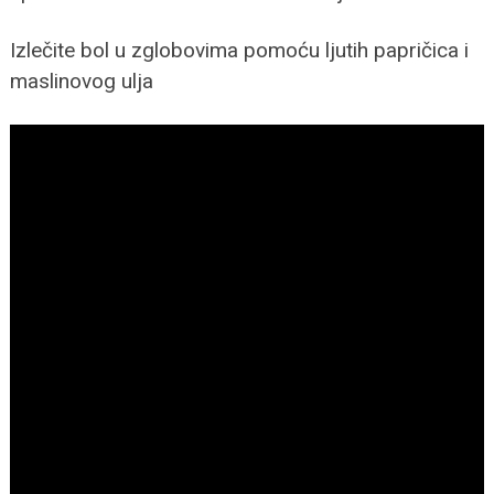
Izlečite bol u zglobovima pomoću ljutih papričica i
maslinovog ulja