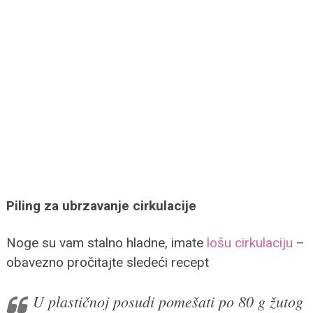
Piling za ubrzavanje cirkulacije
Noge su vam stalno hladne, imate
lošu cirkulaciju
–
obavezno pročitajte sledeći recept
U plastičnoj posudi pomešati po 80 g žutog