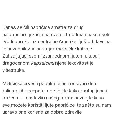
Danas se čili papričica smatra za drugi
najpopularniji začin na svetu i to odmah nakon soli.
Vodi poreklo iz centralne Amerike i još od davnina
je nezaobilazan sastojak meksičke kuhinje.
Zahvaljujući svom izvanrednom ljutom ukusu i
dragocenom
kapsaicinu
njena lekovitost je
višestruka.
Meksička crvena paprika je neizostavan deo
kulinarskih recepata. gde je i te kako zastupljena i
tražena. U nastavku našeg teksta saznajte kako
sve možete koristiti ljute papričice, te zašto su nam
upravo one korisne za dobro zdravlje.