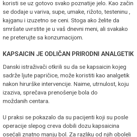
koristi se uz gotovo svako poznatije jelo. Kao začin
se dodaje u variva, supe, umake, rižoto, testeninu ,
kajganu i izuzetno se ceni. Stoga ako želite da
smršate uvrstite je u vaš dnevni meni, ali svakako
ne preterujte sa konzumacijom.
KAPSAICIN JE ODLIČAN PRIRODNI ANALGETIK
Danski istraživači otkrili su da se kapsaicin kojeg
sadrže ljute papričice, može koristiti kao analgetik
nakon hirurške intervencije. Naime, utrnulost, koju
izaziva, sprečava prenošenje bola do
moždanih centara.
U praksi se pokazalo da su pacijenti koji su posle
operacije slepog creva dobili dozu kapsaicina
osećali znatno manju bol. Za razliku od njih oboleli