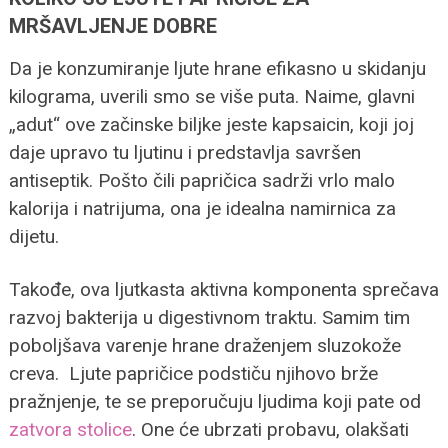
MRŠAVLJENJE DOBRE
Da je konzumiranje ljute hrane efikasno u skidanju
kilograma, uverili smo se više puta. Naime, glavni
„adut“ ove začinske biljke jeste kapsaicin, koji joj
daje upravo tu ljutinu i predstavlja savršen
antiseptik. Pošto čili papričica sadrži vrlo malo
kalorija i natrijuma, ona je idealna namirnica za
dijetu.
Takođe, ova ljutkasta aktivna komponenta sprečava
razvoj bakterija u digestivnom traktu. Samim tim
poboljšava varenje hrane draženjem sluzokože
creva. Ljute papričice podstiču njihovo brže
pražnjenje, te se preporučuju ljudima koji pate od
zatvora stolice
. One će ubrzati probavu, olakšati