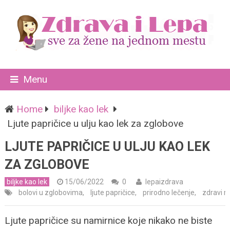
Menu
Home
biljke kao lek
Ljute papričice u ulju kao lek za zglobove
LJUTE PAPRIČICE U ULJU KAO LEK
ZA ZGLOBOVE
biljke kao lek
15/06/2022
0
lepaizdrava
bolovi u zglobovima
,
ljute papričice
,
prirodno lečenje
,
zdravi r
Ljute papričice su namirnice koje nikako ne biste