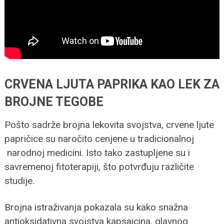
CRVENA LJUTA PAPRIKA KAO LEK ZA
BROJNE TEGOBE
Pošto sadrže brojna lekovita svojstva, crvene ljute
papričice su naročito cenjene u tradicionalnoj
narodnoj medicini. Isto tako zastupljene su i
savremenoj fitoterapiji, što potvrđuju različite
studije.
Brojna istraživanja pokazala su kako snažna
antioksidativna svojstva kapsaicina, glavnog