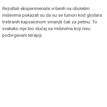
Rezultati eksperimenata vršenih na obolelim
miševima pokazali su da su se tumori kod glodara
tretiranih kapsaicinom smanjili čak za petinu. To
svakako nije bio slučaj sa miševima koji nisu
podvrgavani terapiji.