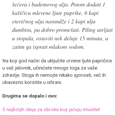
šećera i bademovog ulja. Potom dodati 1
kašičicu mlevene ljute paprike, 6 kapi
eteričnog ulja narandže i 2 kapi ulja
đumbira, pa dobro promešati. Piling utrljati
u stopala, ostaviti nek deluje 15 minuta, a
zatim ga isprati mlakom vodom.
Na koji god način da uključite crvene ljute papričice
u vaš jelovnik, učinićete mnogo toga za vaše
zdravlje. Stoga ih nemojte nikako igorisati, već ih
obavezno koristite u ishrani.
Drugima se dopalo i ovo:
5 najboljih ideja za obroke koji jačaju imunitet