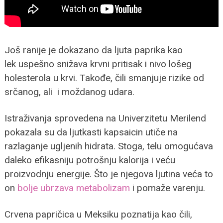
Još ranije je dokazano da ljuta paprika kao
lek uspešno snižava krvni pritisak i nivo lošeg
holesterola u krvi. Takođe, čili smanjuje rizike od
srčanog, ali i moždanog udara.
Istraživanja sprovedena na Univerzitetu Merilend
pokazala su da ljutkasti kapsaicin utiče na
razlaganje ugljenih hidrata. Stoga, telu omogućava
daleko efikasniju potrošnju kalorija i veću
proizvodnju energije. Što je njegova ljutina veća to
on
bolje ubrzava metabolizam
i pomaže varenju.
Crvena papričica u Meksiku poznatija kao čili,