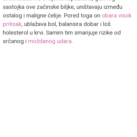
sastojka ove začinske biljke, uništavaju između
ostalog i maligne ćelije. Pored toga on
obara visok
pritisak
, ublažava bol, balansira dobar i loš
holesterol u krvi. Samim tim smanjuje rizike od
srčanog i
moždanog udara
.