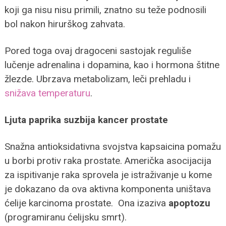
koji ga nisu nisu primili, znatno su teže podnosili
bol nakon hirurškog zahvata.
Pored toga ovaj dragoceni sastojak reguliše
lučenje adrenalina i dopamina, kao i hormona štitne
žlezde. Ubrzava metabolizam, leči prehladu i
snižava temperaturu
.
Ljuta paprika suzbija kancer prostate
Snažna antioksidativna svojstva kapsaicina pomažu
u borbi protiv raka prostate. Američka asocijacija
za ispitivanje raka sprovela je istraživanje u kome
je dokazano da ova aktivna komponenta uništava
ćelije karcinoma prostate. Ona izaziva
apoptozu
(programiranu ćelijsku smrt).