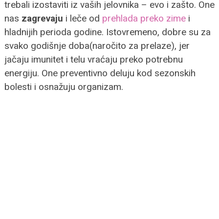
trebali izostaviti iz vaših jelovnika – evo i zašto. One
nas
zagrevaju
i leče od
prehlada preko zime
i
hladnijih perioda godine. Istovremeno, dobre su za
svako godišnje doba(naročito za prelaze), jer
jačaju imunitet i telu vraćaju preko potrebnu
energiju. One preventivno deluju kod sezonskih
bolesti i osnažuju organizam.