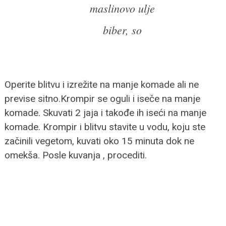
maslinovo ulje
biber, so
Operite blitvu i izrežite na manje komade ali ne
previse sitno.Krompir se oguli i iseče na manje
komade. Skuvati 2 jaja i takođe ih iseći na manje
komade. Krompir i blitvu stavite u vodu, koju ste
začinili vegetom, kuvati oko 15 minuta dok ne
omekša. Posle kuvanja , procediti.