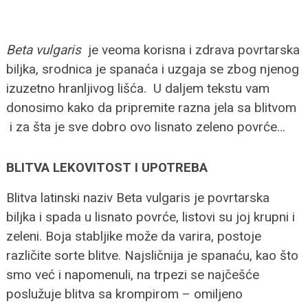
Beta vulgaris
je veoma korisna i zdrava povrtarska
biljka, srodnica je spanaća i uzgaja se zbog njenog
izuzetno hranljivog lišća. U daljem tekstu vam
donosimo kako da pripremite razna jela sa blitvom
i za šta je sve dobro ovo lisnato zeleno povrće…
BLITVA LEKOVITOST I UPOTREBA
Blitva latinski naziv Beta vulgaris je povrtarska
biljka i spada u lisnato povrće, listovi su joj krupni i
zeleni. Boja stabljike može da varira, postoje
različite sorte blitve. Najsličnija je spanaću, kao što
smo već i napomenuli, na trpezi se najčešće
poslužuje blitva sa krompirom – omiljeno