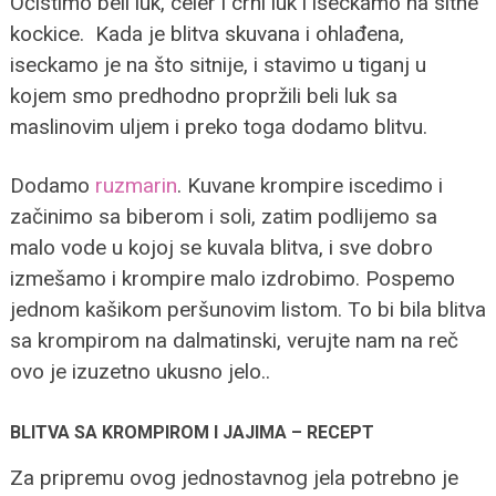
Očistimo beli luk, celer i crni luk i iseckamo na sitne
kockice. Kada je blitva skuvana i ohlađena,
iseckamo je na što sitnije, i stavimo u tiganj u
kojem smo predhodno propržili beli luk sa
maslinovim uljem i preko toga dodamo blitvu.
Dodamo
ruzmarin
. Kuvane krompire iscedimo i
začinimo sa biberom i soli, zatim podlijemo sa
malo vode u kojoj se kuvala blitva, i sve dobro
izmešamo i krompire malo izdrobimo. Pospemo
jednom kašikom peršunovim listom. To bi bila blitva
sa krompirom na dalmatinski, verujte nam na reč
ovo je izuzetno ukusno jelo..
BLITVA SA KROMPIROM I JAJIMA – RECEPT
Za pripremu ovog jednostavnog jela potrebno je