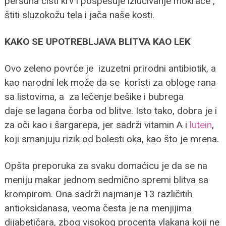
peršuna čisti krv i pospešuje izlučivanje mokraće ,
štiti sluzokožu tela i jača naše kosti.
KAKO SE UPOTREBLJAVA BLITVA KAO LEK
Ovo zeleno povrće je izuzetni prirodni antibiotik, a
kao narodni lek može da se koristi za obloge rana
sa listovima, a za lečenje bešike i bubrega
daje se lagana čorba od blitve. Isto tako, dobra je i
za oči kao i šargarepa, jer sadrži vitamin A i
lutein
,
koji smanjuju rizik od bolesti oka, kao što je mrena.
Opšta preporuka za svaku domaćicu je da se na
meniju makar jednom sedmično spremi blitva sa
krompirom. Ona sadrži najmanje 13 različitih
antioksidanasa, veoma česta je na menjijima
dijabetičara, zbog visokog procenta vlakana koji ne