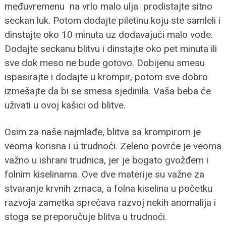
međuvremenu na vrlo malo ulja prodistajte sitno
seckan luk. Potom dodajte piletinu koju ste samleli i
dinstajte oko 10 minuta uz dodavajući malo vode.
Dodajte seckanu blitvu i dinstajte oko pet minuta ili
sve dok meso ne bude gotovo. Dobijenu smesu
ispasirajte i dodajte u krompir, potom sve dobro
izmešajte da bi se smesa sjedinila. Vaša beba će
uživati u ovoj kašici od blitve.
Osim za naše najmlađe, blitva sa krompirom je
veoma korisna i u trudnoći. Zeleno povrće je veoma
važno u ishrani trudnica, jer je bogato gvožđem i
folnim kiselinama. Ove dve materije su važne za
stvaranje krvnih zrnaca, a folna kiselina u početku
razvoja zametka sprečava razvoj nekih anomalija i
stoga se preporučuje blitva u trudnoći.