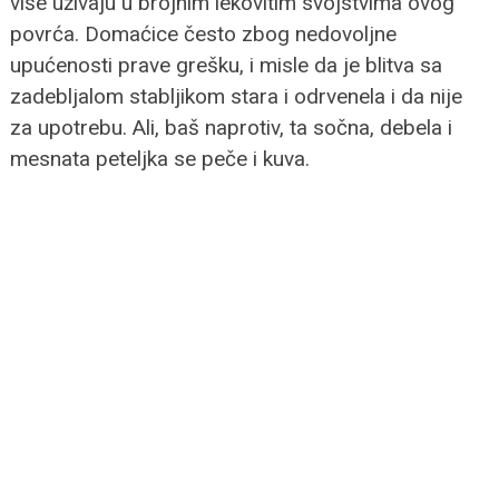
više uživaju u brojnim lekovitim svojstvima ovog
povrća. Domaćice često zbog nedovoljne
upućenosti prave grešku, i misle da je blitva sa
zadebljalom stabljikom stara i odrvenela i da nije
za upotrebu. Ali, baš naprotiv, ta sočna, debela i
mesnata peteljka se peče i kuva.