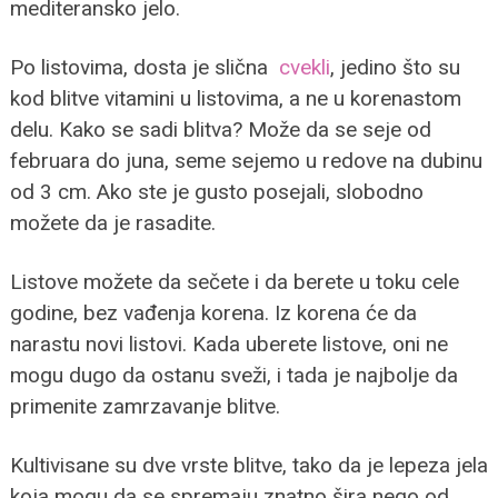
mediteransko jelo.
Po listovima, dosta je slična
cvekli
, jedino što su
kod blitve vitamini u listovima, a ne u korenastom
delu. Kako se sadi blitva? Može da se seje od
februara do juna, seme sejemo u redove na dubinu
od 3 cm. Ako ste je gusto posejali, slobodno
možete da je rasadite.
Listove možete da sečete i da berete u toku cele
godine, bez vađenja korena. Iz korena će da
narastu novi listovi. Kada uberete listove, oni ne
mogu dugo da ostanu sveži, i tada je najbolje da
primenite zamrzavanje blitve.
Kultivisane su dve vrste blitve, tako da je lepeza jela
koja mogu da se spremaju znatno šira nego od