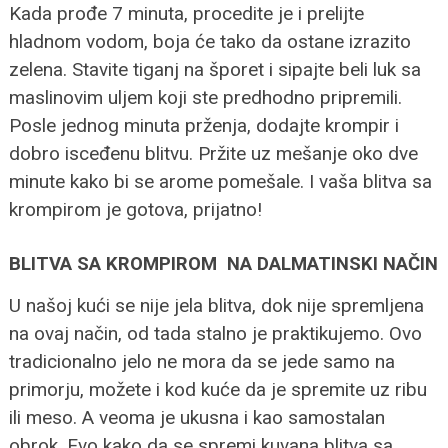
Kada prođe 7 minuta, procedite je i prelijte
hladnom vodom, boja će tako da ostane izrazito
zelena. Stavite tiganj na šporet i sipajte beli luk sa
maslinovim uljem koji ste predhodno pripremili.
Posle jednog minuta prženja, dodajte krompir i
dobro isceđenu blitvu. Pržite uz mešanje oko dve
minute kako bi se arome pomešale. I vaša blitva sa
krompirom je gotova, prijatno!
BLITVA SA KROMPIROM NA DALMATINSKI NAČIN
U našoj kući se nije jela blitva, dok nije spremljena
na ovaj način, od tada stalno je praktikujemo. Ovo
tradicionalno jelo ne mora da se jede samo na
primorju, možete i kod kuće da je spremite uz ribu
ili meso. A veoma je ukusna i kao samostalan
obrok. Evo kako da se spremi kuvana blitva sa