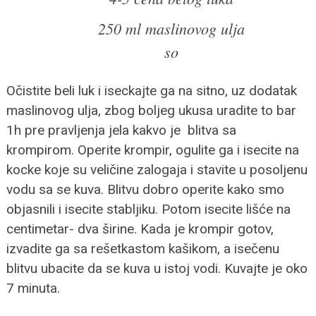
250 ml maslinovog ulja
so
Očistite beli luk i iseckajte ga na sitno, uz dodatak
maslinovog ulja, zbog boljeg ukusa uradite to bar
1h pre pravljenja jela kakvo je blitva sa
krompirom. Operite krompir, ogulite ga i isecite na
kocke koje su veličine zalogaja i stavite u posoljenu
vodu sa se kuva. Blitvu dobro operite kako smo
objasnili i isecite stabljiku. Potom isecite lišće na
centimetar- dva širine. Kada je krompir gotov,
izvadite ga sa rešetkastom kašikom, a isečenu
blitvu ubacite da se kuva u istoj vodi. Kuvajte je oko
7 minuta.