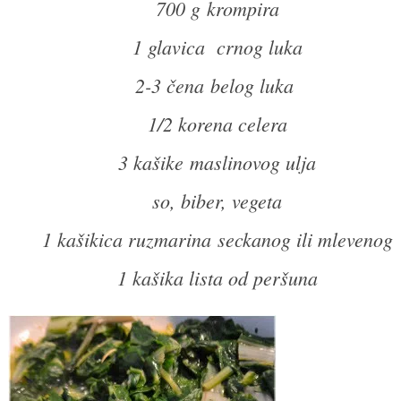
700 g
krompira
1 glavica crnog luka
2-3 čena belog luka
1/2 korena celera
3 kašike maslinovog ulja
so, biber, vegeta
1 kašikica ruzmarina
seckanog ili mlevenog
1 kašika lista od peršuna