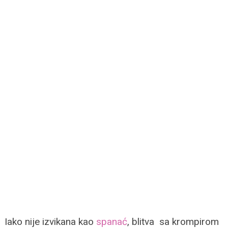
Iako nije izvikana kao
spanać
, blitva sa krompirom