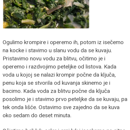
Ogulimo krompire i operemo ih, potom iz isečemo
na kocke i stavimo u slanu vodu da se kuvaju.
Pristavimo novu vodu za blitvu, očitimo je i
operemo i razdvojimo peteljke od listova. Kada
voda u kojoj se nalazi krompir počne da ključa,
penu koja se stvorila od kuvanja skinemo je i
bacimo. Kada voda za blitvu počne da ključa
posolimo je i stavimo prvo peteljke da se kuvaju, pa
tek onda lišće. Ostavimo sve zajedno da se kuva
oko sedam do deset minuta.