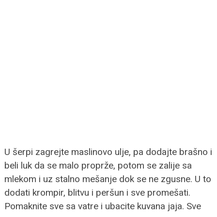
U šerpi zagrejte maslinovo ulje, pa dodajte brašno i
beli luk da se malo proprže, potom se zalije sa
mlekom i uz stalno mešanje dok se ne zgusne. U to
dodati krompir, blitvu i peršun i sve promešati.
Pomaknite sve sa vatre i ubacite kuvana jaja. Sve