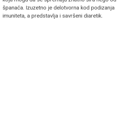
španaća. Izuzetno je delotvorna kod podizanja
imuniteta, a predstavlja i savršeni diaretik.