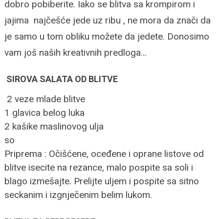
dobro pobiberite.
Iako se
blitva sa krompirom i
jajima
najčešće jede uz ribu , ne mora da znači da
je samo u tom obliku možete da jedete. Donosimo
vam još naših kreativnih predloga…
SIROVA SALATA OD BLITVE
2 veze mlade blitve
1 glavica belog luka
2 kašike maslinovog ulja
so
Priprema : Očišćene, oceđene i oprane listove od
blitve isecite na rezance, malo pospite sa soli i
blago izmešajte. Prelijte uljem i pospite sa sitno
seckanim i izgnječenim belim lukom.