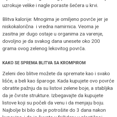
uzrokuje velike i nagle poraste šećera u krvi.
Blitva kalorije: Mnogima je omiljeno povrće jer je
niskokalorična i vredna namirnica. Veoma je
zasitna jer dugo ostaje u organima za varenje,
dovoljno je da svakog dana unesete oko 200
grama ovog zelenog lekovitog povrća.
KAKO SE SPREMA BLITVA SA KROMPIROM
Zeleni deo blitve možete da spremate kao i svako
lišće, a beli kao šparoge. Kada kupujete ovo povrće
obratite pažnju da su listovi zelene boje, a stabljika
da je čvrste strukture. Izbegavajte da kupujete
listove koji su počeli da venu i da menjaju boju.
Najbolje bi bilo da je potrošite do 3 dana nakon