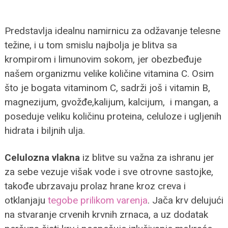
Predstavlja idealnu namirnicu za odžavanje telesne
težine, i u tom smislu najbolja je blitva sa
krompirom i limunovim sokom, jer obezbeđuje
našem organizmu velike količine vitamina C. Osim
što je bogata vitaminom C, sadrži još i vitamin B,
magnezijum, gvožđe,kalijum, kalcijum, i mangan, a
poseduje veliku količinu proteina, celuloze i ugljenih
hidrata i biljnih ulja.
Celulozna vlakna
iz blitve su važna za ishranu jer
za sebe vezuje višak vode i sve otrovne sastojke,
takođe ubrzavaju prolaz hrane kroz creva i
otklanjaju
tegobe prilikom varenja
. Jača krv delujući
na stvaranje crvenih krvnih zrnaca, a uz dodatak