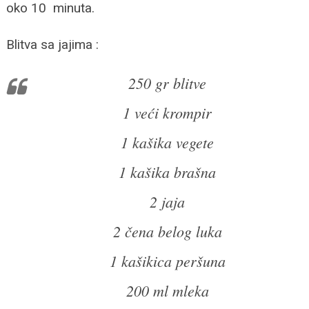
oko 10 minuta.
Blitva sa jajima :
250 gr blitve
1 veći krompir
1 kašika vegete
1 kašika brašna
2 jaja
2 čena belog luka
1 kašikica peršuna
200 ml mleka