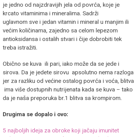
je jedno od najzdravijih jela od povrća, koje je
krcato vitaminima i mineralima. Sadrži
uglavnom sve i jedan vitamin i mineral u manjim ili
većim količinama, zajedno sa celom lepezom
antioksidansa i ostalih stvari i čije dobrobiti tek
treba istražiti.
Obično se kuva ili pari, iako može da se jede i
sirova. Da je jedete sirovu apsolutno nema razloga
jer za razliku od većine ostalog povrća i voća, blitva
ima više dostupnih nutrijenata kada se kuva – tako
da je naša preporuka br.1 blitva sa krompirom.
Drugima se dopalo i ovo:
5 najboljih ideja za obroke koji jačaju imunitet