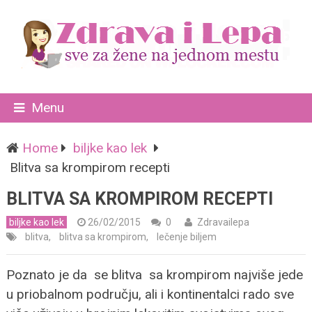
Menu
Home
biljke kao lek
Blitva sa krompirom recepti
BLITVA SA KROMPIROM RECEPTI
biljke kao lek
26/02/2015
0
Zdravailepa
blitva
,
blitva sa krompirom
,
lečenje biljem
Poznato je da se blitva sa krompirom najviše jede
u priobalnom području, ali i kontinentalci rado sve