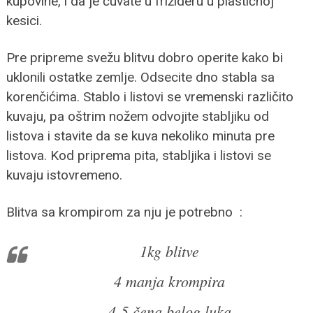
kupovine, i da je čuvate u frižideru u plastičnoj
kesici.
Pre pripreme svežu blitvu dobro operite kako bi
uklonili ostatke zemlje. Odsecite dno stabla sa
korenčićima. Stablo i listovi se vremenski različito
kuvaju, pa oštrim nožem odvojite stabljiku od
listova i stavite da se kuva nekoliko minuta pre
listova. Kod priprema pita, stabljika i listovi se
kuvaju istovremeno.
Blitva sa krompirom za nju je potrebno :
1kg blitve
4 manja krompira
4-5 čena belog luka