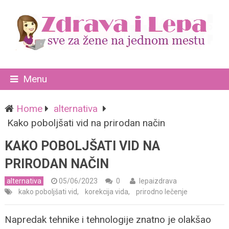
Menu
Home
alternativa
Kako poboljšati vid na prirodan način
KAKO POBOLJŠATI VID NA
PRIRODAN NAČIN
alternativa
05/06/2023
0
lepaizdrava
kako poboljšati vid
,
korekcija vida
,
prirodno lečenje
Napredak tehnike i tehnologije znatno je olakšao