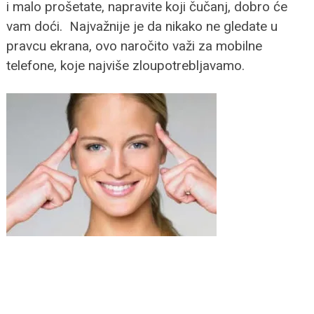
i malo prošetate, napravite koji čučanj, dobro će
vam doći. Najvažnije je da nikako ne gledate u
pravcu ekrana, ovo naročito važi za mobilne
telefone, koje najviše zloupotrebljavamo.