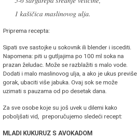
1 kašičica maslinovog ulja.
Priprema recepta:
Sipati sve sastojke u sokovnik ili blender i iscediti.
Napomena: piti u gutljajima po 100 ml soka na
prazan želudac. Može se razblažiti s malo vode.
Dodati i malo maslinovog ulja, a ako je ukus previše
gorak, ubaciti više jabuka. Ovaj sok se može
uzimati s pauzama od po desetak dana.
Za sve osobe koje su još uvek u dilemi kako
poboljšati vid, preporučujemo sledeći recept:
MLADI KUKURUZ S AVOKADOM