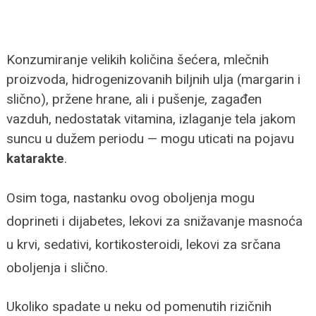
Konzumiranje velikih količina šećera, mlečnih
proizvoda, hidrogenizovanih biljnih ulja (margarin i
slično), pržene hrane, ali i pušenje, zagađen
vazduh, nedostatak vitamina, izlaganje tela jakom
suncu u dužem periodu — mogu uticati na pojavu
katarakte
.
Osim toga, nastanku ovog oboljenja mogu
doprineti i dijabetes, lekovi za snižavanje masnoća
u krvi, sedativi, kortikosteroidi, lekovi za
srčana
oboljenja i slično.
Ukoliko spadate u neku od pomenutih rizičnih