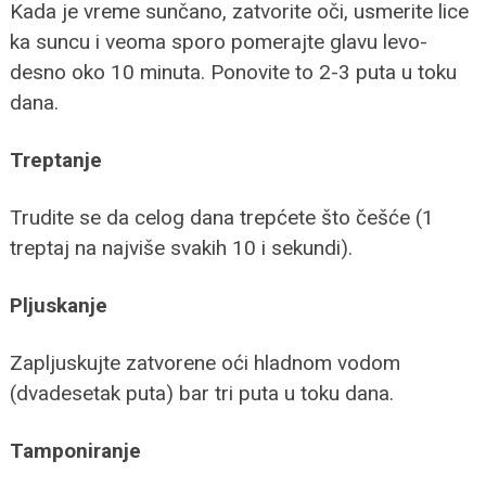
Kada je vreme sunčano, zatvorite oči, usmerite lice
ka suncu i veoma sporo pomerajte glavu levo-
desno oko 10 minuta. Ponovite to 2-3 puta u toku
dana.
Treptanje
Trudite se da celog dana trepćete što češće (1
treptaj na najviše svakih 10 i sekundi).
Pljuskanje
Zapljuskujte zatvorene oći hladnom vodom
(dvadesetak puta) bar tri puta u toku dana.
Tamponiranje