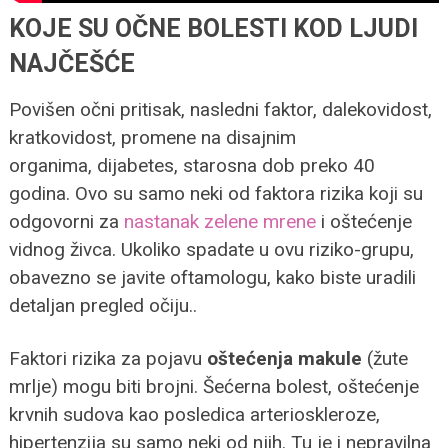
KOJE SU OČNE BOLESTI KOD LJUDI
NAJČEŠĆE
Povišen očni pritisak, nasledni faktor, dalekovidost,
kratkovidost, promene na disajnim
organima, dijabetes, starosna dob preko 40
godina. Ovo su samo neki od faktora rizika koji su
odgovorni za
nastanak zelene mrene
i oštećenje
vidnog živca. Ukoliko spadate u ovu riziko-grupu,
obavezno se javite oftamologu, kako biste uradili
detaljan pregled očiju..
Faktori rizika za pojavu
oštećenja makule
(žute
mrlje) mogu biti brojni. Šećerna bolest, oštećenje
krvnih sudova kao posledica arterioskleroze,
hipertenzija su samo neki od njih. Tu je i nepravilna