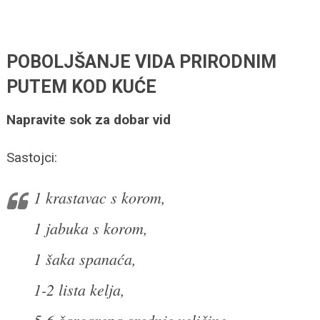
POBOLJŠANJE VIDA PRIRODNIM
PUTEM KOD KUĆE
Napravite sok za dobar vid
Sastojci:
1 krastavac s korom,
1 jabuka s korom,
1 šaka spanaća,
1-2 lista kelja,
5-6 šargarepa srednje veličine,