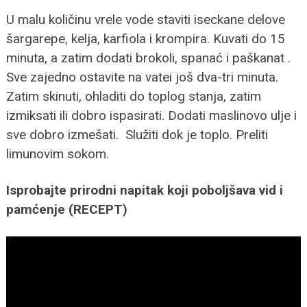
U malu količinu vrele vode staviti iseckane delove
šargarepe, kelja, karfiola i krompira. Kuvati do 15
minuta, a zatim dodati brokoli, spanać i paškanat .
Sve zajedno ostavite na vatei još dva-tri minuta.
Zatim skinuti, ohladiti do toplog stanja, zatim
izmiksati ili dobro ispasirati. Dodati maslinovo ulje i
sve dobro izmešati. Služiti dok je toplo. Preliti
limunovim sokom.
Isprobajte prirodni napitak koji poboljšava vid i
pamćenje (RECEPT)