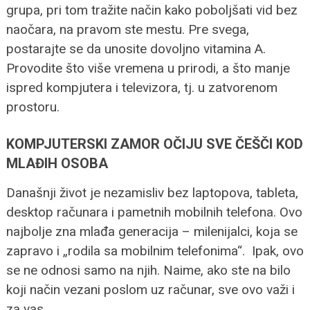
grupa, pri tom tražite način kako poboljšati vid bez
naočara, na pravom ste mestu. Pre svega,
postarajte se da unosite dovoljno vitamina A.
Provodite što više vremena u prirodi, a što manje
ispred kompjutera i televizora, tj. u zatvorenom
prostoru.
KOMPJUTERSKI ZAMOR OČIJU SVE ČEŠČI KOD
MLAĐIH OSOBA
Današnji život je nezamisliv bez laptopova, tableta,
desktop računara i pametnih mobilnih telefona. Ovo
najbolje zna mlađa generacija – milenijalci, koja se
zapravo i „rodila sa mobilnim telefonima“. Ipak, ovo
se ne odnosi samo na njih. Naime, ako ste na bilo
koji način vezani poslom uz računar, sve ovo važi i
za vas.