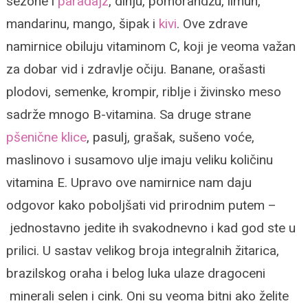
sezone i
paradajz
, dinju,
pomorandžu, limun,
mandarinu, mango, šipak i
kivi
. Ove zdrave
namirnice obiluju vitaminom C, koji je veoma važan
za dobar vid i zdravlje očiju.
Banane, orašasti
plodovi, semenke, krompir, riblje i živinsko meso
sadrže mnogo B-vitamina. Sa druge strane
pšenične klice
, pasulj, grašak, sušeno voće,
maslinovo i susamovo ulje imaju veliku količinu
vitamina E. Upravo ove namirnice nam daju
odgovor kako poboljšati vid prirodnim putem –
jednostavno jedite ih svakodnevno i kad god ste u
prilici.
U sastav velikog broja integralnih žitarica,
brazilskog oraha i belog luka ulaze dragoceni
minerali selen i cink. Oni su veoma bitni ako želite