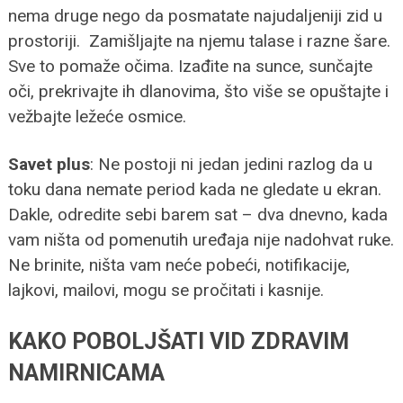
nema druge nego da posmatate najudaljeniji zid u
prostoriji. Zamišljajte na njemu talase i razne šare.
Sve to pomaže očima. Izađite na sunce, sunčajte
oči, prekrivajte ih dlanovima, što više se opuštajte i
vežbajte ležeće osmice.
Savet plus
: Ne postoji ni jedan jedini razlog da u
toku dana nemate period kada ne gledate u ekran.
Dakle, odredite sebi barem sat – dva dnevno, kada
vam ništa od pomenutih uređaja nije nadohvat ruke.
Ne brinite, ništa vam neće pobeći, notifikacije,
lajkovi, mailovi, mogu se pročitati i kasnije.
KAKO POBOLJŠATI VID ZDRAVIM
NAMIRNICAMA