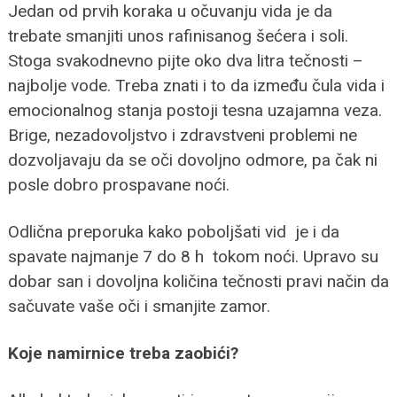
Jedan od prvih koraka u očuvanju vida je da
trebate smanjiti unos rafinisanog šećera i soli.
Stoga svakodnevno pijte oko dva litra tečnosti –
najbolje vode. Treba znati i to da između čula vida i
emocionalnog stanja postoji tesna uzajamna veza.
Brige, nezadovoljstvo i zdravstveni problemi ne
dozvoljavaju da se oči dovoljno odmore, pa čak ni
posle dobro prospavane noći.
Odlična preporuka kako poboljšati vid je i da
spavate najmanje 7 do 8 h tokom noći. Upravo su
dobar san i dovoljna količina tečnosti pravi način da
sačuvate vaše oči i smanjite zamor.
Koje namirnice treba zaobići?