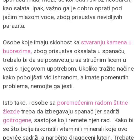
kao salata. Ipak, važno ga je dobro oprati pod
jačim mlazom vode, zbog prisustva nevidljivih
parazita.
Osobe koje imaju sklonost ka
stvaranju kamena u
bubrezima
, zbog prisustva oksalata u spanaću,
trebalo bi da se posavetuju sa stručnim licem u
vezi s njegovom upotrebom. Ukoliko tražite načine
kako poboljšati vid ishranom, a imate pomenutih
problema, nemojte ga jesti.
Isto tako, i osobe sa
poremećenim radom štitne
žlezde
treba da izbegavaju spanać jer sadrži
goitrogene
, sastojke koji remete njen rad. Kako bi
se što bolje iskoristili vitamini i minerali koje ovo
povrće sadrži, a naročito dragoceni lutein. Trebate