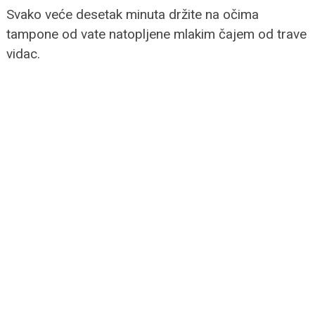
Svako veće desetak minuta držite na očima
tampone od vate natopljene mlakim čajem od trave
vidac.