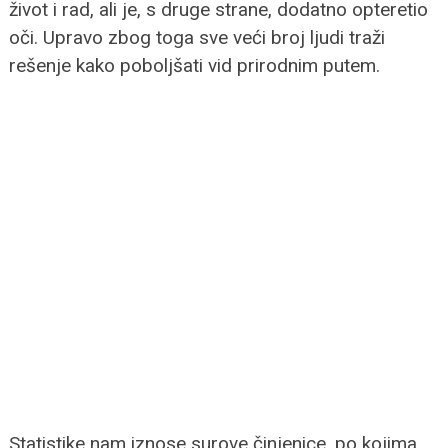
život i rad, ali je, s druge strane, dodatno opteretio
oči. Upravo zbog toga sve veći broj ljudi traži
rešenje kako poboljšati vid prirodnim putem.
Statistike nam iznose surove činjenice, po kojima