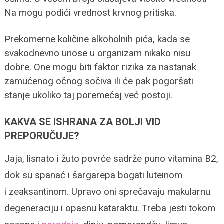
Na mogu podići vrednost krvnog pritiska.
Prekomerne količine alkoholnih pića, kada se
svakodnevno unose u organizam nikako nisu
dobre. One mogu biti faktor rizika za nastanak
zamućenog očnog sočiva ili će pak pogoršati
stanje ukoliko taj poremećaj već postoji.
KAKVA SE ISHRANA ZA BOLJI VID
PREPORUČUJE?
Jaja, lisnato i žuto povrće sadrže puno vitamina B2,
dok su spanać i šargarepa bogati luteinom
i
zeaksantinom. Upravo oni sprečavaju makularnu
degeneraciju i opasnu kataraktu.
Treba jesti tokom