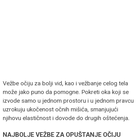
Vežbe očiju za bolji vid, kao i vežbanje celog tela
može jako puno da pomogne. Pokreti oka koji se
izvode samo u jednom prostoru i u jednom pravcu
uzrokuju ukočenost očnih mišića, smanjujući
njihovu elastičnost i dovode do drugih oštećenja.
NAJBOLJE VEŽBE ZA OPUŠTANJE OČIJU