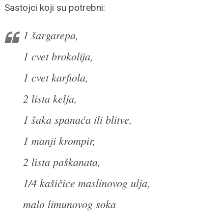
Sastojci koji su potrebni:
1 šargarepa,
1 cvet brokolija,
1 cvet karfiola,
2 lista kelja,
1 šaka spanaća ili blitve,
1 manji krompir,
2 lista paškanata,
1/4 kašičice maslinovog ulja,
malo limunovog soka