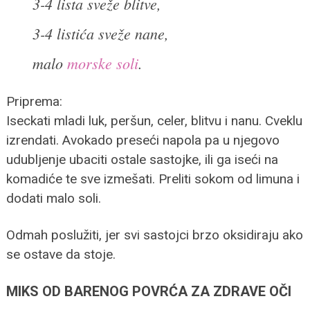
3-4 lista sveže blitve,
3-4 listića sveže nane,
malo
morske soli
.
Priprema:
Iseckati mladi luk, peršun, celer, blitvu i nanu. Cveklu
izrendati. Avokado preseći napola pa u njegovo
udubljenje ubaciti ostale sastojke, ili ga iseći na
komadiće te sve izmešati. Preliti sokom od limuna i
dodati malo soli.
Odmah poslužiti, jer svi sastojci brzo oksidiraju ako
se ostave da stoje.
MIKS OD BARENOG POVRĆA ZA ZDRAVE OČI