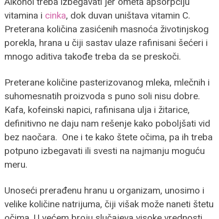
Alkohol treba izbegavati jer ometa apsorpciju
vitamina i
cinka
, dok duvan uništava vitamin C.
Preterana količina zasićenih masnoća životinjskog
porekla, hrana u čiji sastav ulaze rafinisani šećeri i
mnogo aditiva takođe treba da se preskoči.
Preterane količine pasterizovanog mleka, mlečnih i
suhomesnatih proizvoda s puno soli nisu dobre.
Kafa, kofeinski napici, rafinisana ulja i žitarice,
definitivno ne daju nam rešenje kako poboljšati vid
bez naočara. One i te kako štete očima, pa ih treba
potpuno izbegavati ili svesti na najmanju moguću
meru.
Unoseći prerađenu hranu u organizam, unosimo i
velike količine natrijuma, čiji višak može naneti štetu
očima. U većem broju slučajeva visoke vrednosti