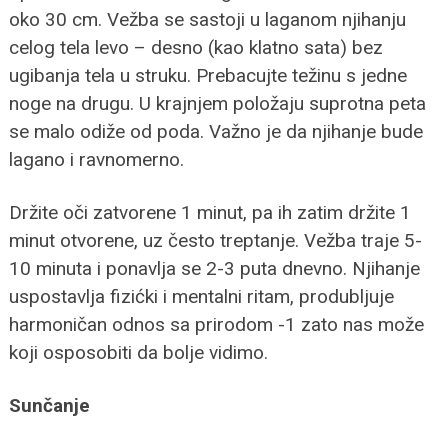
oko 30 cm. Vežba se sastoji u laganom njihanju
celog tela levo – desno (kao klatno sata) bez
ugibanja tela u struku. Prebacujte težinu s jedne
noge na drugu. U krajnjem položaju suprotna peta
se malo odiže od poda. Važno je da njihanje bude
lagano i ravnomerno.
Držite oči zatvorene 1 minut, pa ih zatim držite 1
minut otvorene, uz često treptanje. Vežba traje 5-
10 minuta i ponavlja se 2-3 puta dnevno. Njihanje
uspostavlja fizićki i mentalni ritam, produbljuje
harmoničan odnos sa prirodom -1 zato nas može
koji osposobiti da bolje vidimo.
Sunčanje