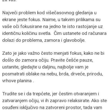
Najveći problem kod višečasovnog gledanja u
ekrane jeste fokus. Naime, u takvim prilikama su
vaše oči fokusirane na jedno te isto rastojanje uz
identičnu količinu svetla. Čim ustanete od računara
dolazi do problema, zamora i glavobolje.
Zato je jako važno često menjati fokus, kako ne bi
došlo do zamora očiju. Pravite češće pauze,
ustanite, gledajte u daljinu, najbolje vam je
posmatrati oblake na nebu, brda, drveće, prirodu,
vrhove planina .
Trudite se i da trepćete, jer čestim otvaranjem i
zatvaranjem očiju, vi ih zapravo relaksirate. Ako ste
osuđeni isključivo na zatvoreni prostor, tada vam