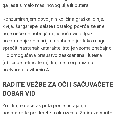
ga jesti s malo maslinovog ulja ili putera.
Konzumiranjem dovoljnih količina graška, dinje,
kivija, šargarepe, salate i ostalog povrća zelene
boje neće se poboljšati jasnoća vida. Ipak,
preporučuje se starijim osobama jer tako mogu
sprečiti nastanak katarakte, što je veoma značajno,
To omogućava prisustvo zeaksantina i luteina
(oblici beta-karotena), koji se u organizmu
pretvaraju u vitamin A.
RADITE VEŽBE ZA OČI I SAČUVAĆETE
DOBAR VID
Žmirkajte desetak puta posle ustajanja i
posmatrajte predmete u okruženju. Zatim zatvorite