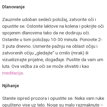
Dlanovanje
Zauzmite udoban sedeći položaj, zatvorite oči i
opustite se. Oslonite laktove na kolena i pokrijte oči
spojenim dlanovima tako da ne dodiruju oči.
Ostanite u tom položaju 10-30 minuta. Ponovite 2-
3 puta dnevno. Usmerite pažnju na oblast očiju i
zatvorenih očiju „gledajte“ u crnilo (mrak) ili
vizuelizirajte prijatne‚ događaje. Pustite da vam um
luta. Ova vežba za oči se može shvatiti i kao
meditacija
.
Njihanje
Stanite ispred prozora i opustite se. Neka vam ruke
opušteno vise uz telo. Noge su malo razmaknute –