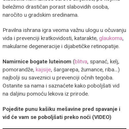
beležimo drastičan porast slabovidih osoba,
naročito u gradskim sredinama.
Pravilna ishrana igra veoma važnu ulogu u očuvanju
vida i prevenciji kratkovidosti, katarakte,
glaukoma
,
makularne degeneracije i dijabetičke retinopatije.
Namirnice bogate luteinom
(
blitva
, spanać, kelj,
pomorandže,
kajsije
, šargarepa, žumance, riba…)
najbolji su saveznici u prevenciji očnih tegoba.
Ostanite sa nama i saznaćete kako poboljšati vid
na daljinu pomoću lekova iz prirode.
Pojedite punu kašiku mešavine pred spavanje i
vid će vam se poboljšati preko noći (VIDEO)