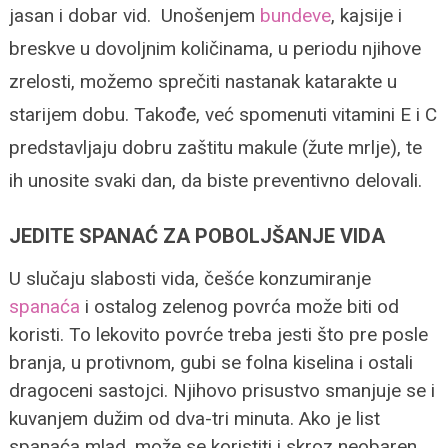
jasan i dobar vid.
Unošenjem
bundeve
, kajsije i
breskve u dovoljnim količinama, u periodu njihove
zrelosti, možemo sprečiti nastanak katarakte u
starijem dobu.
Takođe, već spomenuti vitamini E i C
predstavljaju dobru zaštitu makule (žute mrlje), te
ih unosite svaki dan, da biste preventivno delovali.
JEDITE SPANAĆ ZA POBOLJŠANJE VIDA
U slučaju slabosti vida, češće konzumiranje
spanaća
i ostalog zelenog povrća može biti od
koristi. To lekovito povrće treba jesti što pre posle
branja, u protivnom, gubi se folna kiselina i ostali
dragoceni sastojci. Njihovo prisustvo smanjuje se i
kuvanjem dužim od dva-tri minuta. Ako je list
spanaća mlad, može se koristiti i skroz neobaren,