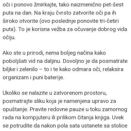
oči i ponovo žmirkajte, tako naizmenično pet-šest
puta na dan. Na kraju čvrsto zatvorite oči pa ih
široko otvorite (ovo poslednje ponovite tri-četiri
puta). To je korisna vežba za očuvanje dobrog vida
očiju.
Ako ste u prirodi, nema boljeg načina kako
poboljšati vid na daljinu. Dovoljno je da posmatrate
biljke i zelenilo – to i te kako odmara oči, relaksira
organizam i puni baterije.
Ukoliko se nalazite u zatvorenom prostoru,
posmatrajte sliku koja je namenjena upravo za
opuštanje. Pravite redovne pauze u toku zamornog
rada na kompjuteru ili prilikom čitanja knjiga. Uvek
se potrudite da nakon pola sata ustanete sa stolice