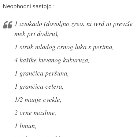
Neophodni sastojci:
1 avokado (dovoljno zreo. ni tvrd ni previše
mek pri dodiru),
1 struk mladog crnog luka s perima,
4 kašike kuvanog kukuruza,
1 grančica peršuna,
1 grančica celera,
1/2 manje cvekle,
2 crne masline,
1 limun,