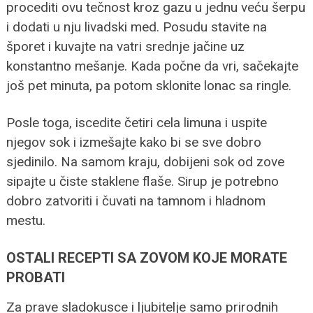
procediti ovu tečnost kroz gazu u jednu veću šerpu
i dodati u nju livadski med. Posudu stavite na
šporet i kuvajte na vatri srednje jačine uz
konstantno mešanje. Kada počne da vri, sačekajte
još pet minuta, pa potom sklonite lonac sa ringle.
Posle toga, iscedite četiri cela limuna i uspite
njegov sok i izmešajte kako bi se sve dobro
sjedinilo. Na samom kraju, dobijeni sok od zove
sipajte u čiste staklene flaše. Sirup je potrebno
dobro zatvoriti i čuvati na tamnom i hladnom
mestu.
OSTALI RECEPTI SA ZOVOM KOJE MORATE
PROBATI
Za prave sladokusce i ljubitelje samo prirodnih