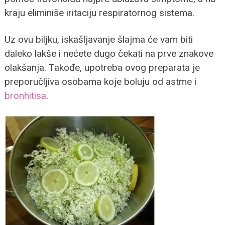
kraju eliminiše iritaciju respiratornog sistema.
Uz ovu biljku, iskašljavanje šlajma će vam biti
daleko lakše i nećete dugo čekati na prve znakove
olakšanja. Takođe, upotreba ovog preparata je
preporučljiva osobama koje boluju od astme i
bronhitisa
.