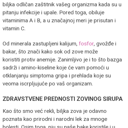
biljka odličan zaštitnik vašeg organizma kada su u
pitanju infekcije i upale. Pored toga, obiluje
vitaminima A i B, a u značajnoj meri je prisutan i
vitamin C.
Od minerala zastupljeni kalijum,
fosfor
, gvožđe i
bakar, što znači kako sok od zove može
koristiti protiv anemije. Zanimljivo je i to što bazga
sadrži i amino-kiseline koje će vam pomoći u
otklanjanju simptoma gripa i prehlada koje su
veoma iscrpljujuće po vaš organizam.
ZDRAVSTVENE PREDNOSTI ZOVINOG SIRUPA
Kao što smo već rekli, biljka zova je odavno
poznata kao prirodni i narodni lek za mnoge
bolesti. Osim toga, nju su naše bake koristile i u