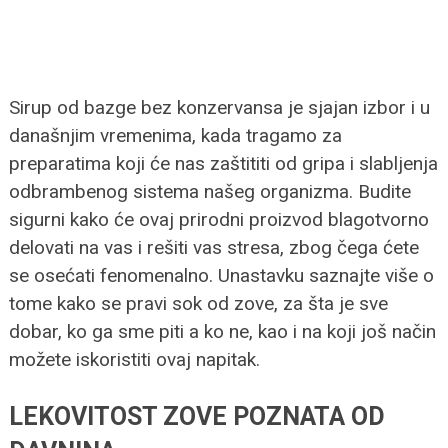
Sirup od bazge bez konzervansa je sjajan izbor i u
današnjim vremenima, kada tragamo za
preparatima koji će nas zaštititi od gripa i slabljenja
odbrambenog sistema našeg organizma. Budite
sigurni kako će ovaj prirodni proizvod blagotvorno
delovati na vas i rešiti vas stresa, zbog čega ćete
se osećati fenomenalno. Unastavku saznajte više o
tome kako se pravi sok od zove, za šta je sve
dobar, ko ga sme piti a ko ne, kao i na koji još način
možete iskoristiti ovaj napitak.
LEKOVITOST ZOVE POZNATA OD