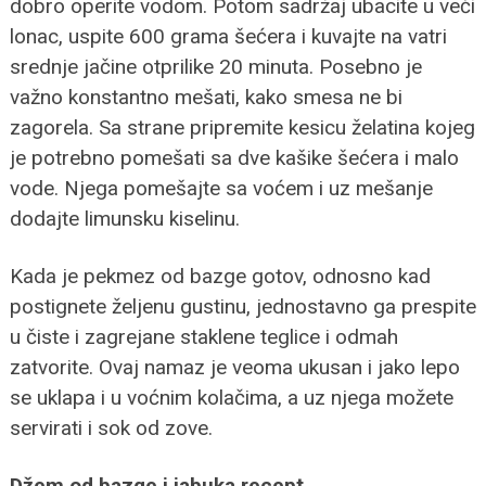
dobro operite vodom. Potom sadržaj ubacite u veći
lonac, uspite 600 grama šećera i kuvajte na vatri
srednje jačine otprilike 20 minuta. Posebno je
važno konstantno mešati, kako smesa ne bi
zagorela. Sa strane pripremite kesicu želatina kojeg
je potrebno pomešati sa dve kašike šećera i malo
vode. Njega pomešajte sa voćem i uz mešanje
dodajte limunsku kiselinu.
Kada je pekmez od bazge gotov, odnosno kad
postignete željenu gustinu, jednostavno ga prespite
u čiste i zagrejane staklene teglice i odmah
zatvorite. Ovaj namaz je veoma ukusan i jako lepo
se uklapa i u voćnim kolačima, a uz njega možete
servirati i sok od zove.
Džem od bazge i jabuka recept