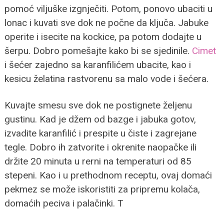
pomoć viljuške izgnječiti. Potom, ponovo ubaciti u
lonac i kuvati sve dok ne počne da ključa. Jabuke
operite i isecite na kockice, pa potom dodajte u
šerpu. Dobro pomešajte kako bi se sjedinile.
Cimet
i šećer zajedno sa karanfilićem ubacite, kao i
kesicu želatina rastvorenu sa malo vode i šećera.
Kuvajte smesu sve dok ne postignete željenu
gustinu. Kad je džem od bazge i jabuka gotov,
izvadite karanfilić i prespite u čiste i zagrejane
tegle. Dobro ih zatvorite i okrenite naopačke ili
držite 20 minuta u rerni na temperaturi od 85
stepeni. Kao i u prethodnom receptu, ovaj domaći
pekmez se može iskoristiti za pripremu kolača,
domaćih peciva i palačinki. T