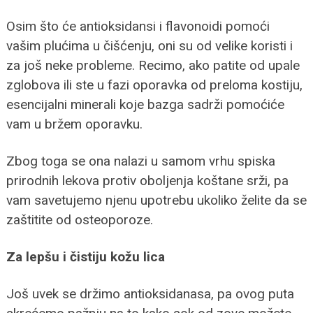
Osim što će antioksidansi i flavonoidi pomoći
vašim plućima u čišćenju, oni su od velike koristi i
za još neke probleme. Recimo, ako patite od upale
zglobova ili ste u fazi oporavka od preloma kostiju,
esencijalni minerali koje bazga sadrži pomoćiće
vam u bržem oporavku.
Zbog toga se ona nalazi u samom vrhu spiska
prirodnih lekova protiv oboljenja koštane srži, pa
vam savetujemo njenu upotrebu ukoliko želite da se
zaštitite od osteoporoze.
Za lepšu i čistiju kožu lica
Još uvek se držimo antioksidanasa, pa ovog puta