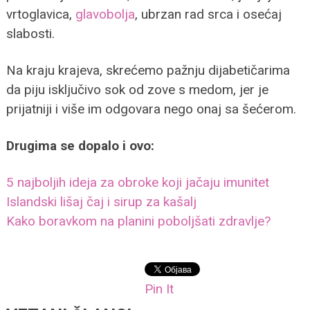
vrtoglavica,
glavobolja
, ubrzan rad srca i osećaj
slabosti.
Na kraju krajeva, skrećemo pažnju dijabetičarima
da piju isključivo sok od zove s medom, jer je
prijatniji i više im odgovara nego onaj sa šećerom.
Drugima se dopalo i ovo:
5 najboljih ideja za obroke koji jačaju imunitet
Islandski lišaj čaj i sirup za kašalj
Kako boravkom na planini poboljšati zdravlje?
Pin It