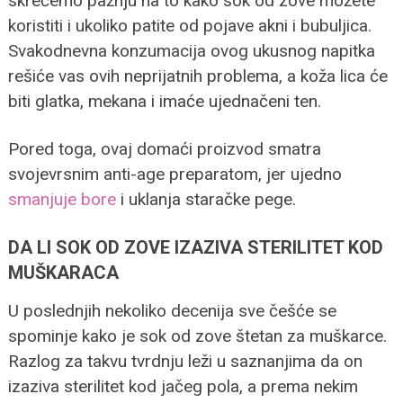
skrećemo pažnju na to kako sok od zove možete
koristiti i ukoliko patite od pojave akni i bubuljica.
Svakodnevna konzumacija ovog ukusnog napitka
rešiće vas ovih neprijatnih problema, a koža lica će
biti glatka, mekana i imaće ujednačeni ten.
Pored toga, ovaj domaći proizvod smatra
svojevrsnim anti-age preparatom, jer ujedno
smanjuje bore
i uklanja staračke pege.
DA LI SOK OD ZOVE IZAZIVA STERILITET KOD
MUŠKARACA
U poslednjih nekoliko decenija sve češće se
spominje kako je sok od zove štetan za muškarce.
Razlog za takvu tvrdnju leži u saznanjima da on
izaziva sterilitet kod jačeg pola, a prema nekim