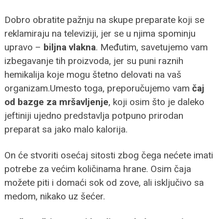
Dobro obratite pažnju na skupe preparate koji se
reklamiraju na televiziji, jer se u njima spominju
upravo –
biljna vlakna
. Međutim, savetujemo vam
izbegavanje tih proizvoda, jer su puni raznih
hemikalija koje mogu štetno delovati na vaš
organizam.Umesto toga, preporučujemo vam
čaj
od bazge za mršavljenje
, koji osim što je daleko
jeftiniji ujedno predstavlja potpuno prirodan
preparat sa jako malo kalorija.
On će stvoriti osećaj sitosti zbog čega nećete imati
potrebe za većim količinama hrane. Osim čaja
možete piti i domaći sok od zove, ali isključivo sa
medom, nikako uz šećer.