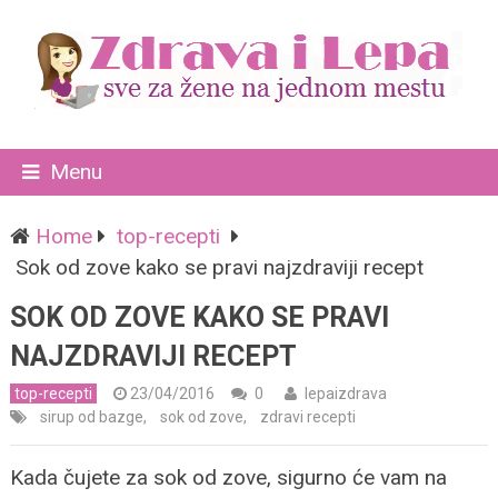
Menu
Home
top-recepti
Sok od zove kako se pravi najzdraviji recept
SOK OD ZOVE KAKO SE PRAVI
NAJZDRAVIJI RECEPT
top-recepti
23/04/2016
0
lepaizdrava
sirup od bazge
,
sok od zove
,
zdravi recepti
Kada čujete za sok od zove, sigurno će vam na