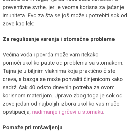
preventivne svrhe, jer je veoma korisna za jačanje
imuniteta. Evo za šta se još može upotrebiti sok od
zove kao lek:
Za regulisanje varenja i stomačne probleme
Većina voća i povrća može vam itekako
pomoći ukoliko patite od problema sa stomakom.
Tajna je u biljnim vlaknima koja praktično čiste
creva, a bazga se može pohvaliti činjenicom kako
sadrži čak 40 odsto dnevnih potreba za ovom
korisnom materijom. Upravo zbog toga je sok od
zove jedan od najboljih izbora ukoliko vas muče
opstipacija,
nadimanje i grčevi u stomaku
.
Pomaže pri mršavljenju