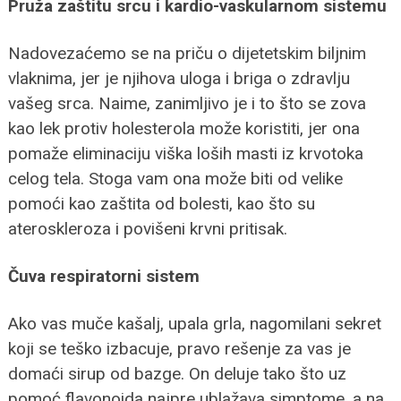
Pruža zaštitu srcu i kardio-vaskularnom sistemu
Nadovezaćemo se na priču o dijetetskim biljnim
vlaknima, jer je njihova uloga i briga o zdravlju
vašeg srca. Naime, zanimljivo je i to što se zova
kao lek protiv holesterola može koristiti, jer ona
pomaže eliminaciju viška loših masti iz krvotoka
celog tela. Stoga vam ona može biti od velike
pomoći kao zaštita od bolesti, kao što su
ateroskleroza i povišeni krvni pritisak.
Čuva respiratorni sistem
Ako vas muče kašalj, upala grla, nagomilani sekret
koji se teško izbacuje, pravo rešenje za vas je
domaći sirup od bazge. On deluje tako što uz
pomoć flavonoida najpre ublažava simptome, a na