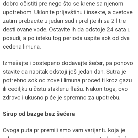
dobro očistiti pre nego što se krene sa njenom
upotrebom. Uklonite prljavštinu i insekte, a cvetove
zatim prebacite u jedan sud i prelijte ih sa 2 litre
destilovane vode. Ostavite ih da odstoje 24 sata u
posudi, a po isteku tog perioda uspite sok od dva
ceđena limuna.
Izmešajte i postepeno dodavajte šećer, pa ponovo
stavite da napitak odstoji još jedan dan. Sutra je
potrebno sok od zove i limuna procediti kroz gazu
ili cediljku u čistu staklenu flašu. Nakon toga, ovo
zdravo i ukusno piće je spremno za upotrebu.
Sirup od bazge bez šećera
Ovoga puta pripremili smo vam varijantu koja je