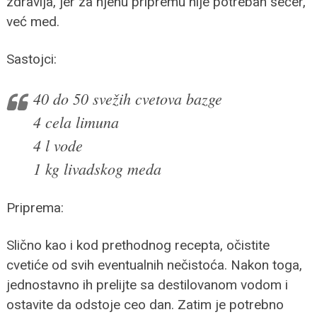
zdravija, jer za njenu pripremu nije potreban šećer,
već med.
Sastojci:
40 do 50 svežih cvetova bazge
4 cela limuna
4 l vode
1 kg livadskog meda
Priprema:
Slično kao i kod prethodnog recepta, očistite
cvetiće od svih eventualnih nečistoća. Nakon toga,
jednostavno ih prelijte sa destilovanom vodom i
ostavite da odstoje ceo dan. Zatim je potrebno