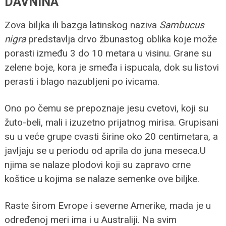
DAVNINA
Zova biljka ili bazga latinskog naziva
Sambucus
nigra
predstavlja drvo žbunastog oblika koje može
porasti između 3 do 10 metara u visinu. Grane su
zelene boje, kora je smeđa i ispucala, dok su listovi
perasti i blago nazubljeni po ivicama.
Ono po čemu se prepoznaje jesu cvetovi, koji su
žuto-beli, mali i izuzetno prijatnog mirisa. Grupisani
su u veće grupe cvasti širine oko 20 centimetara, a
javljaju se u periodu od aprila do juna meseca.U
njima se nalaze plodovi koji su zapravo crne
koštice u kojima se nalaze semenke ove biljke.
Raste širom Evrope i severne Amerike, mada je u
određenoj meri ima i u Australiji. Na svim