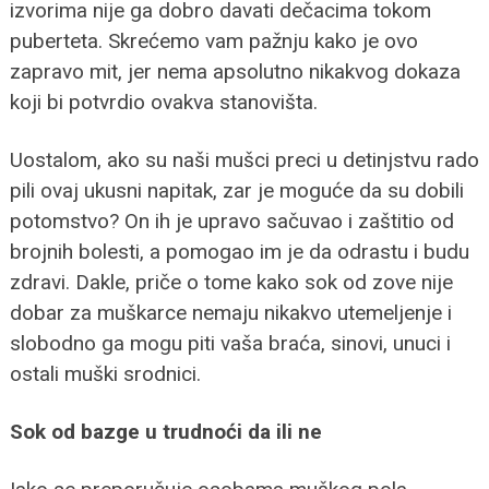
izvorima nije ga dobro davati dečacima tokom
puberteta. Skrećemo vam pažnju kako je ovo
zapravo mit, jer nema apsolutno nikakvog dokaza
koji bi potvrdio ovakva stanovišta.
Uostalom, ako su naši mušci preci u detinjstvu rado
pili ovaj ukusni napitak, zar je moguće da su dobili
potomstvo? On ih je upravo sačuvao i zaštitio od
brojnih bolesti, a pomogao im je da odrastu i budu
zdravi. Dakle, priče o tome kako sok od zove nije
dobar za muškarce nemaju nikakvo utemeljenje i
slobodno ga mogu piti vaša braća, sinovi, unuci i
ostali muški srodnici.
Sok od bazge u trudnoći da ili ne