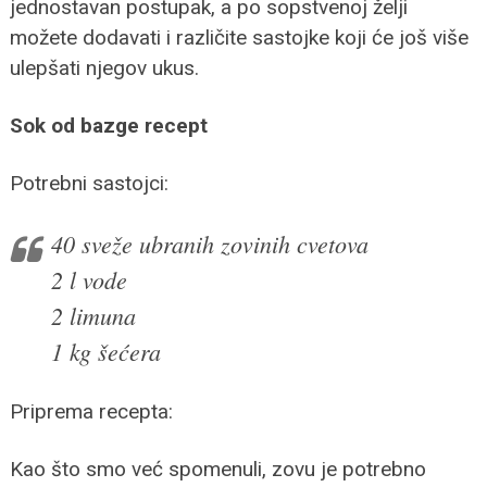
jednostavan postupak, a po sopstvenoj želji
možete dodavati i različite sastojke koji će još više
ulepšati njegov ukus.
Sok od bazge recept
Potrebni sastojci:
40 sveže ubranih zovinih cvetova
2 l vode
2 limuna
1 kg šećera
Priprema recepta:
Kao što smo već spomenuli, zovu je potrebno