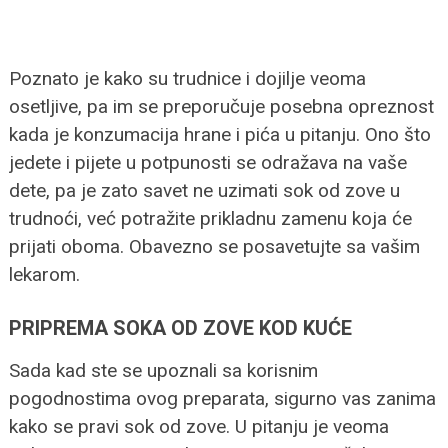
Poznato je kako su trudnice i dojilje veoma
osetljive, pa im se preporučuje posebna opreznost
kada je konzumacija hrane i pića u pitanju. Ono što
jedete i pijete u potpunosti se odražava na vaše
dete, pa je zato savet ne uzimati sok od zove u
trudnoći, već potražite prikladnu zamenu koja će
prijati oboma. Obavezno se posavetujte sa vašim
lekarom.
PRIPREMA SOKA OD ZOVE KOD KUĆE
Sada kad ste se upoznali sa korisnim
pogodnostima ovog preparata, sigurno vas zanima
kako se pravi sok od zove. U pitanju je veoma