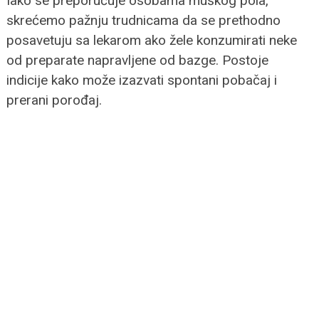
Iako se preporučuje osobama muškog pola,
skrećemo pažnju trudnicama da se prethodno
posavetuju sa lekarom ako žele konzumirati neke
od preparate napravljene od bazge. Postoje
indicije kako može izazvati spontani pobačaj i
prerani porođaj.