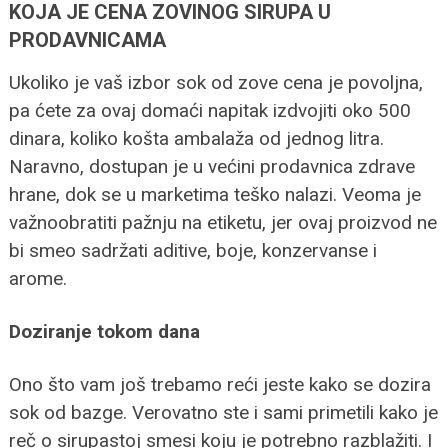
KOJA JE CENA ZOVINOG SIRUPA U
PRODAVNICAMA
Ukoliko je vaš izbor sok od zove cena je povoljna,
pa ćete za ovaj domaći napitak izdvojiti oko 500
dinara, koliko košta ambalaža od jednog litra.
Naravno, dostupan je u većini prodavnica zdrave
hrane, dok se u marketima teško nalazi. Veoma je
važnoobratiti pažnju na etiketu, jer ovaj proizvod ne
bi smeo sadržati aditive, boje, konzervanse i
arome.
Doziranje tokom dana
Ono što vam još trebamo reći jeste kako se dozira
sok od bazge. Verovatno ste i sami primetili kako je
reč o sirupastoj smesi koju je potrebno razblažiti. I