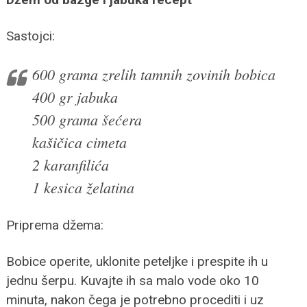
Sastojci:
600 grama zrelih tamnih zovinih bobica
400 gr jabuka
500 grama šećera
kašičica cimeta
2 karanfilića
1 kesica želatina
Priprema džema:
Bobice operite, uklonite peteljke i prespite ih u
jednu šerpu. Kuvajte ih sa malo vode oko 10
minuta, nakon čega je potrebno procediti i uz