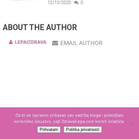
12/10/2020
0
ABOUT THE AUTHOR
LEPAIZDRAVA
EMAIL AUTHOR
Da bi se ispravno prikazao sav sadržaj bloga i poboljšalo
korisničko iskustvo, sajt ZdravaiLepa.com koristi kolačiće.
Zdrava i lepa
Copyright © 2026.
Prihvatam
Politika privatnosti