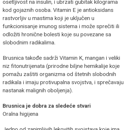
osetljivost na insulin, i ubrzati gubitak kilograma
kod gojaznih osoba. Vitamin E je antioksidans
rastvorljiv u mastima koji je uključen u
funkcionisanje imunog sistema i može sprečiti ili
odložiti hronične bolesti koje su povezane sa
slobodnim radikalima.
Brusnica takođe sadrži Vitamin K, mangan i veliki
niz fitonutrijenata (prirodne biljne hemikalije koje
pomažu zaštiti organizma od štetnih slobodnih
radikala i imaju protivupalna svojstva, i sprečavaju
nastanak malignih oboljenja).
Brusnica je dobra za sledeće stvari
Oralna higijena
Jedno od zanimljivih lekovitih svojstava koje ima