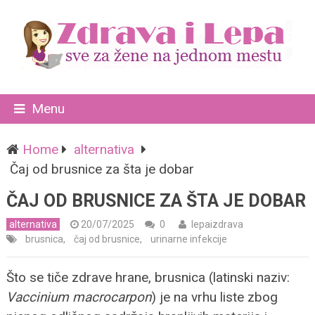
Menu
Home
alternativa
Čaj od brusnice za šta je dobar
ČAJ OD BRUSNICE ZA ŠTA JE DOBAR
alternativa
20/07/2025
0
lepaizdrava
brusnica
,
čaj od brusnice
,
urinarne infekcije
Što se tiče zdrave hrane, brusnica (latinski naziv:
Vaccinium macrocarpon
) je na vrhu liste zbog