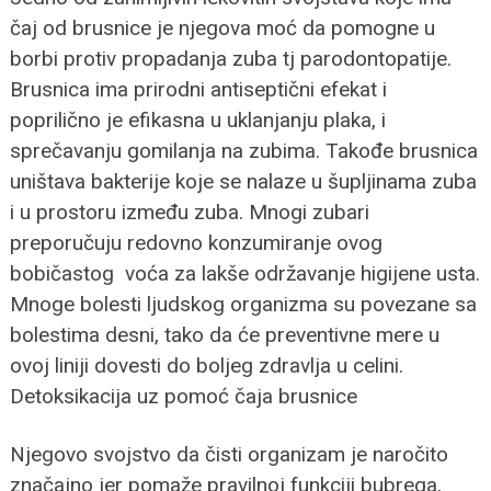
čaj od brusnice je njegova moć da pomogne u
borbi protiv propadanja zuba tj parodontopatije.
Brusnica ima prirodni antiseptični efekat i
poprilično je efikasna u uklanjanju plaka, i
sprečavanju gomilanja na zubima. Takođe brusnica
uništava bakterije koje se nalaze u šupljinama zuba
i u prostoru između zuba. Mnogi zubari
preporučuju redovno konzumiranje ovog
bobičastog voća za lakše održavanje higijene usta.
Mnoge bolesti ljudskog organizma su povezane sa
bolestima desni, tako da će preventivne mere u
ovoj liniji dovesti do boljeg zdravlja u celini.
Detoksikacija uz pomoć čaja brusnice
Njegovo svojstvo da čisti organizam je naročito
značajno jer pomaže pravilnoj funkciji bubrega,