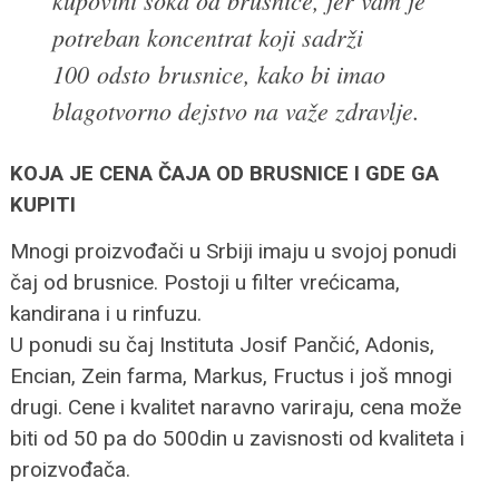
potreban koncentrat koji sadrži
100 odsto brusnice, kako bi imao
blagotvorno dejstvo na važe zdravlje.
KOJA JE CENA ČAJA OD BRUSNICE I GDE GA
KUPITI
Mnogi proizvođači u Srbiji imaju u svojoj ponudi
čaj od brusnice. Postoji u filter vrećicama,
kandirana i u rinfuzu.
U ponudi su čaj Instituta Josif Pančić, Adonis,
Encian, Zein farma, Markus, Fructus i još mnogi
drugi. Cene i kvalitet naravno variraju, cena može
biti od 50 pa do 500din u zavisnosti od kvaliteta i
proizvođača.