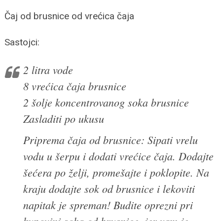
Čaj od brusnice od vrećica čaja
Sastojci:
2 litra vode
8 vrećica čaja brusnice
2 šolje koncentrovanog soka brusnice
Zasladiti po ukusu
Priprema čaja od brusnice: Sipati vrelu
vodu u šerpu i dodati vrećice čaja. Dodajte
šećera po želji, promešajte i poklopite. Na
kraju dodajte sok od brusnice i lekoviti
napitak je spreman! Budite oprezni pri
kupovini soka od brusnice, jer vam je