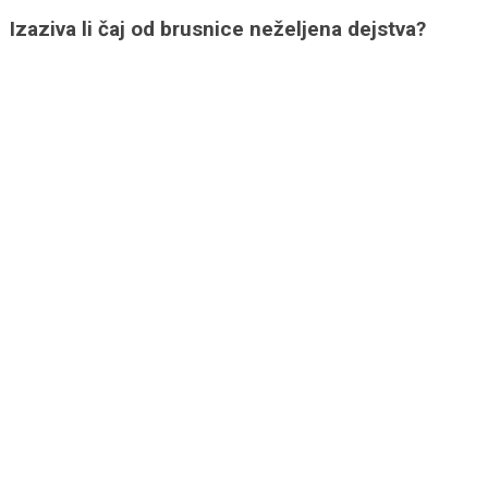
Izaziva li čaj od brusnice neželjena dejstva?