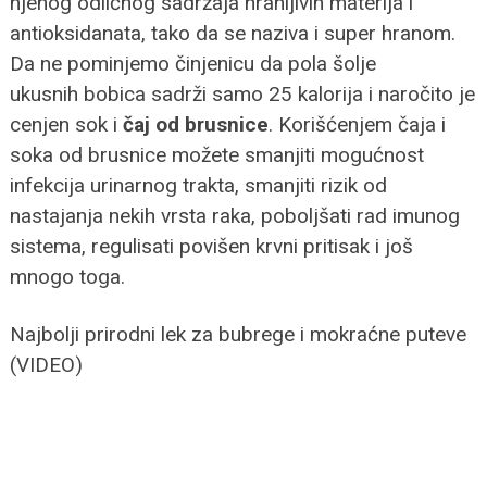
njenog odličnog sadržaja hranljivih materija i
antioksidanata, tako da se naziva i super hranom.
Da ne pominjemo činjenicu da pola šolje
ukusnih bobica sadrži samo 25 kalorija i naročito je
cenjen sok i
čaj od brusnice
. Korišćenjem čaja i
soka od brusnice možete smanjiti mogućnost
infekcija urinarnog trakta, smanjiti rizik od
nastajanja nekih vrsta raka, poboljšati rad imunog
sistema, regulisati povišen krvni pritisak i još
mnogo toga.
Najbolji prirodni lek za bubrege i mokraćne puteve
(VIDEO)