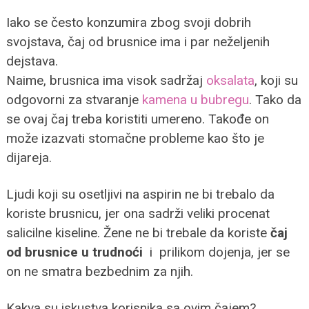
Iako se često konzumira zbog svoji dobrih
svojstava, čaj od brusnice ima i par neželjenih
dejstava.
Naime, brusnica ima visok sadržaj
oksalata
, koji su
odgovorni za stvaranje
kamena u bubregu
. Tako da
se ovaj čaj treba koristiti umereno. Takođe on
može izazvati stomačne probleme kao što je
dijareja.
Ljudi koji su osetljivi na aspirin ne bi trebalo da
koriste brusnicu, jer ona sadrži veliki procenat
salicilne kiseline. Žene ne bi trebale da koriste
čaj
od brusnice u trudnoći
i prilikom dojenja, jer se
on ne smatra bezbednim za njih.
Kakva su iskustva korisnika sa ovim čajem?