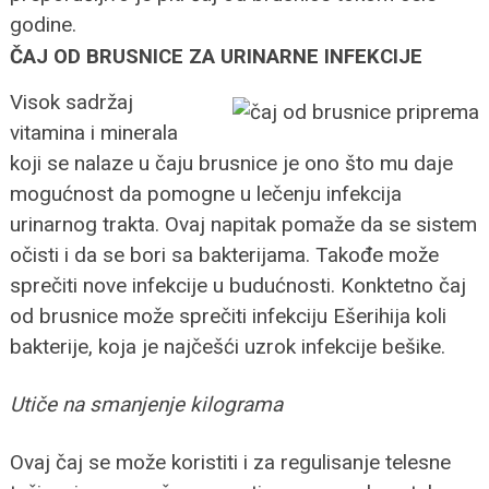
godine.
ČAJ OD BRUSNICE ZA URINARNE INFEKCIJE
Visok sadržaj
vitamina i minerala
koji se nalaze u čaju brusnice je ono što mu daje
mogućnost da pomogne u lečenju infekcija
urinarnog trakta. Ovaj napitak pomaže da se sistem
očisti i da se bori sa bakterijama. Takođe može
sprečiti nove infekcije u budućnosti. Konktetno čaj
od brusnice može sprečiti infekciju Ešerihija koli
bakterije, koja je najčešći uzrok infekcije bešike.
Utiče na smanjenje kilograma
Ovaj čaj se može koristiti i za regulisanje telesne