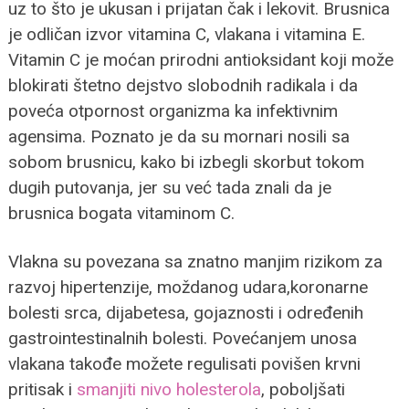
uz to što je ukusan i prijatan čak i lekovit. Brusnica
je odličan izvor vitamina C, vlakana i vitamina E.
Vitamin C je moćan prirodni antioksidant koji može
blokirati štetno dejstvo slobodnih radikala i da
poveća otpornost organizma ka infektivnim
agensima. Poznato je da su mornari nosili sa
sobom brusnicu, kako bi izbegli skorbut tokom
dugih putovanja, jer su već tada znali da je
brusnica bogata vitaminom C.
Vlakna su povezana sa znatno manjim rizikom za
razvoj hipertenzije, moždanog udara,koronarne
bolesti srca, dijabetesa, gojaznosti i određenih
gastrointestinalnih bolesti. Povećanjem unosa
vlakana takođe možete regulisati povišen krvni
pritisak i
smanjiti nivo holesterola
, poboljšati