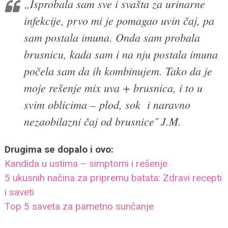
„Isprobala sam sve i svašta za urinarne
infekcije, prvo mi je pomagao uvin čaj, pa
sam postala imuna. Onda sam probala
brusnicu, kada sam i na nju postala imuna
počela sam da ih kombinujem. Tako da je
moje rešenje mix uva + brusnica, i to u
svim oblicima – plod, sok i naravno
nezaobilazni čaj od brusnice˝ J.M.
Drugima se dopalo i ovo:
Kandida u ustima – simptomi i rešenje
5 ukusnih načina za pripremu batata: Zdravi recepti
i saveti
Top 5 saveta za pametno sunčanje