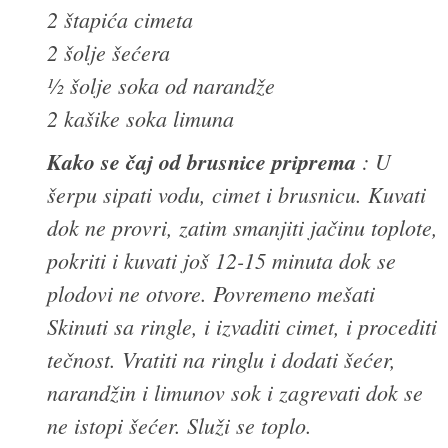
2 štapića cimeta
2 šolje šećera
½ šolje soka od narandže
2 kašike soka limuna
Kako se čaj od brusnice priprema
: U
šerpu sipati vodu, cimet i brusnicu. Kuvati
dok ne provri, zatim smanjiti jačinu toplote,
pokriti i kuvati još 12-15 minuta dok se
plodovi ne otvore. Povremeno mešati
Skinuti sa ringle, i izvaditi cimet, i procediti
tečnost. Vratiti na ringlu i dodati šećer,
narandžin i limunov sok i zagrevati dok se
ne istopi šećer. Služi se toplo.