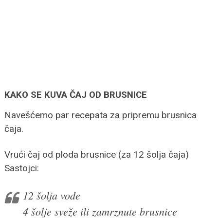
KAKO SE KUVA ČAJ OD BRUSNICE
Navešćemo par recepata za pripremu brusnica
čaja.
Vrući čaj od ploda brusnice (za 12 šolja čaja)
Sastojci:
12 šolja vode
4 šolje sveže ili zamrznute brusnice