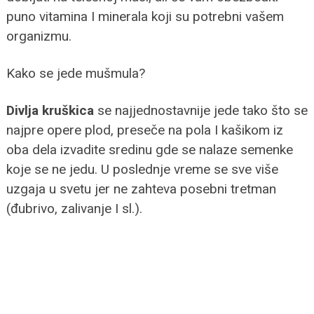
puno vitamina I minerala koji su potrebni vašem
organizmu.
Kako se jede mušmula?
Divlja kruškica
se najjednostavnije jede tako što se
najpre opere plod, preseče na pola I kašikom iz
oba dela izvadite sredinu gde se nalaze semenke
koje se ne jedu. U poslednje vreme se sve više
uzgaja u svetu jer ne zahteva posebni tretman
(đubrivo, zalivanje I sl.).