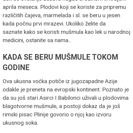
aprila meseca. Plodovi koji se koriste za pripremu
različitih čajeva, marmelada i sl. se beru u jesen
kada počnu prvi mrazevi. Ukoliko želite da
saznate kako se koristi mušmula kao lek u narodnoj
medicini, ostanite sa nama..
KADA SE BERU MUŠMULE TOKOM
GODINE
Ova ukusna voćka potiče iz jugozapadne Azije
odakle je preneta na evropski kontinent. Poznato je
da su još stari Asirci I Babilonci uživali u plodovima
blagotvorne mušmule, a postoji dokaz da je još
rimski pisac Plinije govorio o njoj kao izvoru
ukusnog soka.