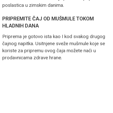
poslastica u zimskim danima.
PRIPREMITE ČAJ OD MUŠMULE TOKOM
HLADNIH DANA
Priprema je gotovo ista kao I kod svakog drugog
čajnog napitka. Usitnjene sveže mušmule koje se
koriste za pripremu ovog čaja možete naći u
prodavnicama zdrave hrane.