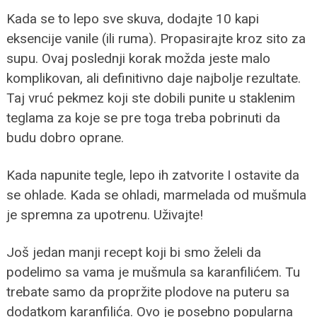
Kada se to lepo sve skuva, dodajte 10 kapi
eksencije vanile (ili ruma). Propasirajte kroz sito za
supu. Ovaj poslednji korak možda jeste malo
komplikovan, ali definitivno daje najbolje rezultate.
Taj vruć pekmez koji ste dobili punite u staklenim
teglama za koje se pre toga treba pobrinuti da
budu dobro oprane.
Kada napunite tegle, lepo ih zatvorite I ostavite da
se ohlade. Kada se ohladi, marmelada od mušmula
je spremna za upotrenu. Uživajte!
Još jedan manji recept koji bi smo želeli da
podelimo sa vama je mušmula sa karanfilićem. Tu
trebate samo da propržite plodove na puteru sa
dodatkom karanfilića. Ovo je posebno popularna