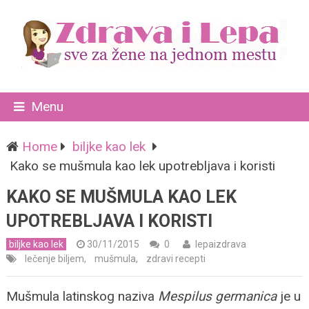
Menu
Home
biljke kao lek
Kako se mušmula kao lek upotrebljava i koristi
KAKO SE MUŠMULA KAO LEK
UPOTREBLJAVA I KORISTI
biljke kao lek
30/11/2015
0
lepaizdrava
lečenje biljem
,
mušmula
,
zdravi recepti
Mušmula latinskog naziva
Mespilus germanica
je u