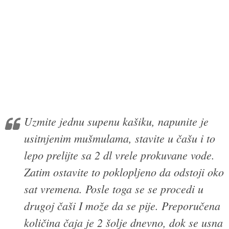
Uzmite jednu supenu kašiku, napunite je
usitnjenim mušmulama, stavite u čašu i to
lepo prelijte sa 2 dl vrele prokuvane vode.
Zatim ostavite to poklopljeno da odstoji oko
sat vremena. Posle toga se se procedi u
drugoj čaši I može da se pije. Preporučena
količina čaja je 2 šolje dnevno, dok se usna