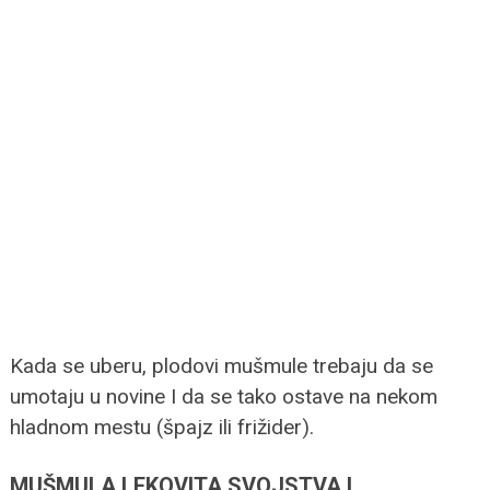
Kada se uberu, plodovi mušmule trebaju da se
umotaju u novine I da se tako ostave na nekom
hladnom mestu (špajz ili frižider).
MUŠMULA LEKOVITA SVOJSTVA I