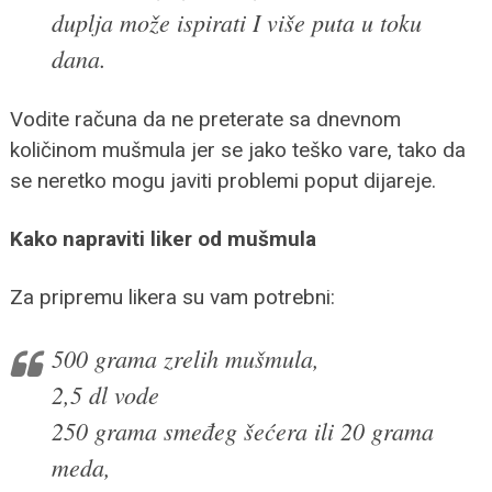
duplja može ispirati I više puta u toku
dana.
Vodite računa da ne preterate sa dnevnom
količinom mušmula jer se jako teško vare, tako da
se neretko mogu javiti problemi poput dijareje.
Kako napraviti liker od mušmula
Za pripremu likera su vam potrebni:
500 grama zrelih mušmula,
2,5 dl vode
250 grama smeđeg šećera ili 20 grama
meda,