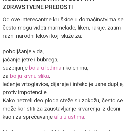
ZDRAVSTVENE PREDOSTI
Od ove interesantne kruškice u domaćinstvima se
često mogu videti marmelade, likeri, rakije, zatim
razni narodni lekovi koji služe za:
poboljšanje vida,
jačanje jetre i bubrega,
suzbijanje
bola u leđima
i kolenima,
za
bolju krvnu sliku
,
lečenje vrtoglavice, dijareje i infekcije usne duplje,
protiv impotencije.
Kako nezreli deo ploda steže sluzokožu, često se
može koristiti za zaustavljanje krvarenja iz desni
kao i za sprečavanje
afti u ustima
.