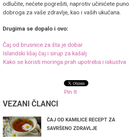
odlučite, nećete pogrešiti, naprotiv učinićete puno
dobroga za vaše zdravlje, kao i vaših ukućana.
Drugima se dopalo i ovo:
Čaj od brusnice za šta je dobar
Islandski lišaj čaj i sirup za kašalj
Kako se koristi moringa prah upotreba i iskustva
Pin It
VEZANI ČLANCI
ČAJ OD KAMILICE RECEPT ZA
SAVRŠENO ZDRAVLJE