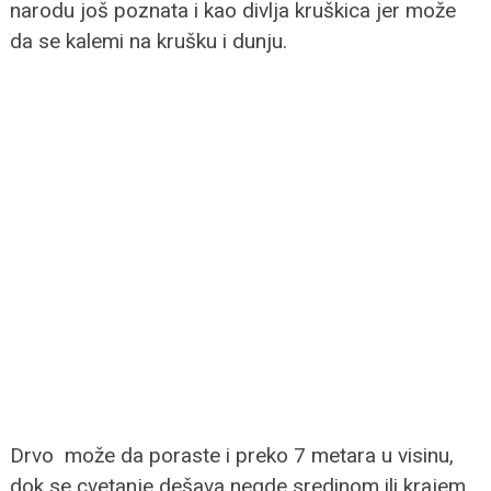
narodu još poznata i kao divlja kruškica jer može
da se kalemi na krušku i dunju.
Drvo može da poraste i preko 7 metara u visinu,
dok se cvetanje dešava negde sredinom ili krajem