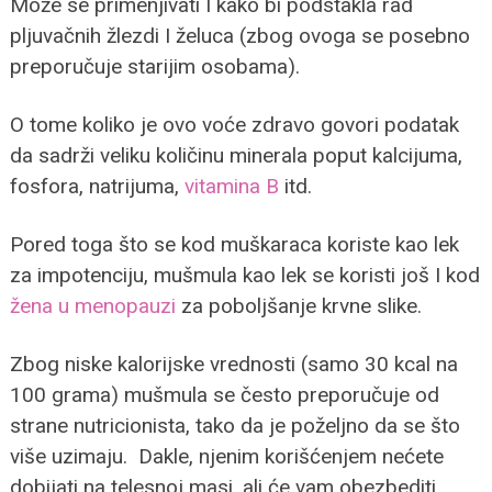
Može se primenjivati I kako bi podstakla rad
pljuvačnih žlezdi I želuca (zbog ovoga se posebno
preporučuje starijim osobama).
O tome koliko je ovo voće zdravo govori podatak
da sadrži veliku količinu minerala poput kalcijuma,
fosfora, natrijuma,
vitamina B
itd.
Pored toga što se kod muškaraca koriste kao lek
za impotenciju, mušmula kao lek se koristi još I kod
žena u menopauzi
za poboljšanje krvne slike.
Zbog niske kalorijske vrednosti (samo 30 kcal na
100 grama) mušmula se često preporučuje od
strane nutricionista, tako da je poželjno da se što
više uzimaju. Dakle, njenim korišćenjem nećete
dobijati na telesnoj masi, ali će vam obezbediti