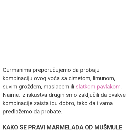
Gurmanima preporučujemo da probaju
kombinaciju ovog voća sa cimetom, limunom,
suvim grožđem, maslacem ili
slatkom pavlakom
.
Naime, iz iskustva drugih smo zaključili da ovakve
kombinacije zaista idu dobro, tako da i vama
predlažemo da probate.
KAKO SE PRAVI MARMELADA OD MUŠMULE