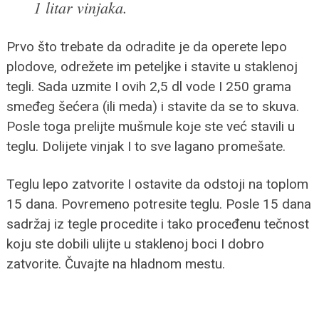
1 litar vinjaka.
Prvo što trebate da odradite je da operete lepo
plodove, odrežete im peteljke i stavite u staklenoj
tegli. Sada uzmite I ovih 2,5 dl vode I 250 grama
smeđeg šećera (ili meda) i stavite da se to skuva.
Posle toga prelijte mušmule koje ste već stavili u
teglu. Dolijete vinjak I to sve lagano promešate.
Teglu lepo zatvorite I ostavite da odstoji na toplom
15 dana. Povremeno potresite teglu. Posle 15 dana
sadržaj iz tegle procedite i tako proceđenu tečnost
koju ste dobili ulijte u staklenoj boci I dobro
zatvorite. Čuvajte na hladnom mestu.