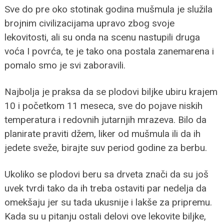
Sve do pre oko stotinak godina mušmula je služila
brojnim civilizacijama upravo zbog svoje
lekovitosti, ali su onda na scenu nastupili druga
voća I povrća, te je tako ona postala zanemarena i
pomalo smo je svi zaboravili.
Najbolja je praksa da se plodovi biljke ubiru krajem
10 i početkom 11 meseca, sve do pojave niskih
temperatura i redovnih jutarnjih mrazeva. Bilo da
planirate praviti džem, liker od mušmula ili da ih
jedete sveže, birajte suv period godine za berbu.
Ukoliko se plodovi beru sa drveta znači da su još
uvek tvrdi tako da ih treba ostaviti par nedelja da
omekšaju jer su tada ukusnije i lakše za pripremu.
Kada su u pitanju ostali delovi ove lekovite biljke,