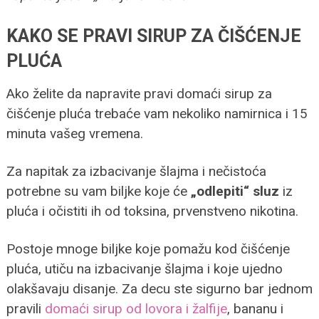
KAKO SE PRAVI SIRUP ZA ČIŠĆENJE
PLUĆA
Ako želite da napravite pravi domaći sirup za
čišćenje pluća trebaće vam nekoliko namirnica i 15
minuta vašeg vremena.
Za napitak za izbacivanje šlajma i nečistoća
potrebne su vam biljke koje će
„odlepiti“ sluz
iz
pluća i očistiti ih od toksina, prvenstveno nikotina.
Postoje mnoge biljke koje pomažu kod čišćenje
pluća, utiču na izbacivanje šlajma i koje ujedno
olakšavaju disanje. Za decu ste sigurno bar jednom
pravili
domaći sirup od lovora i žalfije
, bananu i