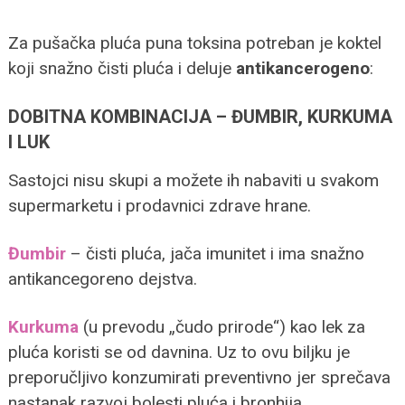
Za pušačka pluća puna toksina potreban je koktel
koji snažno čisti pluća i deluje
antikancerogeno
:
DOBITNA KOMBINACIJA – ĐUMBIR, KURKUMA
I LUK
Sastojci nisu skupi a možete ih nabaviti u svakom
supermarketu i prodavnici zdrave hrane.
Đumbir
– čisti pluća, jača imunitet i ima snažno
antikancegoreno dejstva.
Kurkuma
(u prevodu „čudo prirode“) kao lek za
pluća koristi se od davnina. Uz to ovu biljku je
preporučljivo konzumirati preventivno jer sprečava
nastanak razvoj bolesti pluća i bronhija.