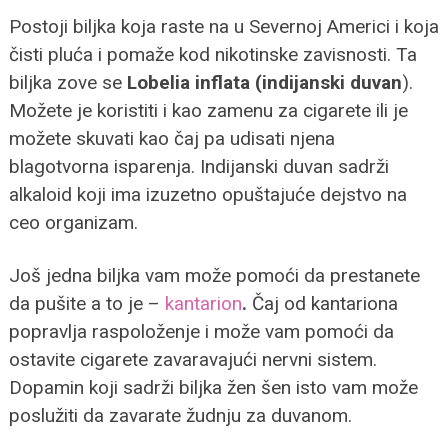
Postoji biljka koja raste na u Severnoj Americi i koja
čisti pluća i pomaže kod nikotinske zavisnosti. Ta
biljka zove se
Lobelia inflata (indijanski duvan
).
Možete je koristiti i kao zamenu za cigarete ili je
možete skuvati kao čaj pa udisati njena
blagotvorna isparenja. Indijanski duvan sadrži
alkaloid koji ima izuzetno opuštajuće dejstvo na
ceo organizam.
Još jedna biljka vam može pomoći da prestanete
da pušite a to je –
kantarion
.
Čaj od kantariona
popravlja raspoloženje i može vam pomoći da
ostavite cigarete zavaravajući nervni sistem.
Dopamin koji sadrži biljka žen šen isto vam može
poslužiti da zavarate žudnju za duvanom.