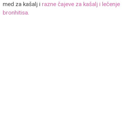
med za kašalj i
razne čajeve za kašalj i lečenje
bronhitisa.