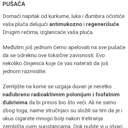
PUŠAČA
Domaći napitak od kurkume, luka i đumbira očistiće
vaša pluća delujući
antimukozno
i
regenerišuće
.
Drugim rečima, izglancaće vaša pluća.
Međutim još jednom ćemo apelovati na sve pušače
da se odreknu ove toksične zavisnosti. Evo
nekoliko činjenica koje će vas naterati da još
jednom razmislite:
Zemljište na kome se uzgaja duvan je neretko
nađubreno radioaktivnim polonijum i fosfatnim
đubrivima
da bi prinos bio što veći. Ali ne samo
zbog toga, naime stručnjaci su složili sa tim da je i
ukus cigarete mnogo bolji nakon tretiranja
zemljišta ovim supstancama. Dok pušite vi u stvari