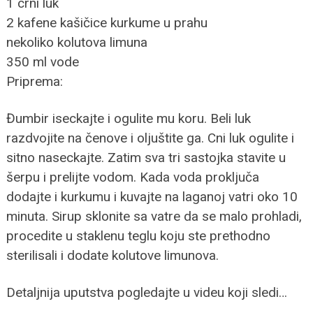
1 crni luk
2 kafene kašičice kurkume u prahu
nekoliko kolutova limuna
350 ml vode
Priprema:
Đumbir iseckajte i ogulite mu koru. Beli luk
razdvojite na čenove i oljuštite ga. Cni luk ogulite i
sitno naseckajte. Zatim sva tri sastojka stavite u
šerpu i prelijte vodom. Kada voda proključa
dodajte i kurkumu i kuvajte na laganoj vatri oko 10
minuta. Sirup sklonite sa vatre da se malo prohladi,
procedite u staklenu teglu koju ste prethodno
sterilisali i dodate kolutove limunova.
Detaljnija uputstva pogledajte u videu koji sledi…