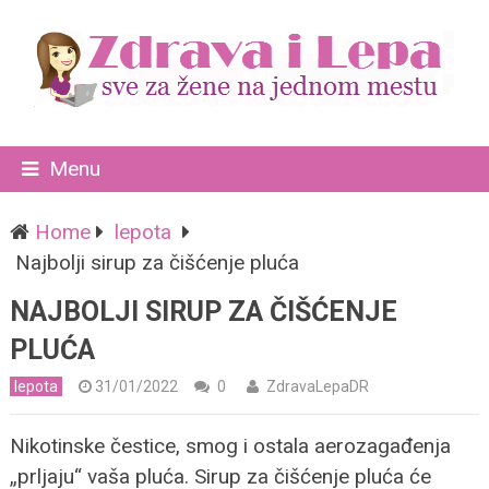
Menu
Home
lepota
Najbolji sirup za čišćenje pluća
NAJBOLJI SIRUP ZA ČIŠĆENJE
PLUĆA
lepota
31/01/2022
0
ZdravaLepaDR
Nikotinske čestice, smog i ostala aerozagađenja
„prljaju“ vaša pluća. Sirup za čišćenje pluća će