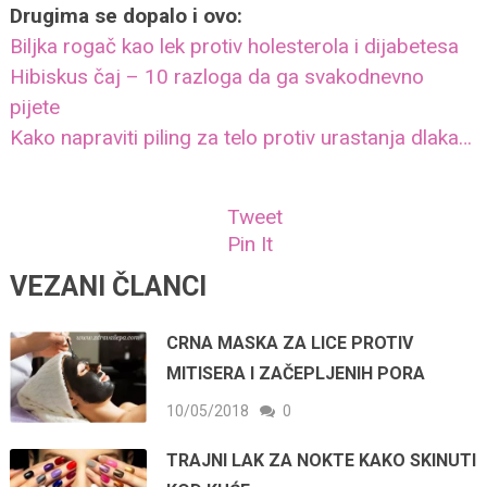
Drugima se dopalo i ovo:
Biljka rogač kao lek protiv holesterola i dijabetesa
Hibiskus čaj – 10 razloga da ga svakodnevno
pijete
Kako napraviti piling za telo protiv urastanja dlaka…
Tweet
Pin It
VEZANI ČLANCI
CRNA MASKA ZA LICE PROTIV
MITISERA I ZAČEPLJENIH PORA
10/05/2018
0
TRAJNI LAK ZA NOKTE KAKO SKINUTI