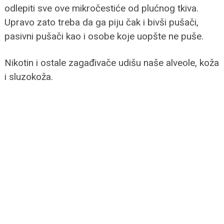
odlepiti sve ove mikročestiće od plućnog tkiva.
Upravo zato treba da ga piju čak i bivši pušači,
pasivni pušači kao i osobe koje uopšte ne puše.
Nikotin i ostale zagađivače udišu naše alveole, koža
i sluzokoža.