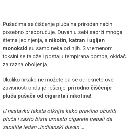
Pušačima se čišćenje pluća na prirodan način
posebno preporučuje. Duvan u sebi sadrži mnoga
štetna jedinjenja, a
nikotin, katran i ugljen
monoksid
su samo neka od njih. S vremenom
toksini se talože i postaju tempirana bomba, okidač
za razna oboljenja.
Ukoliko nikako ne možete da se odreknete ove
zavisnosti onda je rešenje:
prirodno čišćenje
pluća pušača od cigareta i nikotina!
U nastavku teksta otkrijte kako pravilno očistiti
pluća i zašto biste umesto cigarete trebali da
zapalite jedan „indijanski duvan“
…