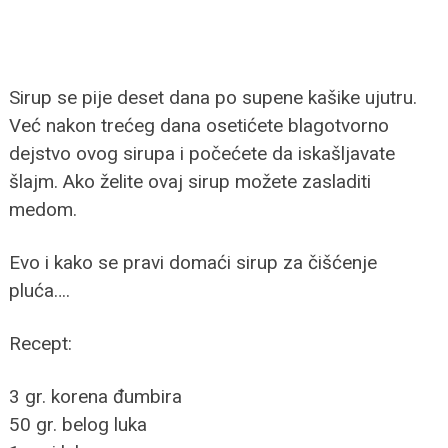
Sirup se pije deset dana po supene kašike ujutru.
Već nakon trećeg dana osetićete blagotvorno
dejstvo ovog sirupa i počećete da iskašljavate
šlajm. Ako želite ovaj sirup možete zasladiti
medom.
Evo i kako se pravi domaći sirup za čišćenje
pluća….
Recept:
3 gr. korena đumbira
50 gr. belog luka