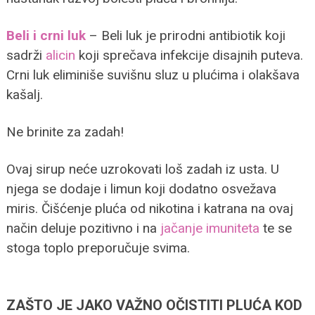
Beli i crni luk
– Beli luk je prirodni antibiotik koji
sadrži
alicin
koji sprečava infekcije disajnih puteva.
Crni luk eliminiše suvišnu sluz u plućima i olakšava
kašalj.
Ne brinite za zadah!
Ovaj sirup neće uzrokovati loš zadah iz usta. U
njega se dodaje i limun koji dodatno osvežava
miris. Čišćenje pluća od nikotina i katrana na ovaj
način deluje pozitivno i na
jačanje imuniteta
te se
stoga toplo preporučuje svima.
ZAŠTO JE JAKO VAŽNO OČISTITI PLUĆA KOD