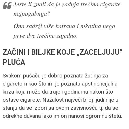
Jeste li znali da je zadnja trećina cigarete
najpogubnija?
Ona sadrži više katrana i nikotina nego
prve dve trećine zajedno.
ZAČINI I BILJKE KOJE „ZACELJUJU“
PLUĆA
Svakom pušaču je dobro poznata žudnja za
cigaretom kao što im je poznata apstinencijalna
kriza koja može da traje i godinama nakon što
ostave cigarete. Nažalost najveći broj ljudi nije u
stanju da se izbori sa ovom zavisnošću tj. da se
odrekne duvana iako im on nanosi ogromnu štetu.