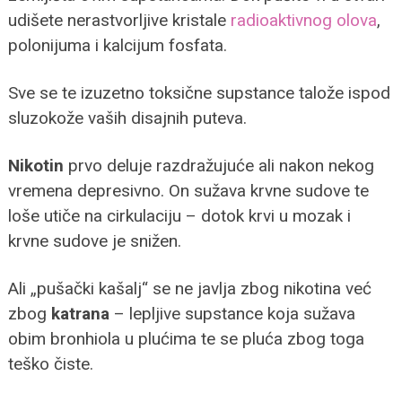
udišete nerastvorljive kristale
radioaktivnog olova
,
polonijuma i kalcijum fosfata.
Sve se te izuzetno toksične supstance talože ispod
sluzokože vaših disajnih puteva.
Nikotin
prvo deluje razdražujuće ali nakon nekog
vremena depresivno. On sužava krvne sudove te
loše utiče na cirkulaciju – dotok krvi u mozak i
krvne sudove je snižen.
Ali „pušački kašalj“ se ne javlja zbog nikotina već
zbog
katrana
– lepljive supstance koja sužava
obim bronhiola u plućima te se pluća zbog toga
teško čiste.