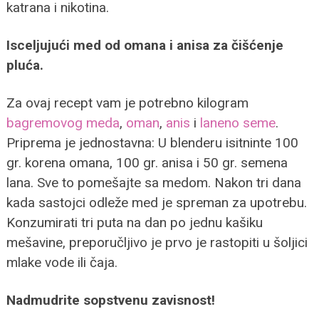
katrana i nikotina.
Isceljujući med od omana i anisa za čišćenje
pluća.
Za ovaj recept vam je potrebno kilogram
bagremovog meda
,
oman
,
anis
i
laneno seme
.
Priprema je jednostavna: U blenderu isitninte 100
gr. korena omana, 100 gr. anisa i 50 gr. semena
lana. Sve to pomešajte sa medom. Nakon tri dana
kada sastojci odleže med je spreman za upotrebu.
Konzumirati tri puta na dan po jednu kašiku
mešavine, preporučljivo je prvo je rastopiti u šoljici
mlake vode ili čaja.
Nadmudrite sopstvenu zavisnost!