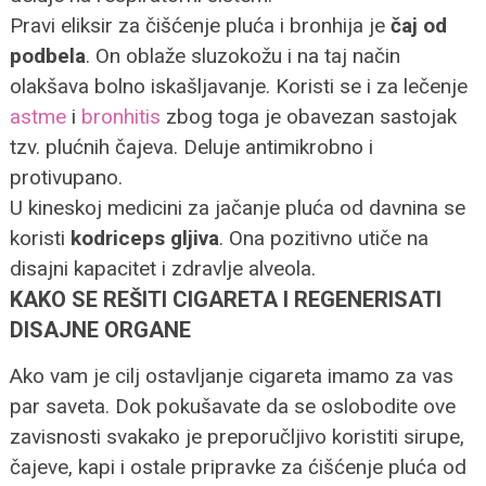
Pravi eliksir za čišćenje pluća i bronhija je
čaj od
podbela
. On oblaže sluzokožu i na taj način
olakšava bolno iskašljavanje. Koristi se i za lečenje
astme
i
bronhitis
zbog toga je obavezan sastojak
tzv. plućnih čajeva. Deluje antimikrobno i
protivupano.
U kineskoj medicini za jačanje pluća od davnina se
koristi
kodriceps gljiva
. Ona pozitivno utiče na
disajni kapacitet i zdravlje alveola.
KAKO SE REŠITI CIGARETA I REGENERISATI
DISAJNE ORGANE
Ako vam je cilj ostavljanje cigareta imamo za vas
par saveta. Dok pokušavate da se oslobodite ove
zavisnosti svakako je preporučljivo koristiti sirupe,
čajeve, kapi i ostale pripravke za ćišćenje pluća od