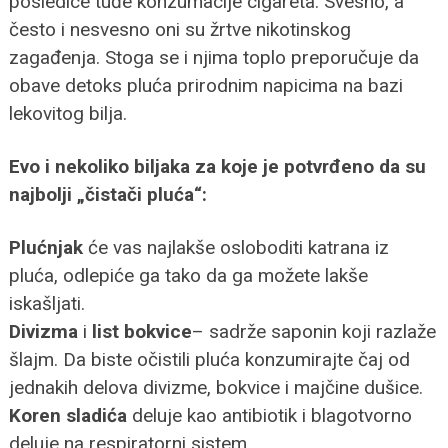
posledice tuđe konzumacije cigareta. Svesno, a
često i nesvesno oni su žrtve nikotinskog
zagađenja. Stoga se i njima toplo preporučuje da
obave detoks pluća prirodnim napicima na bazi
lekovitog bilja.
Evo i nekoliko biljaka za koje je potvrđeno da su
najbolji „čistači pluća“:
Plućnjak
će vas najlakše osloboditi katrana iz
pluća, odlepiće ga tako da ga možete lakše
iskašljati.
Divizma
i
list bokvice
– sadrže saponin koji razlaže
šlajm. Da biste očistili pluća konzumirajte čaj od
jednakih delova divizme, bokvice i majčine dušice.
Koren sladića
deluje kao antibiotik i blagotvorno
deluje na respiratorni sistem.