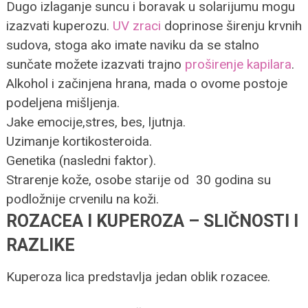
Dugo izlaganje suncu i boravak u solarijumu mogu
izazvati kuperozu.
UV zraci
doprinose širenju krvnih
sudova, stoga ako imate naviku da se stalno
sunčate možete izazvati trajno
proširenje kapilara
.
Alkohol i začinjena hrana, mada o ovome postoje
podeljena mišljenja.
Jake emocije,stres, bes, ljutnja.
Uzimanje kortikosteroida.
Genetika (nasledni faktor).
Strarenje kože, osobe starije od 30 godina su
podložnije crvenilu na koži.
ROZACEA I KUPEROZA – SLIČNOSTI I
RAZLIKE
Kuperoza lica predstavlja jedan oblik rozacee.