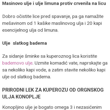
Masinovo ulje i ulje limuna protiv crvenila na licu
Dobro očistite lice pred spavanje, pa ga namažite
mešavinom od 1 kašike maslinovog ulja i 20 kapi
esencijelnog ulja od limuna.
Ulje slatkog badema
Za sidanje šminke sa kuperoznog lica koristite
bademovo ulje
. Uzmite komadić vate, naprskajte ga
sa nekoliko kapi vode, a zatim stavite nekoliko kapi
ulje od slatkog badema.
PRIRODNI LEK ZA KUPEROZU OD ORGNSKOG
ULJA KONOPLJE
Konopljino ulje je bogato omega 3 i nezasićenim