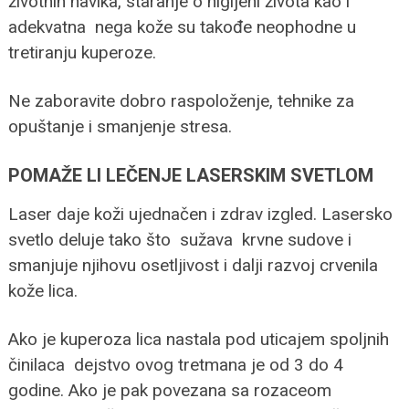
životnih navika, staranje o higijeni života kao i
adekvatna nega kože su takođe neophodne u
tretiranju kuperoze.
Ne zaboravite dobro raspoloženje, tehnike za
opuštanje i smanjenje stresa.
POMAŽE LI LEČENJE LASERSKIM SVETLOM
Laser daje koži ujednačen i zdrav izgled. Lasersko
svetlo deluje tako što sužava krvne sudove i
smanjuje njihovu osetljivost i dalji razvoj crvenila
kože lica.
Ako je kuperoza lica nastala pod uticajem spoljnih
činilaca dejstvo ovog tretmana je od 3 do 4
godine. Ako je pak povezana sa rozaceom