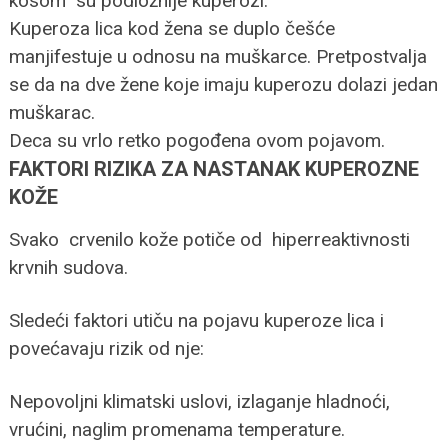
kosom su podložnije kuperozi.
Kuperoza lica kod žena se duplo češće
manjifestuje u odnosu na muškarce. Pretpostvalja
se da na dve žene koje imaju kuperozu dolazi jedan
muškarac.
Deca su vrlo retko pogođena ovom pojavom.
FAKTORI RIZIKA ZA NASTANAK KUPEROZNE
KOŽE
Svako crvenilo kože potiče od hiperreaktivnosti
krvnih sudova.
Sledeći faktori utiču na pojavu kuperoze lica i
povećavaju rizik od nje:
Nepovoljni klimatski uslovi, izlaganje hladnoći,
vrućini, naglim promenama temperature.