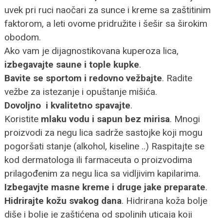
uvek pri ruci naočari za sunce i kreme sa zaštitinim
faktorom, a leti ovome pridružite i šešir sa širokim
obodom.
Ako vam je dijagnostikovana kuperoza lica,
izbegavajte saune i tople kupke
.
Bavite se sportom i redovno vežbajte
. Radite
vežbe za istezanje i opuštanje mišića.
Dovoljno i kvalitetno spavajte
.
Koristite
mlaku vodu i sapun bez mirisa
. Mnogi
proizvodi za negu lica sadrže sastojke koji mogu
pogoršati stanje (alkohol, kiseline ..) Raspitajte se
kod dermatologa ili farmaceuta o proizvodima
prilagođenim za negu lica sa vidljivim kapilarima.
Izbegavjte masne kreme i druge jake preparate
.
Hidrirajte kožu svakog dana
. Hidrirana koža bolje
diše i bolje je zaštićena od spoljnih uticaja koji