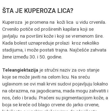
ŠTA JE KUPEROZA LICA?
Kuperoza je promena na koži lica u vidu crvenila.
Crvenilo potiče od proširenih kapilara koji se
javljalju na površini kože i koji se vremenom šire.
Kada bolest uznapreduje prolazi kroz nekoliko
stadijuma, i može postati trajna. Najčešće zahvata
žene između 30. i 50. godine.
Teleangiektazija
je stručni naziv za ovo stanje
koje se može javiti na celom licu. Na sreću
uglavnom se ovi mali krvni sudovi pojavljuju lokalno
na obrazima, na jagodicama, mada mogu zahvatiti i
nos, čelo i bradu. Praćeni su pigmentacijom kože, a
boja se kreće od blago crvene do jarko crvene,