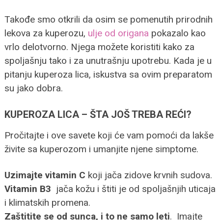
Takođe smo otkrili da osim se pomenutih prirodnih
lekova za kuperozu,
ulje od origana
pokazalo kao
vrlo delotvorno. Njega možete koristiti kako za
spoljašnju tako i za unutrašnju upotrebu. Kada je u
pitanju kuperoza lica, iskustva sa ovim preparatom
su jako dobra.
KUPEROZA LICA – ŠTA JOŠ TREBA REĆI?
Pročitajte i ove savete koji će vam pomoći da lakše
živite sa kuperozom i umanjite njene simptome.
Uzimajte vitamin C
koji jača zidove krvnih sudova.
Vitamin B3
jača kožu i štiti je od spoljašnjih uticaja
i klimatskih promena.
Zaštitite se od sunca, i to ne samo leti
. Imajte