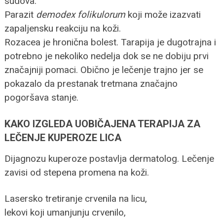
sudova.
Parazit
demodex folikulorum
koji može izazvati
zapaljensku reakciju na koži.
Rozacea je hronična bolest. Tarapija je dugotrajna i
potrebno je nekoliko nedelja dok se ne dobiju prvi
značajniji pomaci. Obično je lečenje trajno jer se
pokazalo da prestanak tretmana značajno
pogoršava stanje.
KAKO IZGLEDA UOBIČAJENA TERAPIJA ZA
LEČENJE KUPEROZE LICA
Dijagnozu kuperoze postavlja dermatolog. Lečenje
zavisi od stepena promena na koži.
Lasersko tretiranje crvenila na licu,
lekovi koji umanjunju crvenilo,