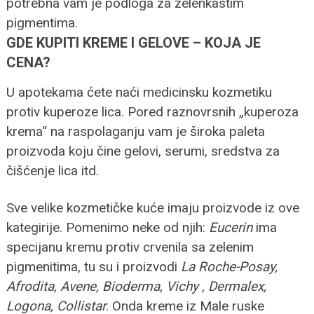
potrebna vam je podloga za zelenkastim
pigmentima.
GDE KUPITI KREME I GELOVE – KOJA JE
CENA?
U apotekama ćete naći medicinsku kozmetiku
protiv kuperoze lica. Pored raznovrsnih „kuperoza
krema“ na raspolaganju vam je široka paleta
proizvoda koju čine gelovi, serumi, sredstva za
čišćenje lica itd.
Sve velike kozmetičke kuće imaju proizvode iz ove
kategirije. Pomenimo neke od njih:
Eucerin
ima
specijanu kremu protiv crvenila sa zelenim
pigmenitima, tu su i proizvodi
La Roche-Posay,
Afrodita, Avene, Bioderma, Vichy , Dermalex,
Logona, Collistar
. Onda kreme iz Male ruske