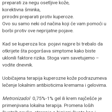
preparati za negu osetljive kože,
korektivna šminka,
prirodni preparati protiv kuperoze.
Ovo su samo neki od načina koji će vam pomoći u
borbi protiv ove neprijatne pojave.
Kad se kuperoza lica pojavi najpre bi trebalo da
otkrijete šta pogoršava simptome kako biste
uklonili faktore rizika. Stoga vam savetujemo –
vodite dnevnik.
Uobičajena terapija kuperozne kože podrazumeva
lečenje lokalnim antibioticima kremama i gelovima.
Metronizadol
0,75%-1% gel ili krem najčešće je
primenjivana lokalna terapija. Promena loših