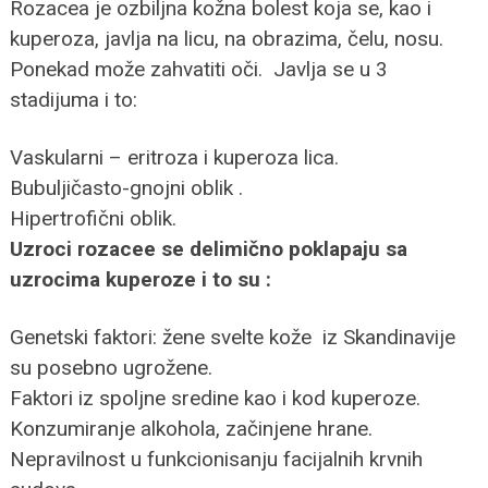
Rozacea je ozbiljna kožna bolest koja se, kao i
kuperoza, javlja na licu, na obrazima, čelu, nosu.
Ponekad može zahvatiti oči. Javlja se u 3
stadijuma i to:
Vaskularni – eritroza i kuperoza lica.
Bubuljičasto-gnojni oblik .
Hipertrofični oblik.
Uzroci rozacee se delimično poklapaju sa
uzrocima kuperoze i to su :
Genetski faktori: žene svelte kože iz Skandinavije
su posebno ugrožene.
Faktori iz spoljne sredine kao i kod kuperoze.
Konzumiranje alkohola, začinjene hrane.
Nepravilnost u funkcionisanju facijalnih krvnih