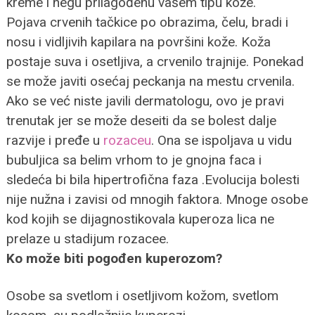
kreme i negu prilagođenu vašem tipu kože.
Pojava crvenih tačkice po obrazima, čelu, bradi i
nosu i vidljivih kapilara na površini kože. Koža
postaje suva i osetljiva, a crvenilo trajnije. Ponekad
se može javiti osećaj peckanja na mestu crvenila.
Ako se već niste javili dermatologu, ovo je pravi
trenutak jer se može deseiti da se bolest dalje
razvije i pređe u
rozaceu
. Ona se ispoljava u vidu
bubuljica sa belim vrhom to je gnojna faca i
sledeća bi bila hipertrofična faza .Evolucija bolesti
nije nužna i zavisi od mnogih faktora. Mnoge osobe
kod kojih se dijagnostikovala kuperoza lica ne
prelaze u stadijum rozacee.
Ko može biti pogođen kuperozom?
Osobe sa svetlom i osetljivom kožom, svetlom