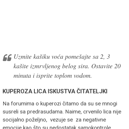
Uzmite kašiku voća pomešajte sa 2, 3
kašite izmrvljenog belog sira. Ostavite 20
minuta i isprite toplom vodom.
KUPEROZA LICA ISKUSTVA ČITATELJKI
Na forumima o kuperozi čitamo da su se mnogi
susreli sa predrasudama. Naime, crvenilo lica nije
socijalno poželjno, vezuje se za negativne
emocije kao što su nedostatak samokontrole,