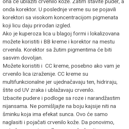
ona će ublažiti crvenilo kože. Zatim stavite puder, a
onda korektor. U poslednje vreme su se pojavili
korektori sa visokom koncentracijom pigmenata
koji licu daju prirodan izgled.
Ako je kuperoza lica u blagoj formi i lokalizovana
možete koristiti i BB kreme i korektor na mestu
crvenila. Korektor sa žutim pigmentima će biti
sasvim dovoljan.
Možete koristiti i CC kreme, posebno ako vam je
crvenilo lica izraženije. CC kreme su
multifunkcionalne jer ujednačavaju ten, hidriraju,
štite od UV zraka i ublažavaju crvenilo.
Izbacite pudere i podloge sa roze i narandžastim
nijansama. Ne pomišljajte na boju kajsije niti na
šminku koja ima efekat sunca. Ovo će samo
naglasiti i pojačati crvenilo kože. Da ponovimo,