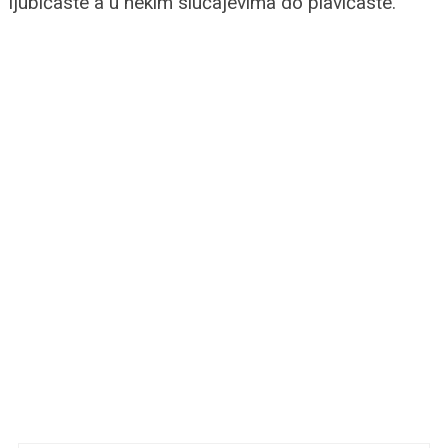
ljubičaste a u nekim slučajevima do plavičaste.