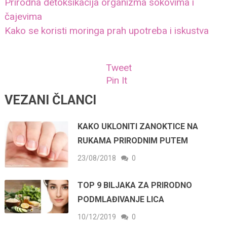
Prirodna detoksikacija organizma sokovima i
čajevima
Kako se koristi moringa prah upotreba i iskustva
Tweet
Pin It
VEZANI ČLANCI
KAKO UKLONITI ZANOKTICE NA
RUKAMA PRIRODNIM PUTEM
23/08/2018
0
TOP 9 BILJAKA ZA PRIRODNO
PODMLAĐIVANJE LICA
10/12/2019
0