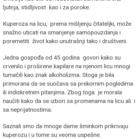
ljutnja, stidljivost kao i za poroke.
Kuperoza na licu, prema mišljenju čitateljki, može
snažno uticati na smanjenje samopouzdanja i
poremetiti život kako unutrašnji tako i društveni.
Jedna gospođa od 45 godina govori kako su
crvenilo i proširene kapilare na njenom licu mnogi
tumačili kao znak alkoholizma. Stoga je bila
primorana da se suočava sa prekornim pogledima
ili indiskretnim pitanjima. Zbog toga je morala
naučiti kako da se izbori sa promenama na licu ali i
sa neprijatnostima.
Saznali smo da mnoge dame šminkom prikrivaju
kuperozu i u tome su veoma uspešne.