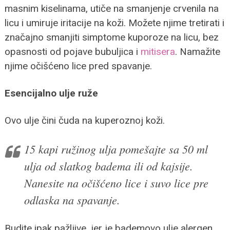
masnim kiselinama, utiče na smanjenje crvenila na
licu i umiruje iritacije na koži. Možete njime tretirati i
značajno smanjiti simptome kuporoze na licu, bez
opasnosti od pojave bubuljica i
mitisera
. Namažite
njime očišćeno lice pred spavanje.
Esencijalno ulje ruže
Ovo ulje čini čuda na kuperoznoj koži.
15 kapi ružinog ulja pomešajte sa 50 ml
ulja od slatkog badema ili od kajsije.
Nanesite na očišćeno lice i suvo lice pre
odlaska na spavanje.
Budite ipak pažljive, jer je bademovo ulje alergen,