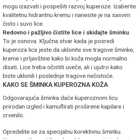
mogu izazvati i pospešiti razvoj kuperoze. Izaberite
kvalitetnu hidrantnu kremu i nanesite je na sasvim
čisto i suvo lice.
Redovno i pažljivo čistite lice i skidajte šminku
.
To je osnova. Ključna stvar kada je posredi
kuperoza lica jeste da uklonite sve tragove šminke,
kreme i prljavštine kako bi koža mogla normalno
disati. Lice treba očistiti uveče, ali i ujutro kako
biste uklonili i poslednje tragove nečistoće.
KAKO SE ŠMINKA KUPEROZNA KOŽA
Odgovarajuća šminka daće kuperoznom licu
prirodan izgled i kamuflirati proširene kapilare i
crvenilo.
Opredelite se za specijalnu korektivnu šminku.