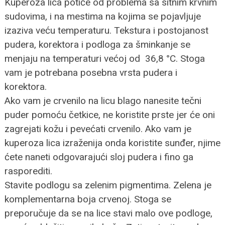
Kuperoza lica potiče od problema sa sitnim krvnim
sudovima, i na mestima na kojima se pojavljuje
izaziva veću temperaturu. Tekstura i postojanost
pudera, korektora i podloga za šminkanje se
menjaju na temperaturi većoj od 36,8 °C. Stoga
vam je potrebana posebna vrsta pudera i
korektora.
Ako vam je crvenilo na licu blago nanesite tečni
puder pomoću četkice, ne koristite prste jer će oni
zagrejati kožu i pevećati crvenilo. Ako vam je
kuperoza lica izraženija onda koristite sunđer, njime
ćete naneti odgovarajući sloj pudera i fino ga
rasporediti.
Stavite podlogu sa zelenim pigmentima. Zelena je
komplementarna boja crvenoj. Stoga se
preporučuje da se na lice stavi malo ove podloge,