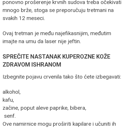
ponovno prošerenje krvnih sudova treba očekivati
mnogo brže, stoga se preporučuju tretmani na
svakih 12 meseci.
Ovaj tretman je među najefikasnijim, međutim
imajte na umu da laser nije jeftin.
SPREČITE NASTANAK KUPEROZNE KOŽE
ZDRAVOM ISHRANO
M
Izbegnite pojavu crvenila tako što ćete izbegavati:
alkohol,
kafu,
začine, poput aleve paprike, bibera,
senf.
Ove namirnice mogu proširiti kapilare i učuniti ih