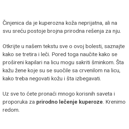
Činjenica da je kuperozna koža neprijatna, ali na
svu sreću postoje brojna prirodna rešenja za nju.
Otkrijte u našem tekstu sve o ovoj bolesti, saznajte
kako se tretira i leči. Pored toga naučite kako se
prošireni kapilari na licu mogu sakriti šminkom. Šta
kažu žene koje su se suočile sa crvenilom na licu,
kako treba negovati kožu i šta izbegavati.
Uz sve to ćete pronaći mnogo korisnih saveta i
proporuka za
prirodno lečenje kuperoze
. Krenimo
redom.