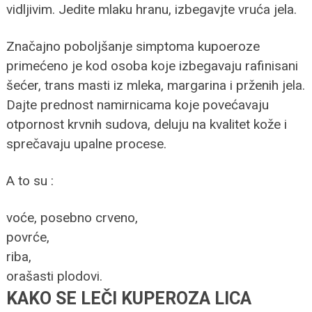
vidljivim. Jedite mlaku hranu, izbegavjte vruća jela.
Značajno poboljšanje simptoma kupoeroze
primećeno je kod osoba koje izbegavaju rafinisani
šećer, trans masti iz mleka, margarina i prženih jela.
Dajte prednost namirnicama koje povećavaju
otpornost krvnih sudova, deluju na kvalitet kože i
sprečavaju upalne procese.
A to su :
voće, posebno crveno,
povrće,
riba,
orašasti plodovi.
KAKO SE LEČI KUPEROZA LICA