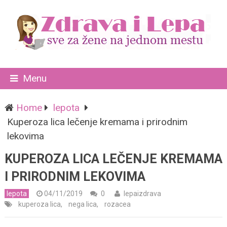
Menu
Home
lepota
Kuperoza lica lečenje kremama i prirodnim
lekovima
KUPEROZA LICA LEČENJE KREMAMA
I PRIRODNIM LEKOVIMA
lepota
04/11/2019
0
lepaizdrava
kuperoza lica
,
nega lica
,
rozacea