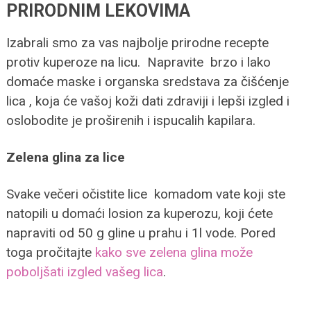
PRIRODNIM LEKOVIMA
Izabrali smo za vas najbolje prirodne recepte
protiv kuperoze na licu. Napravite brzo i lako
domaće maske i organska sredstava za čišćenje
lica , koja će vašoj koži dati zdraviji i lepši izgled i
oslobodite je proširenih i ispucalih kapilara.
Zelena glina za lice
Svake večeri očistite lice komadom vate koji ste
natopili u domaći losion za kuperozu, koji ćete
napraviti od 50 g gline u prahu i 1l vode. Pored
toga pročitajte
kako sve zelena glina može
poboljšati izgled vašeg lica
.