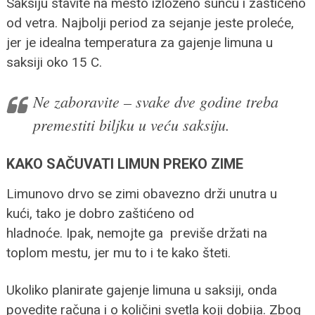
Saksiju stavite na mesto izloženo suncu i zaštićeno
od vetra. Najbolji period za sejanje jeste proleće,
jer je idealna temperatura za gajenje limuna u
saksiji oko 15 C.
Ne zaboravite – svake dve godine treba
premestiti biljku u veću saksiju.
KAKO SAČUVATI LIMUN PREKO ZIME
Limunovo drvo se zimi obavezno drži unutra u
kući, tako je dobro zaštićeno od
hladnoće. Ipak, nemojte ga previše držati na
toplom mestu, jer mu to i te kako šteti.
Ukoliko planirate gajenje limuna u saksiji, onda
povedite računa i o količini svetla koji dobija. Zbog