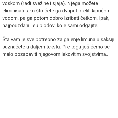
voskom (radi svežine i sjaja). Njega možete
eliminisati tako što ćete ga dvaput preliti kipućom
vodom, pa ga potom dobro izribati četkom. Ipak,
najpouzdaniji su plodovi koje sami odgajite.
Šta vam je sve potrebno za gajenje limuna u saksiji
saznaćete u daljem tekstu. Pre toga još ćemo se
malo pozabaviti njegovom lekovitim svojstvima..