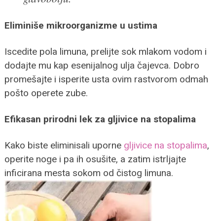
Eliminiše mikroorganizme u ustima
Iscedite pola limuna, prelijte sok mlakom vodom i
dodajte mu kap esenijalnog ulja čajevca. Dobro
promešajte i isperite usta ovim rastvorom odmah
pošto operete zube.
Efikasan prirodni lek za gljivice na stopalima
Kako biste eliminisali uporne
gljivice na stopalima
,
operite noge i pa ih osušite, a zatim istrljajte
inficirana mesta sokom od čistog limuna.