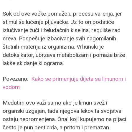
Sok od ove voćke pomaže u procesu varenja, jer
stimuliše lučenje pljuvačke. Uz to on podstiče
izlučivanje žuči i želudačnih kiselina, reguliše rad
creva. Pospešuje izbacivanje svih nagomilanih
štetnih materija iz organizma. Vrhunski je
detoksikator, ubrzava metabolizam i pomaže brže i
lakše skidanje kilograma.
Povezano:
Kako se primenjuje dijeta sa limunom i
vodom
Međutim ovo važi samo ako je limun svež i
organski uzgajan, tada njegova lekovita svojstva
ostaju nepromenjena. Onaj koji kupujemo na pijaci
često je pun pesticida, a pritom i premazan