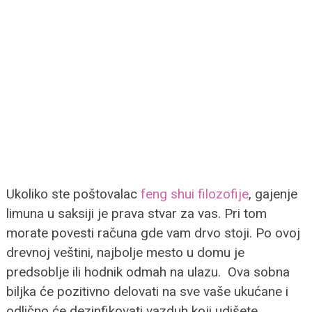
Ukoliko ste poštovalac
feng shui filozofije
, gajenje
limuna u saksiji je prava stvar za vas. Pri tom
morate povesti računa gde vam drvo stoji. Po ovoj
drevnoj veštini, najbolje mesto u domu je
predsoblje ili hodnik odmah na ulazu. Ova sobna
biljka će pozitivno delovati na sve vaše ukućane i
odlično će dezinfikovati vazduh koji udišete.