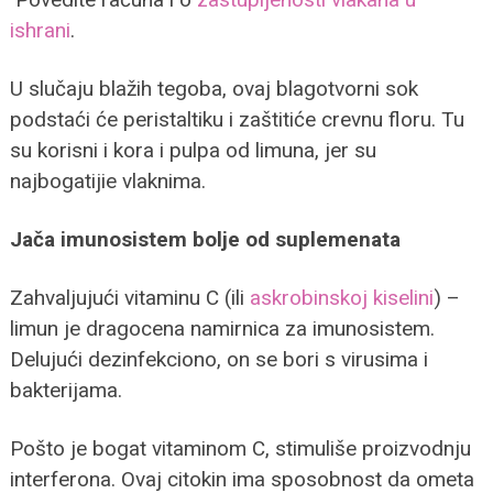
ishrani
.
U slučaju blažih tegoba, ovaj blagotvorni sok
podstaći će peristaltiku i zaštitiće crevnu floru. Tu
su korisni i kora i pulpa od limuna, jer su
najbogatijie vlaknima.
Jača imunosistem bolje od suplemenata
Zahvaljujući vitaminu C (ili
askrobinskoj kiselini
) –
limun je dragocena namirnica za imunosistem.
Delujući dezinfekciono, on se bori s virusima i
bakterijama.
Pošto je bogat vitaminom C, stimuliše proizvodnju
interferona. Ovaj citokin ima sposobnost da ometa