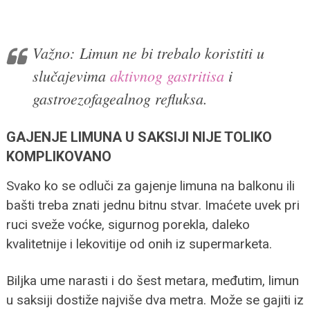
Važno: Limun ne bi trebalo koristiti u
slučajevima
aktivnog gastritisa
i
gastroezofagealnog refluksa.
GAJENJE LIMUNA U SAKSIJI NIJE TOLIKO
KOMPLIKOVANO
Svako ko se odluči za gajenje limuna na balkonu ili
bašti treba znati jednu bitnu stvar. Imaćete uvek pri
ruci sveže voćke, sigurnog porekla, daleko
kvalitetnije i lekovitije od onih iz supermarketa.
Biljka ume narasti i do šest metara, međutim, limun
u saksiji dostiže najviše dva metra. Može se gajiti iz