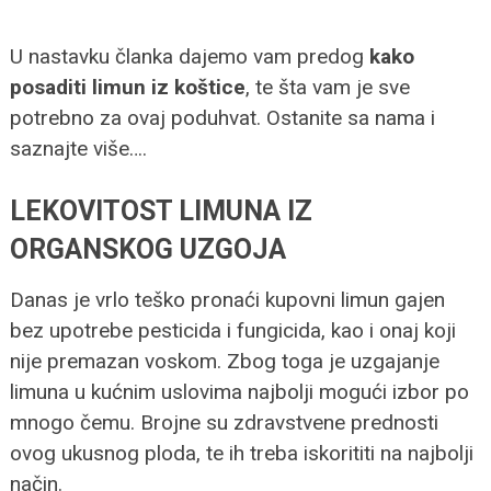
U nastavku članka dajemo vam predog
kako
posaditi limun iz koštice
, te šta vam je sve
potrebno za ovaj poduhvat. Ostanite sa nama i
saznajte više….
LEKOVITOST LIMUNA IZ
ORGANSKOG UZGOJA
Danas je vrlo teško pronaći kupovni limun gajen
bez upotrebe pesticida i fungicida, kao i onaj koji
nije premazan voskom. Zbog toga je uzgajanje
limuna u kućnim uslovima najbolji mogući izbor po
mnogo čemu. Brojne su zdravstvene prednosti
ovog ukusnog ploda, te ih treba iskorititi na najbolji
način.