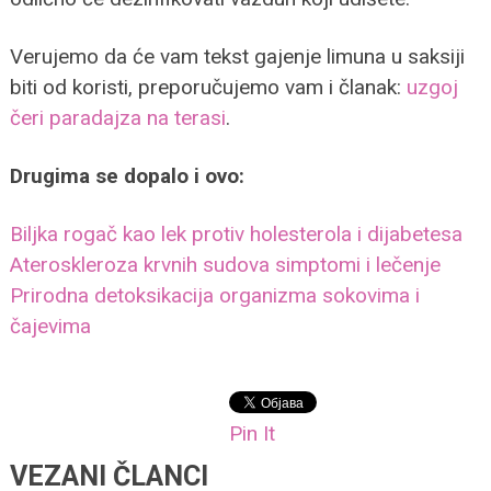
Verujemo da će vam tekst gajenje limuna u saksiji
biti od koristi, preporučujemo vam i članak:
uzgoj
čeri paradajza na terasi
.
Drugima se dopalo i ovo:
Biljka rogač kao lek protiv holesterola i dijabetesa
Ateroskleroza krvnih sudova simptomi i lečenje
Prirodna detoksikacija organizma sokovima i
čajevima
Pin It
VEZANI ČLANCI