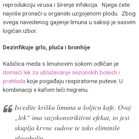
reprodukciju virusa i širenje infekcija. Njega ćete
najviše pronaći u organski uzgojenom plodu. Zbog
svega navedenog gajenje limuna u saksiji je sasvim
logičan izbor.
Dezinfikuje grlo, pluća i bronhije
Kašičica meda s limunovim sokom odličan je
domaći lek za ublažavanje sezonskih bolesti i
prehlada
koje pogađaju respiratorne puteve. U
kombinaciji s kafom leči migrenu.
Iscedite krišku limuna u šoljicu kafe. Ovaj
„lek“ ima vazokonstriktivni efekat, to jest
skuplja krvne sudove te tako eliminiše
glavobolju.