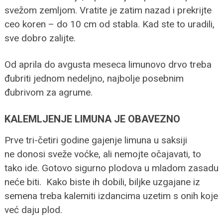
svežom zemljom. Vratite je zatim nazad i prekrijte
ceo koren – do 10 cm od stabla. Kad ste to uradili,
sve dobro zalijte.
Od aprila do avgusta meseca limunovo drvo treba
đubriti jednom nedeljno, najbolje posebnim
đubrivom za agrume.
KALEMLJENJE LIMUNA JE OBAVEZNO
Prve tri-četiri godine gajenje limuna u saksiji
ne donosi sveže voćke, ali nemojte očajavati, to
tako ide. Gotovo sigurno plodova u mladom zasadu
neće biti. Kako biste ih dobili, biljke uzgajane iz
semena treba kalemiti izdancima uzetim s onih koje
već daju plod.