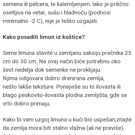
semena ili pelcera, te kalemljenjem. lako je prilično
osetljiva na vetar, sušu i hladnoću (podnosi
minimalno -2 C), nije je teško uzgajati.
Kako posaditi limun iz koštice?
Seme limuna stavite u zemljanu saksiju prečnika 25
cm do 30 cm. Na ovaj način biće potrebno oko
šest nedelja dok semenke ne proklijaju.
Njima odgovara dobro drenirana zemlja,
nešto lakše teksture. Ponajviše su to ilovasta ili
blago peskovito-ilovasta plodna zemljišta, gde se
vrlo dobro primaju.
Kako bi vam uzgoj limuna u kući bio uspešan,znajte
da zemlja mora biti stalno vlažna (ali ne previše).