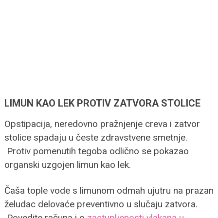
LIMUN KAO LEK PROTIV ZATVORA STOLICE
Opstipacija, neredovno pražnjenje creva i zatvor
stolice spadaju u česte zdravstvene smetnje.
Protiv pomenutih tegoba odlično se pokazao
organski uzgojen limun kao lek.
Čaša tople vode s limunom odmah ujutru na prazan
želudac delovaće preventivno u slučaju zatvora.
Povedite računa i o
zastupljenosti vlakana u