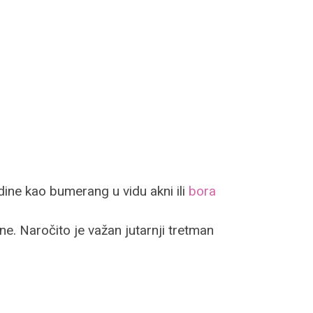
dine kao bumerang u vidu akni ili
bora
e. Naročito je važan jutarnji tretman