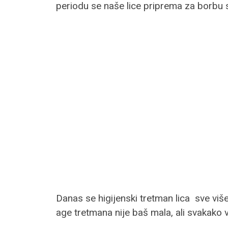
periodu se naše lice priprema za borbu s
Danas se higijenski tretman lica sve više
age tretmana nije baš mala, ali svakako v