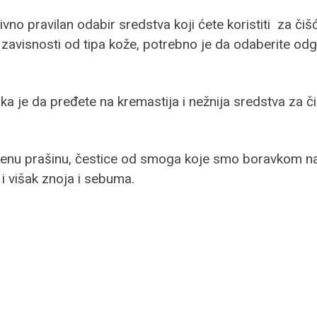
ivno pravilan odabir sredstva koji ćete koristiti za čiš
 U zavisnosti od tipa kože, potrebno je da odaberite odg
ruka je da pređete na kremastija i nežnija sredstva za či
enu prašinu, čestice od smoga koje smo boravkom napo
i višak znoja i sebuma.