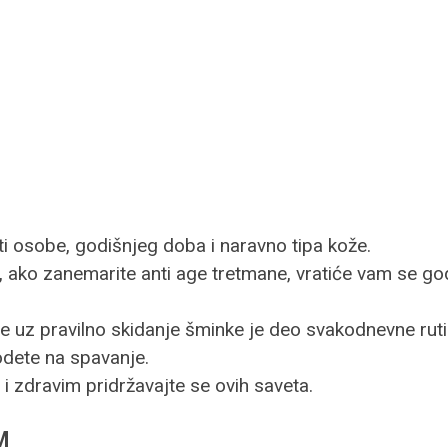
sti osobe, godišnjeg doba i naravno tipa kože.
te, ako zanemarite anti age tretmane, vratiće vam se go
e uz pravilno skidanje šminke je deo svakodnevne rutin
 odete na spavanje.
im i zdravim pridržavajte se ovih saveta.
M