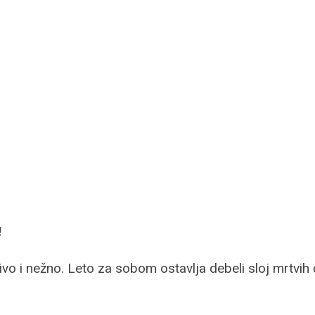
!
jivo i nežno. Leto za sobom ostavlja debeli sloj mrtvih