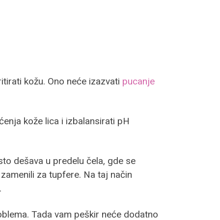
itirati kožu. Ono neće izazvati
pucanje
ćenja kože lica i izbalansirati pH
esto dešava u predelu čela, gde se
zamenili za tupfere. Na taj način
.
problema. Tada vam peškir neće dodatno