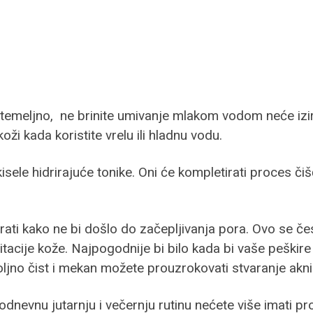
i temeljno, ne brinite umivanje mlakom vodom neće izir
koži kada koristite vrelu ili hladnu vodu.
isele hidrirajuće tonike. Oni će kompletirati proces čiš
rati kako ne bi došlo do začepljivanja pora. Ovo se č
tacije kože. Najpogodnije bi bilo kada bi vaše peškire 
voljno čist i mekan možete prouzrokovati stvaranje akni
dnevnu jutarnju i večernju rutinu nećete više imati 