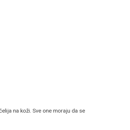
 ćelija na koži. Sve one moraju da se