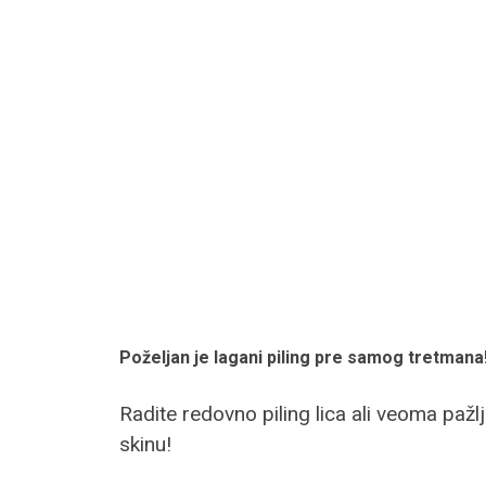
Poželjan je lagani piling pre samog tretmana
Radite redovno piling lica ali veoma pažl
skinu!