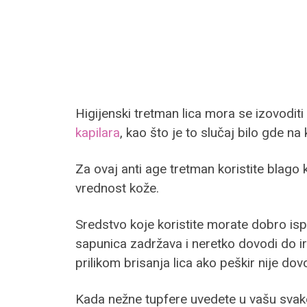
Higijenski tretman lica mora se izovodit
kapilara
, kao što je to slučaj bilo gde na 
Za ovaj anti age tretman koristite blago k
vrednost kože.
Sredstvo koje koristite morate dobro isp
sapunica zadržava i neretko dovodi do iri
prilikom brisanja lica ako peškir nije do
Kada nežne tupfere uvedete u vašu svako