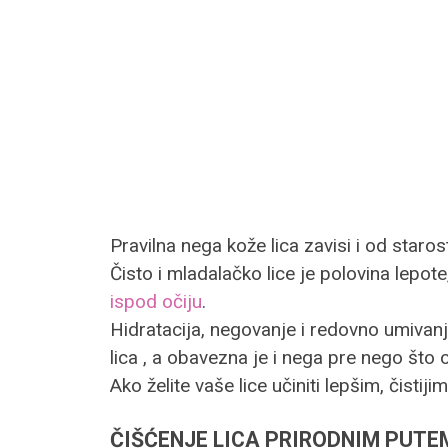
Pravilna nega kože lica zavisi i od staro
Čisto i mladalačko lice je polovina lepo
ispod očiju
.
Hidratacija, negovanje i redovno umivanj
lica , a obavezna je i nega pre nego što
Ako želite vaše lice učiniti lepšim, čistij
ČIŠĆENJE LICA PRIRODNIM PUTE