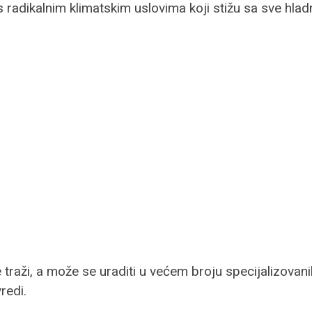
 radikalnim klimatskim uslovima koji stižu sa sve hlad
 traži, a može se uraditi u većem broju specijalizovan
redi.