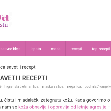
reativne ideje
lepota
moda
recepti
top-recepti
ca saveti i recepti
AVETI I RECEPTI
higijenski tretman lica
,
maska za lice
,
nega lica
,
podmlađivanje k
 lepu, čistu i mladalački zategnutu kožu. Kada govorimo
da nam se
koža obnavlja i oporavlja od letnje agresije
– 