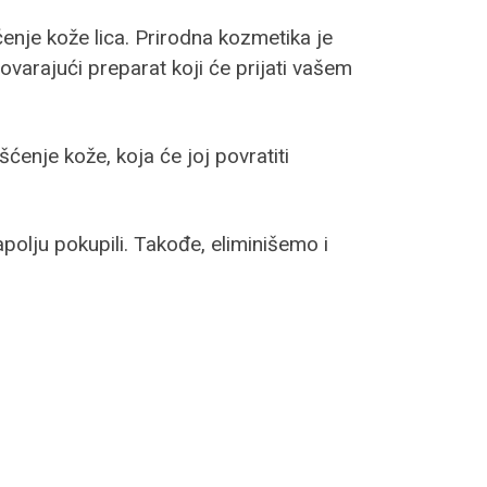
ćenje kože lica. Prirodna kozmetika je
ovarajući preparat koji će prijati vašem
šćenje kože, koja će joj povratiti
lju pokupili. Takođe, eliminišemo i