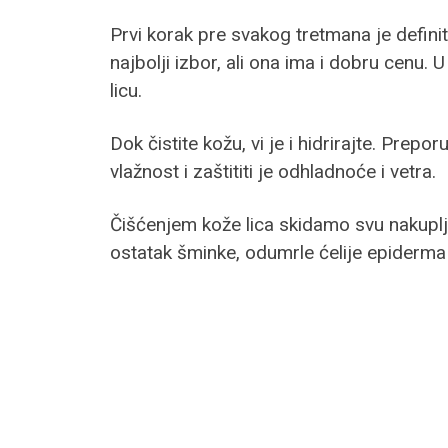
Prvi korak pre svakog tretmana je definit
najbolji izbor, ali ona ima i dobru cenu.
licu.
Dok čistite kožu, vi je i hidrirajte. Prepo
vlažnost i zaštititi je odhladnoće i vetra.
Čišćenjem kože lica skidamo svu nakuplj
ostatak šminke, odumrle ćelije epiderma 