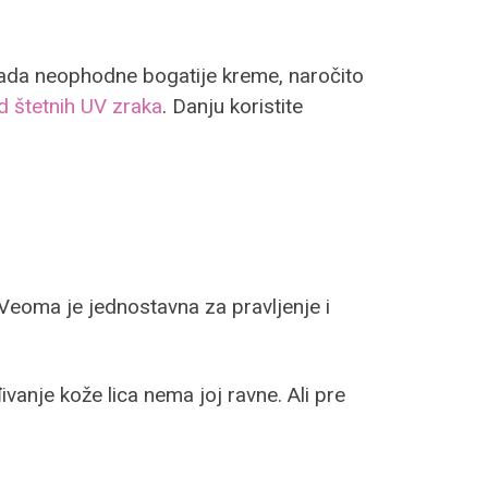
 sada neophodne bogatije kreme, naročito
d štetnih UV zraka
. Danju koristite
Veoma je jednostavna za pravljenje i
ivanje kože lica nema joj ravne. Ali pre