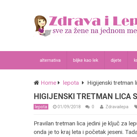
alternativa
biljke kao lek
dijete
k
Home
lepota
Higijenski tretman li
HIGIJENSKI TRETMAN LICA S
lepota
01/09/2018
0
Zdravailepa
Pravilan tretman lica jedini je ključ za
onda je to kraj leta i početak jeseni. Ta