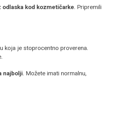
ez odlaska kod kozmetičarke
. Pripremili
ku koja je stoprocentno proverena.
.
a najbolji
. Možete imati normalnu,