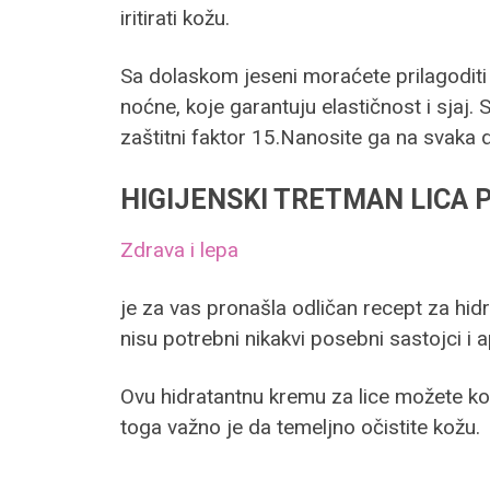
iritirati kožu.
Sa dolaskom jeseni moraćete prilagoditi
noćne, koje garantuju elastičnost i sjaj. S
zaštitni faktor 15.Nanosite ga na svaka 
HIGIJENSKI TRETMAN LICA 
Zdrava i lepa
je za vas pronašla odličan recept za hid
nisu potrebni nikakvi posebni sastojci i a
Ovu hidratantnu kremu za lice možete kori
toga važno je da temeljno očistite kožu.