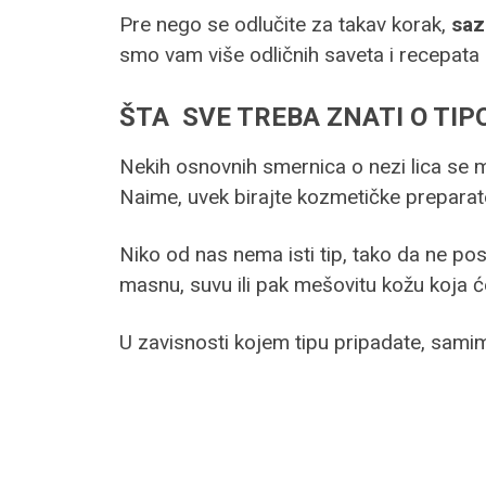
Pre nego se odlučite za takav korak,
saz
smo vam više odličnih saveta i recepata 
ŠTA SVE TREBA ZNATI O TI
Nekih osnovnih smernica o nezi lica se m
Naime, uvek birajte kozmetičke preparate
Niko od nas nema isti tip, tako da ne po
masnu, suvu ili pak mešovitu kožu koja će
U zavisnosti kojem tipu pripadate, samim t