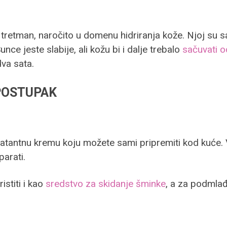
 tretman, naročito u domenu hidriranja kože. Njoj su
unce jeste slabije, ali kožu bi i dalje trebalo
sačuvati o
dva sata.
POSTUPAK
ratantnu kremu koju možete sami pripremiti kod kuće. 
parati.
stiti i kao
sredstvo za skidanje šminke
, a za podmlađ