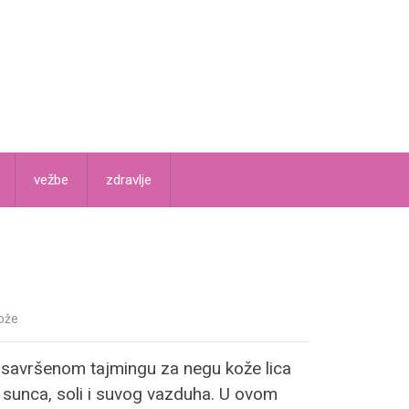
vežbe
zdravlje
ože
 o savršenom tajmingu za negu kože lica
sunca, soli i suvog vazduha. U ovom