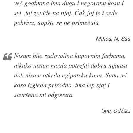
već godinana ima dugu i negovanu kosu i
svi joj zavide na njoj. Čak joj je i sede
pokriva, uopšte se ne primećuju.
Milica, N. Sad
Nisam bila zadovoljna kupovnim farbama,
nikako nisam mogla potrefiti dobru nijansu
dok nisam otkrila egipatsku kanu. Sada mi
kosa izgleda prirodno, ima lep sjaj i
savršeno mi odgovara.
Una, Odžaci