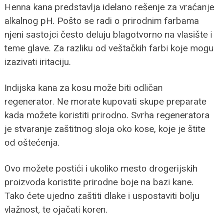
Henna kana predstavlja idelano rešenje za vraćanje
alkalnog pH. Pošto se radi o prirodnim farbama
njeni sastojci često deluju blagotvorno na vlasište i
teme glave. Za razliku od veštačkih farbi koje mogu
izazivati iritaciju.
Indijska kana za kosu može biti odličan
regenerator. Ne morate kupovati skupe preparate
kada možete koristiti prirodno. Svrha regeneratora
je stvaranje zaštitnog sloja oko kose, koje je štite
od oštećenja.
Ovo možete postići i ukoliko mesto drogerijskih
proizvoda koristite prirodne boje na bazi kane.
Tako ćete ujedno zaštiti dlake i uspostaviti bolju
vlažnost, te ojačati koren.