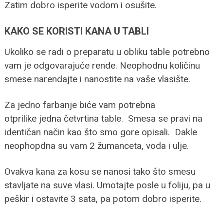
Zatim dobro isperite vodom i osušite.
KAKO SE KORISTI KANA U TABLI
Ukoliko se radi o preparatu u obliku table potrebno
vam je odgovarajuće rende. Neophodnu količinu
smese narendajte i nanostite na vaše vlasište.
Za jedno farbanje biće vam potrebna
otprilike jedna četvrtina table. Smesa se pravi na
identičan način kao što smo gore opisali. Dakle
neophopdna su vam 2 žumanceta, voda i ulje.
Ovakva kana za kosu se nanosi tako što smesu
stavljate na suve vlasi. Umotajte posle u foliju, pa u
peškir i ostavite 3 sata, pa potom dobro isperite.