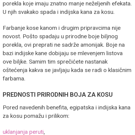
porekla koje imaju znatno manje neželjenih efekata.
U njih svakako spada i indijska kana za kosu.
Farbanje kose kanom i drugim pripravcima nije
novost. Pošto spadaju u prirodne boje biljnog
porekla, ovi preprati ne sadrže amonijak. Boje na
bazi indijske kane dobijaju se mlevenjem listova
ove biljke. Samim tim sprečićete nastanak
oštećenja kakva se javljaju kada se radi o klasičnim
farbama.
PREDNOSTI PRIRODNIH BOJA ZA KOSU
Pored navedenih benefita, egipatska i indijska kana
za kosu pomažu i prilikom:
uklanjanja peruti
,