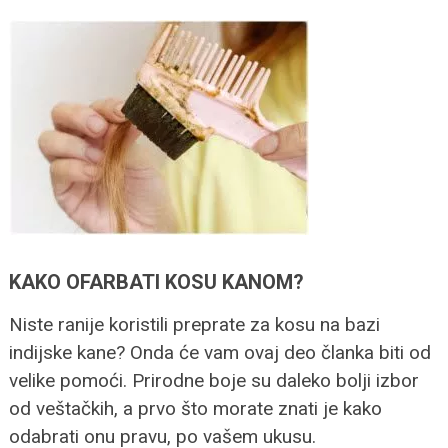
KAKO OFARBATI KOSU KANOM?
Niste ranije koristili preprate za kosu na bazi
indijske kane? Onda će vam ovaj deo članka biti od
velike pomoći. Prirodne boje su daleko bolji izbor
od veštačkih, a prvo što morate znati je kako
odabrati onu pravu, po vašem ukusu.