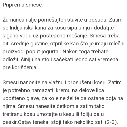
Priprema smese:
Žumanca i ulje pomešajte i stavite u posudu. Zatim
se Indijanska kana za kosu sipa u nju i dodatjte
lagano vodu uz postepeno mešanje. Smesa treba
biti srednje gustine, otprilike kao što je imaju mlečni
proizvodi poput jogurta. Nakon toga trebate
odložiti činiju na sto i sačekati jedno sat vremena
pre korišćenja.
Smesu nanosite na vlažnu i prosušenu kosu. Zatim
je potrebno namazati kremu na delove lica i
uopšteno glave, za koje ne želite da ostane boja na
njima. Smesu nanesite četkom a zatim tako
tretiranu kosu umotajte u kesu ili foliju pa u
peškir.Ostaviteneka stoji tako nekoliko sati (2-3).