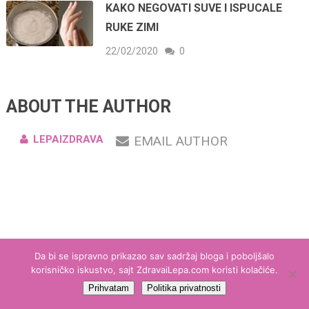
KAKO NEGOVATI SUVE I ISPUCALE
RUKE ZIMI
22/02/2020
0
ABOUT THE AUTHOR
LEPAIZDRAVA
EMAIL AUTHOR
Da bi se ispravno prikazao sav sadržaj bloga i poboljšalo
korisničko iskustvo, sajt ZdravaiLepa.com koristi kolačiće.
Prihvatam
Politika privatnosti