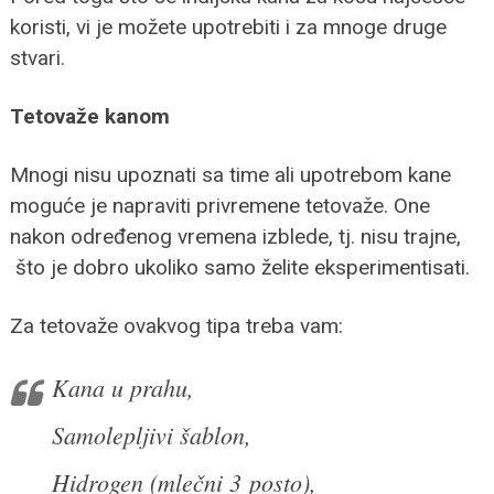
koristi, vi je možete upotrebiti i za mnoge druge
stvari.
Tetovaže kanom
Mnogi nisu upoznati sa time ali upotrebom kane
moguće je napraviti privremene tetovaže. One
nakon određenog vremena izblede, tj. nisu trajne,
što je dobro ukoliko samo želite eksperimentisati.
Za tetovaže ovakvog tipa treba vam:
Kana u prahu,
Samolepljivi šablon,
Hidrogen (mlečni 3 posto),