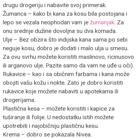
drugu drogeriju i nabavite svoj primerak.
Žumanca – kako bi kana za kosu bila postojana i
lepo se vezala neophodan vam je
žumanjak
. Za
onu srednje dužine dovoljna su dva komada.
Ulje – Bez obzira što indijska kana sama po sebi
neguje kosu, dobro je dodati i malo ulja u smesu.
Za ovu svrhu možete koristiti maslinovo, ricinusovo
ili arganovo ulje. Pazite samo da vam ne uđe u oči).
Rukavice – kao i sa običnim farbama i kana može
obojiti vašu kožu i nokte. Zato je dobro koristiti
rukavice koje možete nabaviti u apotekama ili
drogerijama.
Plastična kesa – možete koristiti i kapice za
tuširanje ili folije. U nedostatku istih možete
upotrebiti i najobičniju plastičnu kesu.
Krema – dobro se pokazala Nivea.