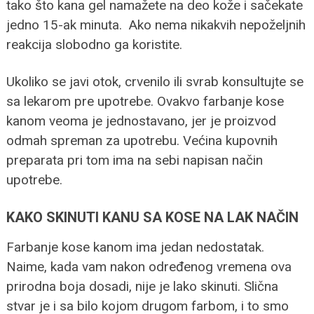
tako što kana gel namažete na deo kože i sačekate
jedno 15-ak minuta. Ako nema nikakvih nepoželjnih
reakcija slobodno ga koristite.
Ukoliko se javi otok, crvenilo ili svrab konsultujte se
sa lekarom pre upotrebe. Ovakvo farbanje kose
kanom veoma je jednostavano, jer je proizvod
odmah spreman za upotrebu. Većina kupovnih
preparata pri tom ima na sebi napisan način
upotrebe.
KAKO SKINUTI KANU SA KOSE NA LAK NAČIN
Farbanje kose kanom ima jedan nedostatak.
Naime, kada vam nakon određenog vremena ova
prirodna boja dosadi, nije je lako skinuti. Slična
stvar je i sa bilo kojom drugom farbom, i to smo