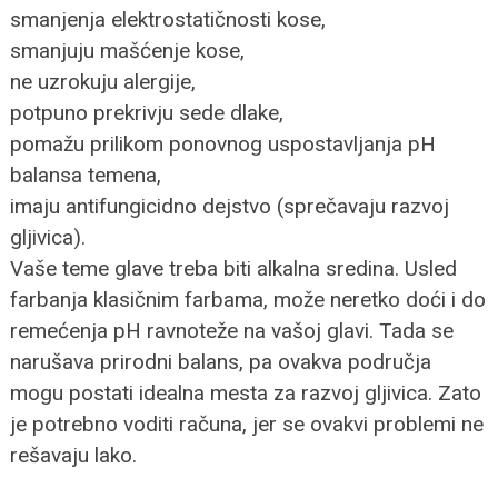
smanjenja elektrostatičnosti kose,
smanjuju mašćenje kose,
ne uzrokuju alergije,
potpuno prekrivju sede dlake,
pomažu prilikom ponovnog uspostavljanja pH
balansa temena,
imaju antifungicidno dejstvo (sprečavaju razvoj
gljivica).
Vaše teme glave treba biti alkalna sredina. Usled
farbanja klasičnim farbama, može neretko doći i do
remećenja pH ravnoteže na vašoj glavi. Tada se
narušava prirodni balans, pa ovakva područja
mogu postati idealna mesta za razvoj gljivica. Zato
je potrebno voditi računa, jer se ovakvi problemi ne
rešavaju lako.