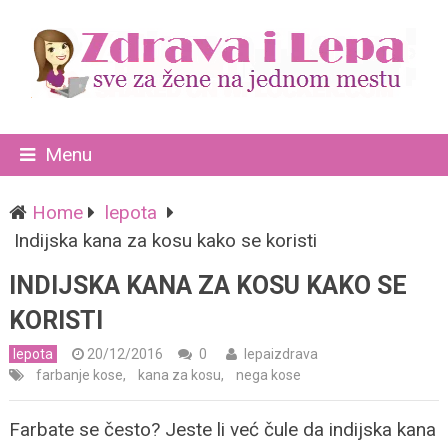
Menu
Home
lepota
Indijska kana za kosu kako se koristi
INDIJSKA KANA ZA KOSU KAKO SE
KORISTI
lepota
20/12/2016
0
lepaizdrava
farbanje kose
,
kana za kosu
,
nega kose
Farbate se često? Jeste li već čule da indijska kana