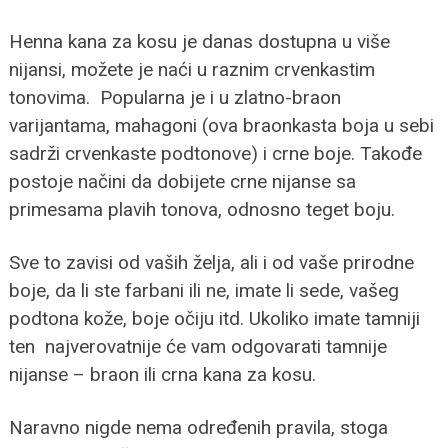
Henna kana za kosu je danas dostupna u više
nijansi, možete je naći u raznim crvenkastim
tonovima. Popularna je i u zlatno-braon
varijantama, mahagoni (ova braonkasta boja u sebi
sadrži crvenkaste podtonove) i crne boje. Takođe
postoje načini da dobijete crne nijanse sa
primesama plavih tonova, odnosno teget boju.
Sve to zavisi od vaših želja, ali i od vaše prirodne
boje, da li ste farbani ili ne, imate li sede, vašeg
podtona kože, boje očiju itd. Ukoliko imate tamniji
ten najverovatnije će vam odgovarati tamnije
nijanse – braon ili crna kana za kosu.
Naravno nigde nema određenih pravila, stoga