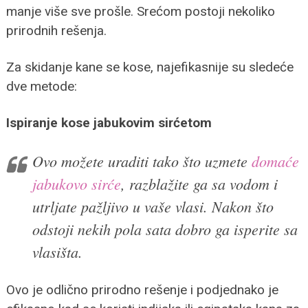
manje više sve prošle. Srećom postoji nekoliko
prirodnih rešenja.
Za skidanje kane se kose, najefikasnije su sledeće
dve metode:
Ispiranje kose jabukovim sirćetom
Ovo možete uraditi tako što uzmete
domaće
jabukovo sirće
, razblažite ga sa vodom i
utrljate pažljivo u vaše vlasi. Nakon što
odstoji nekih pola sata dobro ga isperite sa
vlasišta.
Ovo je odlično prirodno rešenje i podjednako je