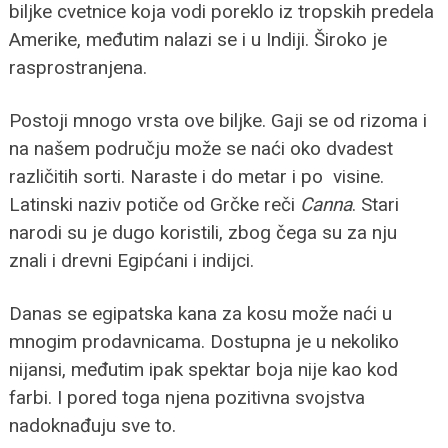
biljke cvetnice koja vodi poreklo iz tropskih predela
Amerike, međutim nalazi se i u Indiji. Široko je
rasprostranjena.
Postoji mnogo vrsta ove biljke. Gaji se od rizoma i
na našem području može se naći oko dvadest
različitih sorti. Naraste i do metar i po visine.
Latinski naziv potiče od Grčke reči
Canna
. Stari
narodi su je dugo koristili, zbog čega su za nju
znali i drevni Egipćani i indijci.
Danas se egipatska kana za kosu može naći u
mnogim prodavnicama. Dostupna je u nekoliko
nijansi, međutim ipak spektar boja nije kao kod
farbi. I pored toga njena pozitivna svojstva
nadoknađuju sve to.