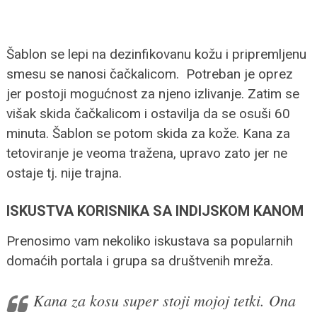
Šablon se lepi na dezinfikovanu kožu i pripremljenu
smesu se nanosi čačkalicom. Potreban je oprez
jer postoji mogućnost za njeno izlivanje. Zatim se
višak skida čačkalicom i ostavilja da se osuši 60
minuta. Šablon se potom skida za kože. Kana za
tetoviranje je veoma tražena, upravo zato jer ne
ostaje tj. nije trajna.
ISKUSTVA KORISNIKA SA INDIJSKOM KANOM
Prenosimo vam nekoliko iskustava sa popularnih
domaćih portala i grupa sa društvenih mreža.
Kana za kosu super stoji mojoj tetki. Ona