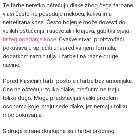
Te farbe neretko oštećuju dlake zbog čega farbane
vlasi često ne poseduje mekoću, kakvu ima
netretirana kosa. Često bojenje može dovesti do
velikih oštećenja, rascvetalih krajeva, gubitka sjaja i
bržeg opadanja kose
. Ovakve stvari proizvođači
pokušavaju sprečiti unapređivanjem formula,
dodatkom raznih ulja u farbe i na razne druge
načine.
Pored klasičnih farbi postoje i farbe bez amonijaka.
One ne oštećuju toliko dlake, međutim ne traju
toliko dugo. Mogu predstavljati veliki problem
osobama koje imaju sede dlake, jer nemaju toliku
moć pokrivanja.
S druge strane dostupne su i farbe prodnog