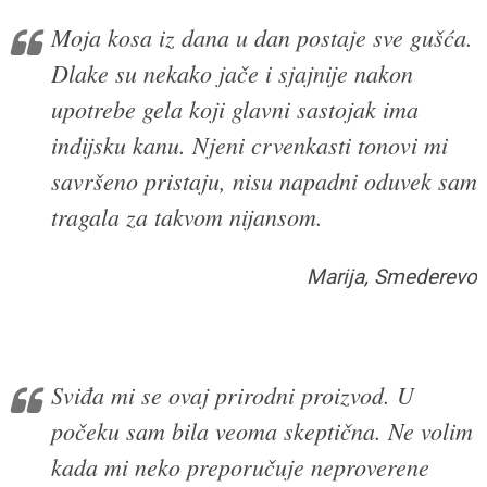
Moja kosa iz dana u dan postaje sve gušća.
Dlake su nekako jače i sjajnije nakon
upotrebe gela koji glavni sastojak ima
indijsku kanu. Njeni crvenkasti tonovi mi
savršeno pristaju, nisu napadni oduvek sam
tragala za takvom nijansom.
Marija, Smederevo
Sviđa mi se ovaj prirodni proizvod. U
počeku sam bila veoma skeptična. Ne volim
kada mi neko preporučuje neproverene