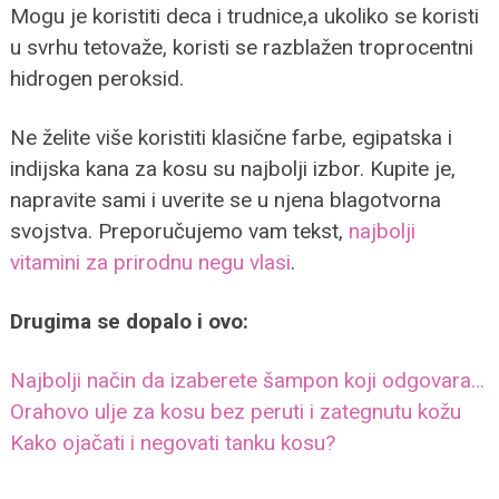
Mogu je koristiti deca i trudnice,a ukoliko se koristi
u svrhu tetovaže, koristi se razblažen troprocentni
hidrogen peroksid.
Ne želite više koristiti klasične farbe, egipatska i
indijska kana za kosu su najbolji izbor. Kupite je,
napravite sami i uverite se u njena blagotvorna
svojstva. Preporučujemo vam tekst,
najbolji
vitamini za prirodnu negu vlasi
.
Drugima se dopalo i ovo:
Najbolji način da izaberete šampon koji odgovara…
Orahovo ulje za kosu bez peruti i zategnutu kožu
Kako ojačati i negovati tanku kosu?