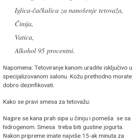
Iglica-čačkalica za nanošenje tetovaža,
Činija,
Vatica,
Alkohol 95 procentni.
Napomena: Tetoviranje kanom uradite isključivo u
specijalizovanom salonu. Kožu prethodno morate
dobro dezinfikovati.
Kako se pravi smesa za tetovažu:
Najpre se kana prah sipa u činiju i pomeša se sa
hidrogenom. Smesa treba biti gustine jogurta.
Nakon pripreme imate najviše 15-ak minuta za