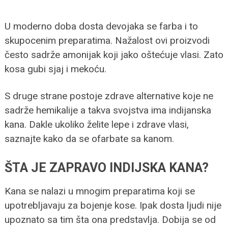
U moderno doba dosta devojaka se farba i to
skupocenim preparatima. Nažalost ovi proizvodi
često sadrže amonijak koji jako oštećuje vlasi. Zato
kosa gubi sjaj i mekoću.
S druge strane postoje zdrave alternative koje ne
sadrže hemikalije a takva svojstva ima indijanska
kana. Dakle ukoliko želite lepe i zdrave vlasi,
saznajte kako da se ofarbate sa kanom.
ŠTA JE ZAPRAVO INDIJSKA KANA?
Kana se nalazi u mnogim preparatima koji se
upotrebljavaju za bojenje kose. Ipak dosta ljudi nije
upoznato sa tim šta ona predstavlja. Dobija se od