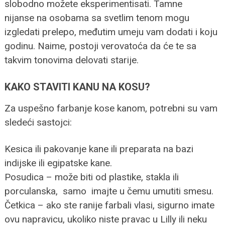
slobodno možete eksperimentisati. Tamne
nijanse na osobama sa svetlim tenom mogu
izgledati prelepo, međutim umeju vam dodati i koju
godinu. Naime, postoji verovatoća da će te sa
takvim tonovima delovati starije.
KAKO STAVITI KANU NA KOSU?
Za uspešno farbanje kose kanom, potrebni su vam
sledeći sastojci:
Kesica ili pakovanje kane ili preparata na bazi
indijske ili egipatske kane.
Posudica – može biti od plastike, stakla ili
porculanska, samo imajte u čemu umutiti smesu.
Četkica – ako ste ranije farbali vlasi, sigurno imate
ovu napravicu, ukoliko niste pravac u Lilly ili neku