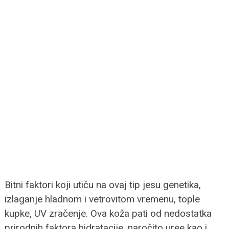
Bitni faktori koji utiču na ovaj tip jesu genetika,
izlaganje hladnom i vetrovitom vremenu, tople
kupke, UV zračenje. Ova koža pati od nedostatka
prirodnih faktora hidratacije, naročito uree kao i