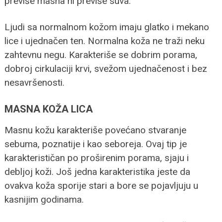
previše masna ni previše suva.
Ljudi sa normalnom kožom imaju glatko i mekano
lice i ujednačen ten. Normalna koža ne traži neku
zahtevnu negu. Karakteriše se dobrim porama,
dobroj cirkulaciji krvi, svežom ujednačenost i bez
nesavršenosti.
MASNA KOŽA LICA
Masnu kožu karakteriše povećano stvaranje
sebuma, poznatije i kao seboreja. Ovaj tip je
karakterističan po proširenim porama, sjaju i
debljoj koži. Još jedna karakteristika jeste da
ovakva koža sporije stari a bore se pojavljuju u
kasnijim godinama.