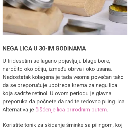
NEGA LICA U 30-IM GODINAMA
U tridesetim se lagano pojavljuju blage bore,
naročito oko očiju, između obrva i oko usana.
Nedostatak kolagena je tada veoma povećan tako
da se preporučuje upotreba krema za negu lica
koja sadrže retinol. U ovom periodu je glavna
preporuka da počnete da radite redovno piling lica.
Alternativa je
čišćenje lica prirodnim putem
.
Koristite tonik za skidanje šminke sa pilingom, koji