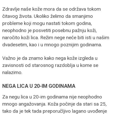
Zdravlje naše kože mora da se održava tokom
čitavog života. Ukoliko želimo da smanjimo
probleme koji mogu nastati tokom godina,
neophodno je posvetiti posebnu pažnju koži,
naročito koži lica. Režim nege neće biti isti u našim
dvadesetim, kao i u mnogo poznijim godinama.
Važno je da znamo kako nega kože izgleda u
zavisnosti od starosnog razdoblja u kome se
nalazimo.
NEGA LICA U 20-IM GODINAMA
Za negu lica u 20-im godinama nije neophodno
mnogo angažovanja. Koža počinje da stari sa 25,
tako da je tek tada preporučljivo lagano uvođenje