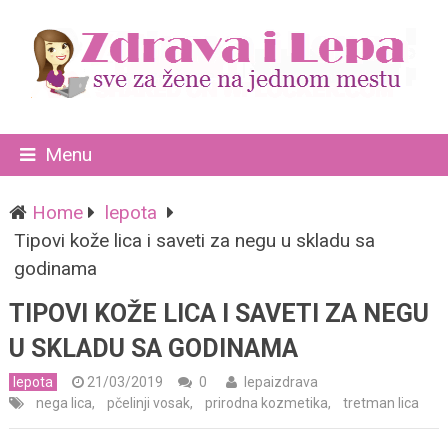
Menu
Home
lepota
Tipovi kože lica i saveti za negu u skladu sa
godinama
TIPOVI KOŽE LICA I SAVETI ZA NEGU
U SKLADU SA GODINAMA
lepota
21/03/2019
0
lepaizdrava
nega lica
,
pčelinji vosak
,
prirodna kozmetika
,
tretman lica