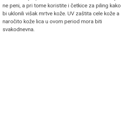
ne peni, a pri tome koristite i četkice za piling kako
bi uklonili višak mrtve kože. UV zaštita cele kože a
naročito kože lica u ovom period mora biti
svakodnevna.