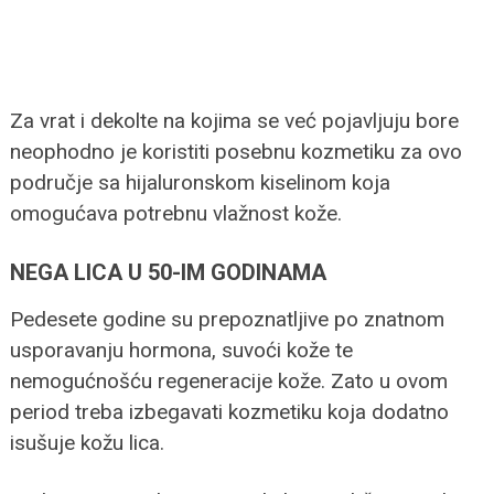
Za vrat i dekolte na kojima se već pojavljuju bore
neophodno je koristiti posebnu kozmetiku za ovo
područje sa hijaluronskom kiselinom koja
omogućava potrebnu vlažnost kože.
NEGA LICA U 50-IM GODINAMA
Pedesete godine su prepoznatljive po znatnom
usporavanju hormona, suvoći kože te
nemogućnošću regeneracije kože. Zato u ovom
period treba izbegavati kozmetiku koja dodatno
isušuje kožu lica.