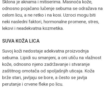
Sklona je aknama i mitiserima. Masnoća kože,
odnosno pojačano lučenje sebuma se odražava na
celom licu, a ne retko i na kosi. Uzroci mogu biti
neki nasledni faktori, hormonalne promene, stres,
lekovi i neadekvatna kozmetika.
SUVA KOŽA LICA
Suvoj koži nedostaje adekvatna proizvodnja
sebuma. Lipidi su smanjeni, a oni utiču na vlažnost
kože, odnosno njeno zadržavanje i stvaranje
zaštitnog omotača od spoljašnjih uticaja. Koža
brže stari, javljaju se bore, a često se javlja
perutanje i crvene fleke po licu.