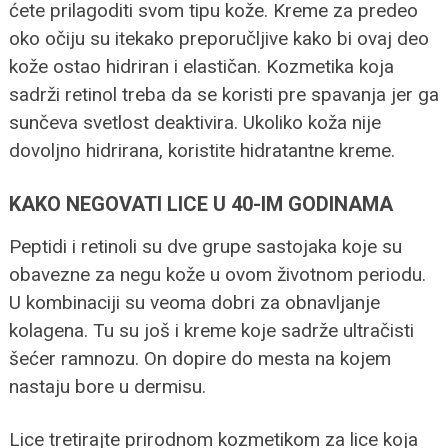
ćete prilagoditi svom tipu kože. Kreme za predeo
oko očiju su itekako preporučljive kako bi ovaj deo
kože ostao hidriran i elastičan. Kozmetika koja
sadrži retinol treba da se koristi pre spavanja jer ga
sunčeva svetlost deaktivira. Ukoliko koža nije
dovoljno hidrirana, koristite hidratantne kreme.
KAKO NEGOVATI LICE U 40-IM GODINAMA
Peptidi i retinoli su dve grupe sastojaka koje su
obavezne za negu kože u ovom životnom periodu.
U kombinaciji su veoma dobri za obnavljanje
kolagena. Tu su još i kreme koje sadrže ultračisti
šećer ramnozu. On dopire do mesta na kojem
nastaju bore u dermisu.
Lice tretirajte prirodnom kozmetikom za lice koja