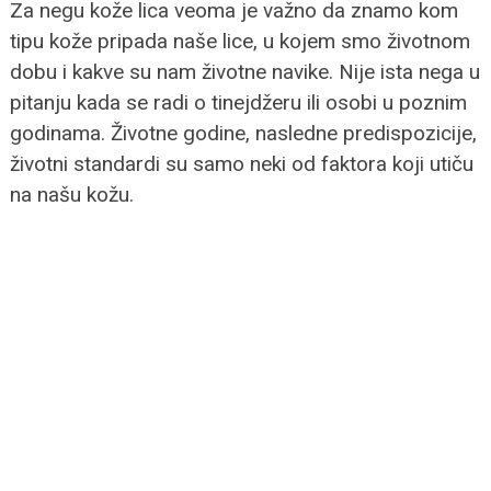
Za negu kože lica veoma je važno da znamo kom
tipu kože pripada naše lice, u kojem smo životnom
dobu i kakve su nam životne navike. Nije ista nega u
pitanju kada se radi o tinejdžeru ili osobi u poznim
godinama. Životne godine, nasledne predispozicije,
životni standardi su samo neki od faktora koji utiču
na našu kožu.