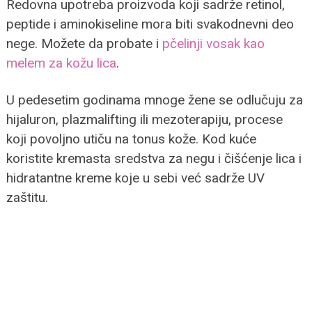
Redovna upotreba proizvoda koji sadrže retinol,
peptide i aminokiseline mora biti svakodnevni deo
nege. Možete da probate i
pčelinji vosak kao
melem za kožu lica
.
U pedesetim godinama mnoge žene se odlučuju za
hijaluron, plazmalifting ili mezoterapiju, procese
koji povoljno utiču na tonus kože. Kod kuće
koristite kremasta sredstva za negu i čišćenje lica i
hidratantne kreme koje u sebi već sadrže UV
zaštitu.