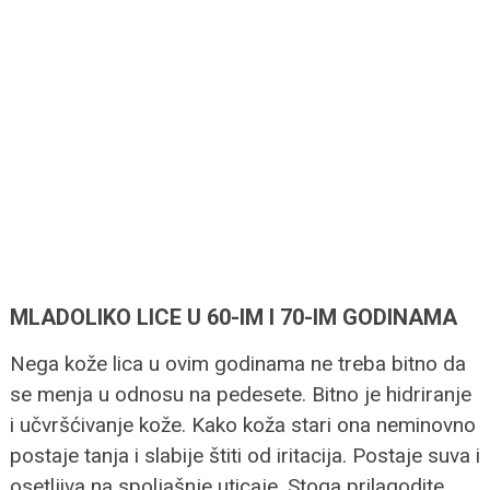
MLADOLIKO LICE U 60-IM I 70-IM GODINAMA
Nega kože lica u ovim godinama ne treba bitno da
se menja u odnosu na pedesete. Bitno je hidriranje
i učvršćivanje kože. Kako koža stari ona neminovno
postaje tanja i slabije štiti od iritacija. Postaje suva i
osetljiva na spoljašnje uticaje. Stoga prilagodite