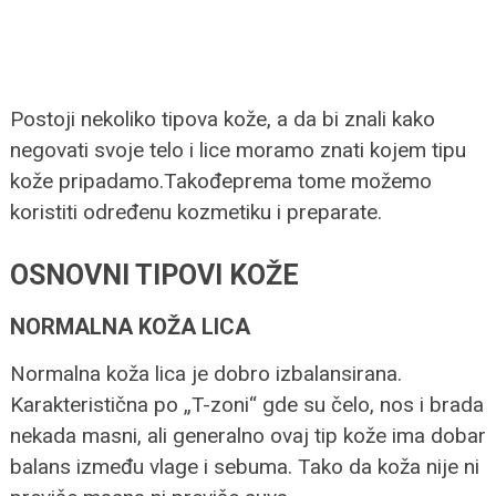
Postoji nekoliko tipova kože, a da bi znali kako
negovati svoje telo i lice moramo znati kojem tipu
kože pripadamo.Takođeprema tome možemo
koristiti određenu kozmetiku i preparate.
OSNOVNI TIPOVI KOŽE
NORMALNA KOŽA LICA
Normalna koža lica je dobro izbalansirana.
Karakteristična po „T-zoni“ gde su čelo, nos i brada
nekada masni, ali generalno ovaj tip kože ima dobar
balans između vlage i sebuma. Tako da koža nije ni