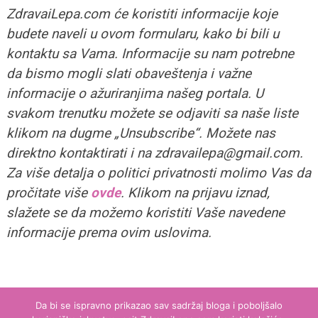
ZdravaiLepa.com će koristiti informacije koje
budete naveli u ovom formularu, kako bi bili u
kontaktu sa Vama. Informacije su nam potrebne
da bismo mogli slati obaveštenja i važne
informacije o ažuriranjima našeg portala. U
svakom trenutku možete se odjaviti sa naše liste
klikom na dugme „Unsubscribe“. Možete nas
direktno kontaktirati i na zdravailepa@gmail.com.
Za više detalja o politici privatnosti molimo Vas da
pročitate više
ovde
.
Klikom na prijavu iznad,
slažete se da možemo koristiti Vaše navedene
informacije prema ovim uslovima.
Da bi se ispravno prikazao sav sadržaj bloga i poboljšalo